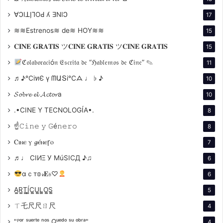
∀ϽIꓕI̗⅂OԀ ʎ ƎNIϽ
17
≋≋Estrenos≋ de≋ HOY≋≋
15
𝐂𝐈𝐍𝐄 𝐆𝐑𝐀𝐓𝐈𝐒 ツ𝐂𝐈𝐍𝐄 𝐆𝐑𝐀𝐓𝐈𝐒 ツ𝐂𝐈𝐍𝐄 𝐆𝐑𝐀𝐓𝐈𝐒
15
ℭ𝔬𝔩𝔞𝔟𝔬𝔯𝔞𝔠𝔦ó𝔫 𝔈𝔰𝔠𝔯𝔦𝔱𝔞 𝔡𝔢 “ℌ𝔞𝔟𝔩𝔢𝔪𝔬𝔰 𝔡𝔢 ℭ𝔦𝔫𝔢” ✎
11
♬♪℃іทЄ ү ᗰԱՏі℃ᗋ ♩ ♭ ♪
10
𝓢𝓸𝓫𝓻𝓮 𝓮𝓵 𝓐𝓬𝓽𝓸𝓻a
10
.•CINE Y TECNOLOGÍA•.
8
☝𝙲𝚒𝚗𝚎 𝚢 𝙶é𝚗𝚎𝚛𝚘
8
Ⲥⲓⲛⲉ ⲩ 𝓰ⲉ́ⲛⲉꞅⲟ
7
♬♩ CIИΞ У MúSICД ♪♫
6
αｃт𝕠𝓇𝐄𝔰♡
6
A̳R̳T̳Í̳C̳U̳L̳O̳S̳
5
ㄒ乇尺尺ㄖ尺
4
"ᴾᵒʳ ˢᵘᵉʳᵗᵉ ⁿᵒˢ Qᵘᵉᵈᵒ ˢᵘ ᵒᵇʳᵃ"
4