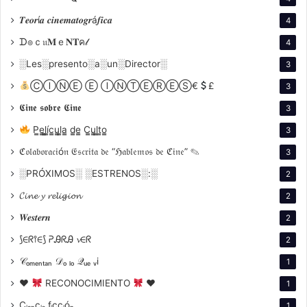
𝑻𝒆𝒐𝒓í𝒂 𝒄𝒊𝒏𝒆𝒎𝒂𝒕𝒐𝒈𝒓á𝒇𝒊𝒄𝒂
4
ᗪ๏ｃ𝔲𝐌ｅ𝐍𝐓ค𝓁
4
░Les░presento░a░un░Director░
3
ⒸⒾⓃⒺ Ⓔ ⒾⓃⓉⒺⓇⒺⓈ€
£
3
𝕮𝖎𝖓𝖊 𝖘𝖔𝖇𝖗𝖊 𝕮𝖎𝖓𝖊
3
P̳e̳l̳í̳c̳u̳l̳a̳ d̳e̳ C̳u̳l̳t̳o̳
3
ℭ𝔬𝔩𝔞𝔟𝔬𝔯𝔞𝔠𝔦ó𝔫 𝔈𝔰𝔠𝔯𝔦𝔱𝔞 𝔡𝔢 “ℌ𝔞𝔟𝔩𝔢𝔪𝔬𝔰 𝔡𝔢 ℭ𝔦𝔫𝔢” ✎
3
░PRÓXIMOS░ ░ESTRENOS░:░
2
𝓒𝓲𝓷𝓮 𝔂 𝓻𝓮𝓵𝓲𝓰𝓲𝓸𝓷
2
𝑾𝒆𝒔𝒕𝒆𝒓𝒏
2
⟆∈ᖇ⫯∈⟆ ᕈᎯᖇᎯ 𝓿∈ᖇ
2
𝒞ₒₘₑₙₜₐₙ 𝒟ₒ ₗₒ 𝒬ᵤₑ ᵥi
1
♥
RECONOCIMIENTO
♥
1
Cᵢₑₙcᵢₐ fᵢccᵢóₙ
1