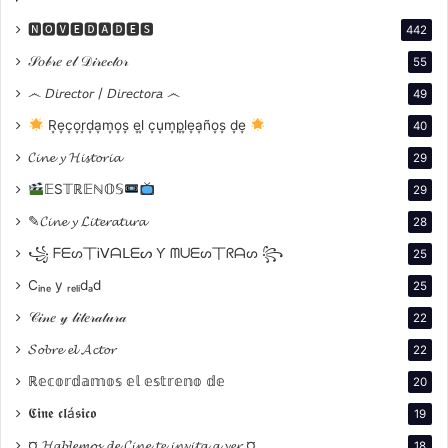
🅽🅾🆅🅴🅳🅰🅳🅴🆂
442
𝒮𝑜𝒷𝓇𝑒 𝑒𝓁 𝒟𝒾𝓇𝑒𝒸𝓉𝑜𝓇
55
෴ 𝘋𝘪𝘳𝘦𝘤𝘵𝘰𝘳 / 𝘋𝘪𝘳𝘦𝘤𝘵𝘰𝘳𝘢 ෴
49
R͙e͙c͙o͙r͙d͙a͙m͙o͙s͙ e͙l͙ c͙u͙m͙p͙l͙e͙a͙ño͙s͙ d͙e͙
40
𝓒𝓲𝓷𝓮 𝔂 𝓗𝓲𝓼𝓽𝓸𝓻𝓲𝓪
29
𝔼S𝕋ℝ𝔼ℕ𝕆𝕊
29
✎𝓒𝓲𝓷𝓮 𝔂 𝓛𝓲𝓽𝓮𝓻𝓪𝓽𝓾𝓻𝓪
28
꧁ ᖴᗴᔕ丅Ꭵᐯᗩᒪᗴᔕ Ƴ ᗰᑌᗴᔕ丅ᖇᗩᔕ ꧂
25
Cᵢₙₑ y ᵣₑₗᵢdₐd
25
𝒞𝒾𝓃𝑒 𝓎 𝓁𝒾𝓉𝑒𝓇𝒶𝓉𝓊𝓇𝒶
22
𝓢𝓸𝓫𝓻𝓮 𝓮𝓵 𝓐𝓬𝓽𝓸𝓻
22
ℝ𝕖𝕔𝕠𝕣𝕕𝕒𝕞𝕠𝕤 𝕖𝕝 𝕖𝕤𝕥𝕣𝕖𝕟𝕠 𝕕𝕖
20
𝕮𝖎𝖓𝖊 𝖈𝖑á𝖘𝖎𝖈𝖔
19
¤ 𝓗𝓪𝓫𝓵𝓮𝓶𝓸𝓼 𝓭𝓮 𝓒𝓲𝓷𝓮 𝓽𝓮 𝓲𝓷𝓿𝓲𝓽𝓪 𝓪 𝓿𝓮𝓻 ¤
18