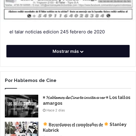
el talar noticias edicion 245 febrero de 2020
Mostrar más
Por Hablemos de Cine
¤ 𝓗𝓪𝓫𝓵𝓮𝓶𝓸𝓼 𝓭𝓮 𝓒𝓲𝓷𝓮 𝓽𝓮 𝓲𝓷𝓿𝓲𝓽𝓪 𝓪 𝓿𝓮𝓻 ¤ Los tallos
amargos
Hace 2 días
R͙e͙c͙o͙r͙d͙a͙m͙o͙s͙ e͙l͙ c͙u͙m͙p͙l͙e͙a͙ño͙s͙ d͙e͙
Stanley
Kubrick