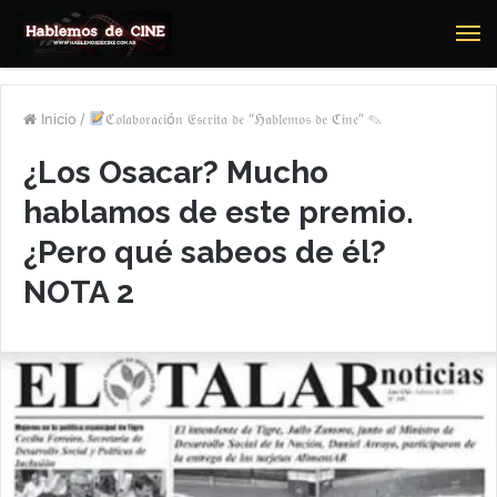
M
Inicio
/
ℭ𝔬𝔩𝔞𝔟𝔬𝔯𝔞𝔠𝔦ó𝔫 𝔈𝔰𝔠𝔯𝔦𝔱𝔞 𝔡𝔢 “ℌ𝔞𝔟𝔩𝔢𝔪𝔬𝔰 𝔡𝔢 ℭ𝔦𝔫𝔢” ✎
¿Los Osacar? Mucho
hablamos de este premio.
¿Pero qué sabeos de él?
NOTA 2