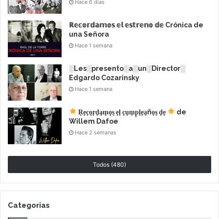
Hace 6 días
ℝ𝕖𝕔𝕠𝕣𝕕𝕒𝕞𝕠𝕤 𝕖𝕝 𝕖𝕤𝕥𝕣𝕖𝕟𝕠 𝕕𝕖 Crónica de
una Señora
Hace 1 semana
░Les░presento░a░un░Director░
Edgardo Cozarinsky
Hace 1 semana
R͙e͙c͙o͙r͙d͙a͙m͙o͙s͙ e͙l͙ c͙u͙m͙p͙l͙e͙a͙ño͙s͙ d͙e͙
de
Willem Dafoe
Hace 2 semanas
Todos (480)
Categorias