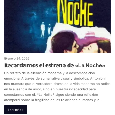
enero 24, 2026
ℝ𝕖𝕔𝕠𝕣𝕕𝕒𝕞𝕠𝕤 𝕖𝕝 𝕖𝕤𝕥𝕣𝕖𝕟𝕠 𝕕𝕖 «La Noche»
Un retrato de la alienación moderna y la descomposición
emocional A través de su narrativa visual y simbólica, Antonioni
nos muestra que el verdadero drama de la vida moderna no radica
en la ausencia de amor, sino en nuestra incapacidad para
conectarnos con él. *La Notte* sigue siendo una reflexión
atemporal sobre la fragilidad de las relaciones humanas y la…
Leer más »