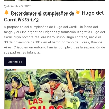
diciembre 5, 2025
R͙e͙c͙o͙r͙d͙a͙m͙o͙s͙ e͙l͙ c͙u͙m͙p͙l͙e͙a͙ño͙s͙ d͙e͙
Hugo del
Carril 𝘕𝘰𝘵𝘢 1/3
A propsosito del cumpleaños de Hugo del Carril Un ícono del
tango y el Cine argentino Orígenes y formación Biografía Hugo del
Carril, cuyo nombre real era Piero Bruno Hugo Fontana, nació el
30 de noviembre de 1912 en el barrio porteño de Flores, Buenos
Aires. Criado en un entorno familiar complejo tras la separación de
sus padres, su infancia…
Leer más »