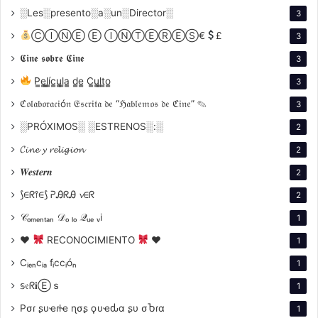
░Les░presento░a░un░Director░
3
ⒸⒾⓃⒺ Ⓔ ⒾⓃⓉⒺⓇⒺⓈ€
£
3
𝕮𝖎𝖓𝖊 𝖘𝖔𝖇𝖗𝖊 𝕮𝖎𝖓𝖊
3
P̳e̳l̳í̳c̳u̳l̳a̳ d̳e̳ C̳u̳l̳t̳o̳
3
ℭ𝔬𝔩𝔞𝔟𝔬𝔯𝔞𝔠𝔦ó𝔫 𝔈𝔰𝔠𝔯𝔦𝔱𝔞 𝔡𝔢 “ℌ𝔞𝔟𝔩𝔢𝔪𝔬𝔰 𝔡𝔢 ℭ𝔦𝔫𝔢” ✎
3
░PRÓXIMOS░ ░ESTRENOS░:░
2
𝓒𝓲𝓷𝓮 𝔂 𝓻𝓮𝓵𝓲𝓰𝓲𝓸𝓷
2
𝑾𝒆𝒔𝒕𝒆𝒓𝒏
2
⟆∈ᖇ⫯∈⟆ ᕈᎯᖇᎯ 𝓿∈ᖇ
2
𝒞ₒₘₑₙₜₐₙ 𝒟ₒ ₗₒ 𝒬ᵤₑ ᵥi
1
♥
RECONOCIMIENTO
♥
1
Cᵢₑₙcᵢₐ fᵢccᵢóₙ
1
𝕤𝔢ᖇ𝐢Ⓔｓ
1
Pσɾ ʂυҽɾƚҽ ɳσʂ ϙυҽԃα ʂυ σႦɾα
1