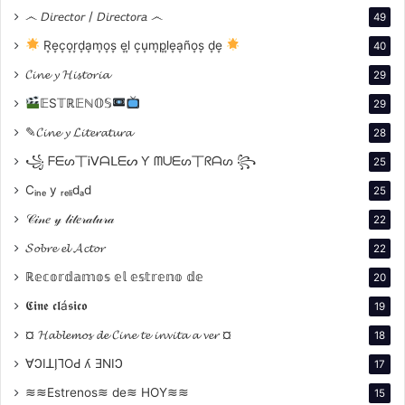
෴ 𝘋𝘪𝘳𝘦𝘤𝘵𝘰𝘳 / 𝘋𝘪𝘳𝘦𝘤𝘵𝘰𝘳𝘢 ෴
49
R͙e͙c͙o͙r͙d͙a͙m͙o͙s͙ e͙l͙ c͙u͙m͙p͙l͙e͙a͙ño͙s͙ d͙e͙
40
𝓒𝓲𝓷𝓮 𝔂 𝓗𝓲𝓼𝓽𝓸𝓻𝓲𝓪
29
𝔼S𝕋ℝ𝔼ℕ𝕆𝕊
29
✎𝓒𝓲𝓷𝓮 𝔂 𝓛𝓲𝓽𝓮𝓻𝓪𝓽𝓾𝓻𝓪
28
꧁ ᖴᗴᔕ丅Ꭵᐯᗩᒪᗴᔕ Ƴ ᗰᑌᗴᔕ丅ᖇᗩᔕ ꧂
25
Cᵢₙₑ y ᵣₑₗᵢdₐd
25
𝒞𝒾𝓃𝑒 𝓎 𝓁𝒾𝓉𝑒𝓇𝒶𝓉𝓊𝓇𝒶
22
𝓢𝓸𝓫𝓻𝓮 𝓮𝓵 𝓐𝓬𝓽𝓸𝓻
22
ℝ𝕖𝕔𝕠𝕣𝕕𝕒𝕞𝕠𝕤 𝕖𝕝 𝕖𝕤𝕥𝕣𝕖𝕟𝕠 𝕕𝕖
20
𝕮𝖎𝖓𝖊 𝖈𝖑á𝖘𝖎𝖈𝖔
19
¤ 𝓗𝓪𝓫𝓵𝓮𝓶𝓸𝓼 𝓭𝓮 𝓒𝓲𝓷𝓮 𝓽𝓮 𝓲𝓷𝓿𝓲𝓽𝓪 𝓪 𝓿𝓮𝓻 ¤
18
∀ϽIꓕI̗⅂OԀ ʎ ƎNIϽ
17
≋≋Estrenos≋ de≋ HOY≋≋
15