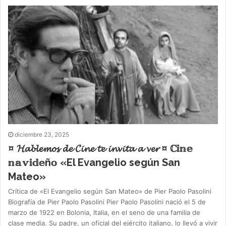
diciembre 23, 2025
¤ 𝓗𝓪𝓫𝓵𝓮𝓶𝓸𝓼 𝓭𝓮 𝓒𝓲𝓷𝓮 𝓽𝓮 𝓲𝓷𝓿𝓲𝓽𝓪 𝓪 𝓿𝓮𝓻 ¤ ℂ𝕚𝕟𝕖
𝕟𝕒𝕧𝕚𝕕𝕖ñ𝕠 «El Evangelio según San
Mateo»
Crítica de «El Evangelio según San Mateo» de Pier Paolo Pasolini
Biografía de Pier Paolo Pasolini Pier Paolo Pasolini nació el 5 de
marzo de 1922 en Bolonia, Italia, en el seno de una familia de
clase media. Su padre, un oficial del ejército italiano, lo llevó a vivir