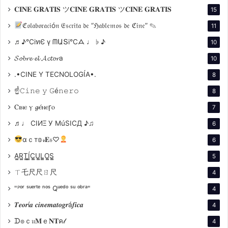
𝐂𝐈𝐍𝐄 𝐆𝐑𝐀𝐓𝐈𝐒 ツ𝐂𝐈𝐍𝐄 𝐆𝐑𝐀𝐓𝐈𝐒 ツ𝐂𝐈𝐍𝐄 𝐆𝐑𝐀𝐓𝐈𝐒
15
ℭ𝔬𝔩𝔞𝔟𝔬𝔯𝔞𝔠𝔦ó𝔫 𝔈𝔰𝔠𝔯𝔦𝔱𝔞 𝔡𝔢 “ℌ𝔞𝔟𝔩𝔢𝔪𝔬𝔰 𝔡𝔢 ℭ𝔦𝔫𝔢” ✎
11
♬♪℃іทЄ ү ᗰԱՏі℃ᗋ ♩ ♭ ♪
10
𝓢𝓸𝓫𝓻𝓮 𝓮𝓵 𝓐𝓬𝓽𝓸𝓻a
10
.•CINE Y TECNOLOGÍA•.
8
☝𝙲𝚒𝚗𝚎 𝚢 𝙶é𝚗𝚎𝚛𝚘
8
Ⲥⲓⲛⲉ ⲩ 𝓰ⲉ́ⲛⲉꞅⲟ
7
♬♩ CIИΞ У MúSICД ♪♫
6
αｃт𝕠𝓇𝐄𝔰♡
6
A̳R̳T̳Í̳C̳U̳L̳O̳S̳
5
ㄒ乇尺尺ㄖ尺
4
"ᴾᵒʳ ˢᵘᵉʳᵗᵉ ⁿᵒˢ Qᵘᵉᵈᵒ ˢᵘ ᵒᵇʳᵃ"
4
𝑻𝒆𝒐𝒓í𝒂 𝒄𝒊𝒏𝒆𝒎𝒂𝒕𝒐𝒈𝒓á𝒇𝒊𝒄𝒂
4
ᗪ๏ｃ𝔲𝐌ｅ𝐍𝐓ค𝓁
4