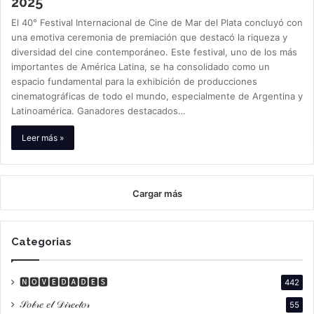
2025
El 40° Festival Internacional de Cine de Mar del Plata concluyó con
una emotiva ceremonia de premiación que destacó la riqueza y
diversidad del cine contemporáneo. Este festival, uno de los más
importantes de América Latina, se ha consolidado como un
espacio fundamental para la exhibición de producciones
cinematográficas de todo el mundo, especialmente de Argentina y
Latinoamérica. Ganadores destacados…
Leer más »
Cargar más
Categorias
🅽🅾🆅🅴🅳🅰🅳🅴🆂
442
𝒮𝑜𝒷𝓇𝑒 𝑒𝓁 𝒟𝒾𝓇𝑒𝒸𝓉𝑜𝓇
55