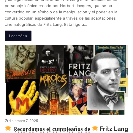
personaje icónico creado por Norbert Jacques, que se ha
convertido en un símbolo de la manipulación y el poder en la
cultura popular, especialmente a través de las adaptaciones
cinematográficas de Fritz Lang. Esta figura…
Leer más »
diciembre 7, 2025
R͙e͙c͙o͙r͙d͙a͙m͙o͙s͙ e͙l͙ c͙u͙m͙p͙l͙e͙a͙ño͙s͙ d͙e͙
Fritz Lang