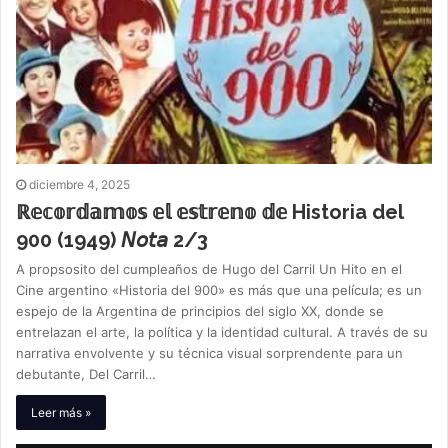
diciembre 4, 2025
ℝ𝕖𝕔𝕠𝕣𝕕𝕒𝕞𝕠𝕤 𝕖𝕝 𝕖𝕤𝕥𝕣𝕖𝕟𝕠 𝕕𝕖 Historia del
900 (1949) 𝘕𝘰𝘵𝘢 2/3
A propsosito del cumpleaños de Hugo del Carril Un Hito en el
Cine argentino «Historia del 900» es más que una película; es un
espejo de la Argentina de principios del siglo XX, donde se
entrelazan el arte, la política y la identidad cultural. A través de su
narrativa envolvente y su técnica visual sorprendente para un
debutante, Del Carril…
Leer más »