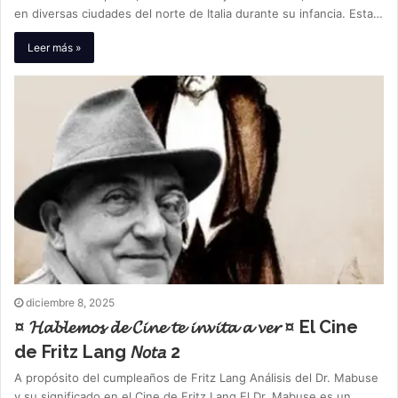
en diversas ciudades del norte de Italia durante su infancia. Esta…
Leer más »
diciembre 8, 2025
¤ 𝓗𝓪𝓫𝓵𝓮𝓶𝓸𝓼 𝓭𝓮 𝓒𝓲𝓷𝓮 𝓽𝓮 𝓲𝓷𝓿𝓲𝓽𝓪 𝓪 𝓿𝓮𝓻 ¤ El Cine
de Fritz Lang 𝘕𝘰𝘵𝘢 2
A propósito del cumpleaños de Fritz Lang Análisis del Dr. Mabuse
y su significado en el Cine de Fritz Lang El Dr. Mabuse es un