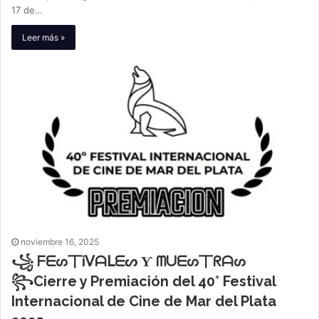
17 de…
Leer más »
noviembre 16, 2025
꧁ ᖴᗴᔕ丅Ꭵᐯᗩᒪᗴᔕ Ƴ ᗰᑌᗴᔕ丅ᖇᗩᔕ
꧂Cierre y Premiación del 40° Festival
Internacional de Cine de Mar del Plata