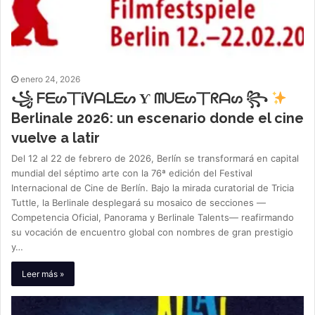
enero 24, 2026
꧁ ᖴᗴᔕ丅Ꭵᐯᗩᒪᗴᔕ Ƴ ᗰᑌᗴᔕ丅ᖇᗩᔕ ꧂
Berlinale 2026: un escenario donde el cine
vuelve a latir
Del 12 al 22 de febrero de 2026, Berlín se transformará en capital
mundial del séptimo arte con la 76ª edición del Festival
Internacional de Cine de Berlín. Bajo la mirada curatorial de Tricia
Tuttle, la Berlinale desplegará su mosaico de secciones —
Competencia Oficial, Panorama y Berlinale Talents— reafirmando
su vocación de encuentro global con nombres de gran prestigio
y…
Leer más »