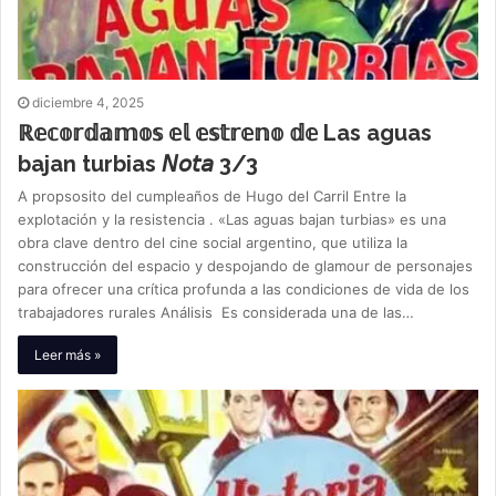
diciembre 4, 2025
ℝ𝕖𝕔𝕠𝕣𝕕𝕒𝕞𝕠𝕤 𝕖𝕝 𝕖𝕤𝕥𝕣𝕖𝕟𝕠 𝕕𝕖 Las aguas
bajan turbias 𝘕𝘰𝘵𝘢 3/3
A propsosito del cumpleaños de Hugo del Carril Entre la
explotación y la resistencia . «Las aguas bajan turbias» es una
obra clave dentro del cine social argentino, que utiliza la
construcción del espacio y despojando de glamour de personajes
para ofrecer una crítica profunda a las condiciones de vida de los
trabajadores rurales Análisis Es considerada una de las…
Leer más »