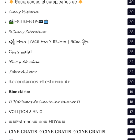
R͙e͙c͙o͙r͙d͙a͙m͙o͙s͙ e͙l͙ c͙u͙m͙p͙l͙e͙a͙ño͙s͙ d͙e͙
40
𝓒𝓲𝓷𝓮 𝔂 𝓗𝓲𝓼𝓽𝓸𝓻𝓲𝓪
29
que
Volodímir Zelenski
asumió la presidencia, en la
𝔼S𝕋ℝ𝔼ℕ𝕆𝕊
29
realidad, si le interesa la puede ver en el canal de
✎𝓒𝓲𝓷𝓮 𝔂 𝓛𝓲𝓽𝓮𝓻𝓪𝓽𝓾𝓻𝓪
28
YouTube “Слуга народа” “Servidor del Pueblo” en
꧁ ᖴᗴᔕ丅Ꭵᐯᗩᒪᗴᔕ Ƴ ᗰᑌᗴᔕ丅ᖇᗩᔕ ꧂
25
búlgaro:
https://www.youtube.com/channel/UCWxnrO
znpSgCIK6SyzDgirQ
.
Cᵢₙₑ y ᵣₑₗᵢdₐd
25
𝒞𝒾𝓃𝑒 𝓎 𝓁𝒾𝓉𝑒𝓇𝒶𝓉𝓊𝓇𝒶
22
N
os encontramos en un caso paradigmático de la
𝓢𝓸𝓫𝓻𝓮 𝓮𝓵 𝓐𝓬𝓽𝓸𝓻
22
política contemporánea de un forastero (outsiders),
ℝ𝕖𝕔𝕠𝕣𝕕𝕒𝕞𝕠𝕤 𝕖𝕝 𝕖𝕤𝕥𝕣𝕖𝕟𝕠 𝕕𝕖
20
por el hecho de haberse convertido en un personaje
𝕮𝖎𝖓𝖊 𝖈𝖑á𝖘𝖎𝖈𝖔
central en el mundo de hoy, provocando el interés por
19
sus realizaciones cinematográficas y
¤ 𝓗𝓪𝓫𝓵𝓮𝓶𝓸𝓼 𝓭𝓮 𝓒𝓲𝓷𝓮 𝓽𝓮 𝓲𝓷𝓿𝓲𝓽𝓪 𝓪 𝓿𝓮𝓻 ¤
18
televisivas.
Volodímir
Zelenski
, nunca había
∀ϽIꓕI̗⅂OԀ ʎ ƎNIϽ
17
participado activamente en la política ucraniana y llega
≋≋Estrenos≋ de≋ HOY≋≋
15
a la presidencia gracias al partido que crearon en su
𝐂𝐈𝐍𝐄 𝐆𝐑𝐀𝐓𝐈𝐒 ツ𝐂𝐈𝐍𝐄 𝐆𝐑𝐀𝐓𝐈𝐒 ツ𝐂𝐈𝐍𝐄 𝐆𝐑𝐀𝐓𝐈𝐒
15
serie, es decir él por ser el productor, con su