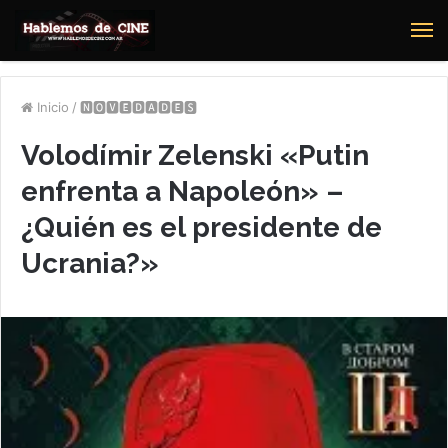
M
Inicio
/
🅽🅾🆅🅴🅳🅰🅳🅴🆂
Volodímir Zelenski «Putin
enfrenta a Napoleón» –
¿Quién es el presidente de
Ucrania?»