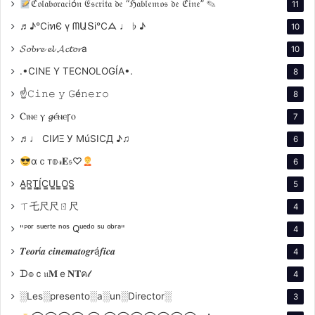
compañía Kvartal 95 Studio de la cual es su principal
ℭ𝔬𝔩𝔞𝔟𝔬𝔯𝔞𝔠𝔦ó𝔫 𝔈𝔰𝔠𝔯𝔦𝔱𝔞 𝔡𝔢 “ℌ𝔞𝔟𝔩𝔢𝔪𝔬𝔰 𝔡𝔢 ℭ𝔦𝔫𝔢” ✎
11
socio fundador.
♬♪℃іทЄ ү ᗰԱՏі℃ᗋ ♩ ♭ ♪
10
𝓢𝓸𝓫𝓻𝓮 𝓮𝓵 𝓐𝓬𝓽𝓸𝓻a
10
E
n nuestro país tenemos casos parecidos con
.•CINE Y TECNOLOGÍA•.
8
relativos aciertos, como artistas recordemos a Palito
Ortega o Lidia Satragno, más conocida como “Pinky”,
☝𝙲𝚒𝚗𝚎 𝚢 𝙶é𝚗𝚎𝚛𝚘
8
un ex automovilista Carlos Reutemann o Daniel Scioli
Ⲥⲓⲛⲉ ⲩ 𝓰ⲉ́ⲛⲉꞅⲟ
7
y Mauricio Macri empresarios, sigue la lista en
♬♩ CIИΞ У MúSICД ♪♫
6
distintos años entre más artistas, periodistas
αｃт𝕠𝓇𝐄𝔰♡
6
jugadores de futbol, etc. Los outsiders se definen
como personas que vienen de afuera del ámbito
A̳R̳T̳Í̳C̳U̳L̳O̳S̳
5
político, se presentan como nuevos y habitualmente
ㄒ乇尺尺ㄖ尺
4
con un mensaje de “cambio” ante la ciudadanía. Nunca
"ᴾᵒʳ ˢᵘᵉʳᵗᵉ ⁿᵒˢ Qᵘᵉᵈᵒ ˢᵘ ᵒᵇʳᵃ"
4
fueron candidatos, jamás transitaron la esfera pública,
𝑻𝒆𝒐𝒓í𝒂 𝒄𝒊𝒏𝒆𝒎𝒂𝒕𝒐𝒈𝒓á𝒇𝒊𝒄𝒂
4
ni ocuparon un cargo. La desconfianza y el descrédito
ᗪ๏ｃ𝔲𝐌ｅ𝐍𝐓ค𝓁
del “adentro” de la política, hace que más seduzcan a
4
la gente, representando “aire fresco” estas nuevas
░Les░presento░a░un░Director░
3
figuras políticas. La personalización (la persona por