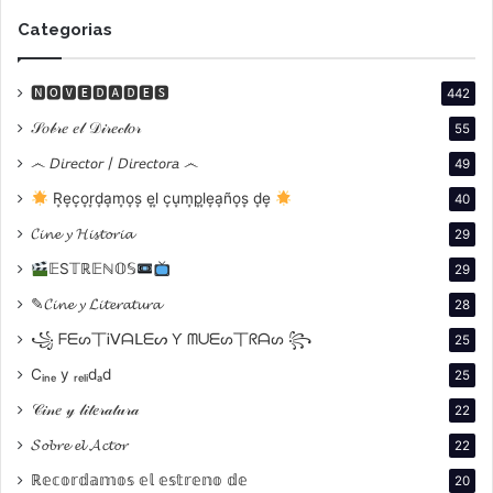
Categorias
🅽🅾🆅🅴🅳🅰🅳🅴🆂
442
𝒮𝑜𝒷𝓇𝑒 𝑒𝓁 𝒟𝒾𝓇𝑒𝒸𝓉𝑜𝓇
55
෴ 𝘋𝘪𝘳𝘦𝘤𝘵𝘰𝘳 / 𝘋𝘪𝘳𝘦𝘤𝘵𝘰𝘳𝘢 ෴
49
R͙e͙c͙o͙r͙d͙a͙m͙o͙s͙ e͙l͙ c͙u͙m͙p͙l͙e͙a͙ño͙s͙ d͙e͙
40
𝓒𝓲𝓷𝓮 𝔂 𝓗𝓲𝓼𝓽𝓸𝓻𝓲𝓪
29
𝔼S𝕋ℝ𝔼ℕ𝕆𝕊
29
✎𝓒𝓲𝓷𝓮 𝔂 𝓛𝓲𝓽𝓮𝓻𝓪𝓽𝓾𝓻𝓪
28
꧁ ᖴᗴᔕ丅Ꭵᐯᗩᒪᗴᔕ Ƴ ᗰᑌᗴᔕ丅ᖇᗩᔕ ꧂
25
¿Quién organiza la
Cᵢₙₑ y ᵣₑₗᵢdₐd
25
ceremonia?
𝒞𝒾𝓃𝑒 𝓎 𝓁𝒾𝓉𝑒𝓇𝒶𝓉𝓊𝓇𝒶
22
𝓢𝓸𝓫𝓻𝓮 𝓮𝓵 𝓐𝓬𝓽𝓸𝓻
22
Jimmy Kimmel
, quien anteriormente presentó los
Oscar en 2017 y 2018, será
el anfitrión por tercera
ℝ𝕖𝕔𝕠𝕣𝕕𝕒𝕞𝕠𝕤 𝕖𝕝 𝕖𝕤𝕥𝕣𝕖𝕟𝕠 𝕕𝕖
20