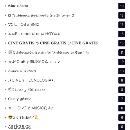
vez
. «Su amor por las películas, su experiencia en
𝕮𝖎𝖓𝖊 𝖈𝖑á𝖘𝖎𝖈𝖔
19
televisión en vivo y su capacidad para conectarse con
¤ 𝓗𝓪𝓫𝓵𝓮𝓶𝓸𝓼 𝓭𝓮 𝓒𝓲𝓷𝓮 𝓽𝓮 𝓲𝓷𝓿𝓲𝓽𝓪 𝓪 𝓿𝓮𝓻 ¤
18
nuestras audiencias globales crearán una experiencia
∀ϽIꓕI̗⅂OԀ ʎ ƎNIϽ
17
inolvidable para nuestros millones de espectadores
en todo el mundo», dijo Kramer y la presidenta de la
≋≋Estrenos≋ de≋ HOY≋≋
15
Academia, Janet Yang.
𝐂𝐈𝐍𝐄 𝐆𝐑𝐀𝐓𝐈𝐒 ツ𝐂𝐈𝐍𝐄 𝐆𝐑𝐀𝐓𝐈𝐒 ツ𝐂𝐈𝐍𝐄 𝐆𝐑𝐀𝐓𝐈𝐒
15
ℭ𝔬𝔩𝔞𝔟𝔬𝔯𝔞𝔠𝔦ó𝔫 𝔈𝔰𝔠𝔯𝔦𝔱𝔞 𝔡𝔢 “ℌ𝔞𝔟𝔩𝔢𝔪𝔬𝔰 𝔡𝔢 ℭ𝔦𝔫𝔢” ✎
11
♬♪℃іทЄ ү ᗰԱՏі℃ᗋ ♩ ♭ ♪
10
𝓢𝓸𝓫𝓻𝓮 𝓮𝓵 𝓐𝓬𝓽𝓸𝓻a
10
.•CINE Y TECNOLOGÍA•.
8
☝𝙲𝚒𝚗𝚎 𝚢 𝙶é𝚗𝚎𝚛𝚘
8
Ⲥⲓⲛⲉ ⲩ 𝓰ⲉ́ⲛⲉꞅⲟ
7
¿Qué películas están
♬♩ CIИΞ У MúSICД ♪♫
6
nominadas?
αｃт𝕠𝓇𝐄𝔰♡
6
Las nominaciones se anunciarán el martes 24 de
A̳R̳T̳Í̳C̳U̳L̳O̳S̳
5