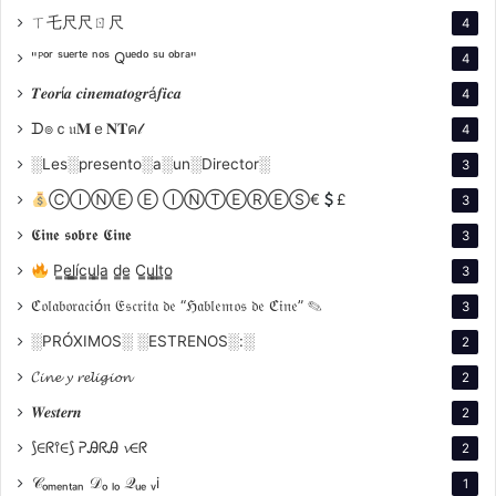
enero de 2023.
ㄒ乇尺尺ㄖ尺
4
"ᴾᵒʳ ˢᵘᵉʳᵗᵉ ⁿᵒˢ Qᵘᵉᵈᵒ ˢᵘ ᵒᵇʳᵃ"
4
¿Quién está produciendo el
𝑻𝒆𝒐𝒓í𝒂 𝒄𝒊𝒏𝒆𝒎𝒂𝒕𝒐𝒈𝒓á𝒇𝒊𝒄𝒂
4
programa?
ᗪ๏ｃ𝔲𝐌ｅ𝐍𝐓ค𝓁
4
Los productores ejecutivos y showrunners Glenn
░Les░presento░a░un░Director░
3
Weiss y Ricky Kirshner de White Cherry
ⒸⒾⓃⒺ Ⓔ ⒾⓃⓉⒺⓇⒺⓈ€
£
3
Entertainment están detrás del programa. Weiss
𝕮𝖎𝖓𝖊 𝖘𝖔𝖇𝖗𝖊 𝕮𝖎𝖓𝖊
3
también, por octavo año consecutivo, estará
dirigiendo.
P̳e̳l̳í̳c̳u̳l̳a̳ d̳e̳ C̳u̳l̳t̳o̳
3
ℭ𝔬𝔩𝔞𝔟𝔬𝔯𝔞𝔠𝔦ó𝔫 𝔈𝔰𝔠𝔯𝔦𝔱𝔞 𝔡𝔢 “ℌ𝔞𝔟𝔩𝔢𝔪𝔬𝔰 𝔡𝔢 ℭ𝔦𝔫𝔢” ✎
3
Weiss
ganó el Premio Emmy
a la Dirección
░PRÓXIMOS░ ░ESTRENOS░:░
2
Sobresaliente de un Especial de Variedades tanto en
𝓒𝓲𝓷𝓮 𝔂 𝓻𝓮𝓵𝓲𝓰𝓲𝓸𝓷
2
2017 como en 2018, los mismos años que Kimmel
𝑾𝒆𝒔𝒕𝒆𝒓𝒏
presentó, con nominaciones adicionales en 2019 por
2
Dirección Sobresaliente en un Especial de Variedades
⟆∈ᖇ⫯∈⟆ ᕈᎯᖇᎯ 𝓿∈ᖇ
2
y Especial de Variedades Sobresaliente (en vivo).
𝒞ₒₘₑₙₜₐₙ 𝒟ₒ ₗₒ 𝒬ᵤₑ ᵥi
1