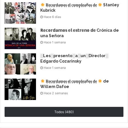
R͙e͙c͙o͙r͙d͙a͙m͙o͙s͙ e͙l͙ c͙u͙m͙p͙l͙e͙a͙ño͙s͙ d͙e͙
Stanley
¿Cuándo y dónde es la 95ª
Kubrick
Hace 6 días
ceremonia de los Oscar?
ℝ𝕖𝕔𝕠𝕣𝕕𝕒𝕞𝕠𝕤 𝕖𝕝 𝕖𝕤𝕥𝕣𝕖𝕟𝕠 𝕕𝕖 Crónica de
Domingo, 12 de marzo de 2023, en vivo desde Dolby®
una Señora
Theatre en Ovation Hollywood. La ceremonia será
Hace 1 semana
televisada en vivo por ABC y en más de 200 territorios
en todo el mundo.
░Les░presento░a░un░Director░
Edgardo Cozarinsky
Hace 1 semana
R͙e͙c͙o͙r͙d͙a͙m͙o͙s͙ e͙l͙ c͙u͙m͙p͙l͙e͙a͙ño͙s͙ d͙e͙
de
Willem Dafoe
Hace 2 semanas
Todos (480)