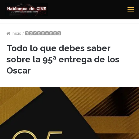
M
Inicio
/
🅽🅾🆅🅴🅳🅰🅳🅴🆂
Todo lo que debes saber
sobre la 95ª entrega de los
Oscar