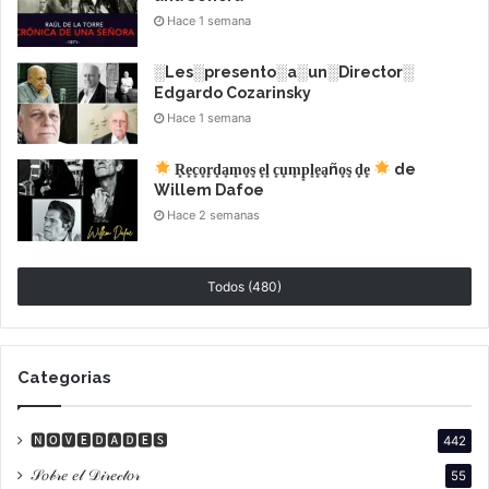
Hace 1 semana
░Les░presento░a░un░Director░
Edgardo Cozarinsky
Hace 1 semana
Puán
, una coproducción con Italia, Alemania, Francia y
Brasil que narra la historia de un profesor
R͙e͙c͙o͙r͙d͙a͙m͙o͙s͙ e͙l͙ c͙u͙m͙p͙l͙e͙a͙ño͙s͙ d͙e͙
de
universitario que enfrenta una crisis personal y
Willem Dafoe
Hace 2 semanas
profesional.
También se alzó con el
Premio Horizontes Latinos El
Todos (480)
castillo,
Categorias
🅽🅾🆅🅴🅳🅰🅳🅴🆂
442
𝒮𝑜𝒷𝓇𝑒 𝑒𝓁 𝒟𝒾𝓇𝑒𝒸𝓉𝑜𝓇
55