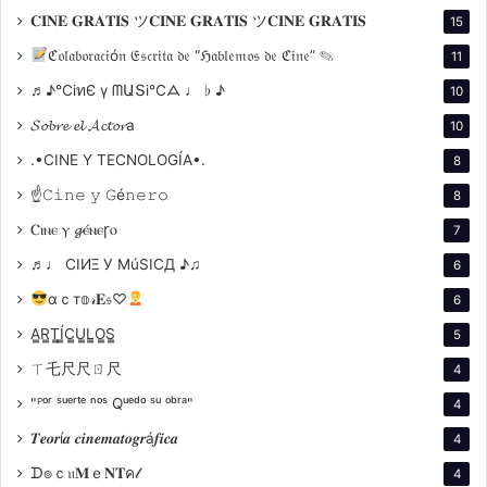
𝐂𝐈𝐍𝐄 𝐆𝐑𝐀𝐓𝐈𝐒 ツ𝐂𝐈𝐍𝐄 𝐆𝐑𝐀𝐓𝐈𝐒 ツ𝐂𝐈𝐍𝐄 𝐆𝐑𝐀𝐓𝐈𝐒
15
ℭ𝔬𝔩𝔞𝔟𝔬𝔯𝔞𝔠𝔦ó𝔫 𝔈𝔰𝔠𝔯𝔦𝔱𝔞 𝔡𝔢 “ℌ𝔞𝔟𝔩𝔢𝔪𝔬𝔰 𝔡𝔢 ℭ𝔦𝔫𝔢” ✎
11
♬♪℃іทЄ ү ᗰԱՏі℃ᗋ ♩ ♭ ♪
10
𝓢𝓸𝓫𝓻𝓮 𝓮𝓵 𝓐𝓬𝓽𝓸𝓻a
10
.•CINE Y TECNOLOGÍA•.
8
☝𝙲𝚒𝚗𝚎 𝚢 𝙶é𝚗𝚎𝚛𝚘
8
con Portugal, Países Bajos, Taiwán, Brasil, Hong Kong,
Ⲥⲓⲛⲉ ⲩ 𝓰ⲉ́ⲛⲉꞅⲟ
7
Sri Lanka y Perú que explora las conexiones entre
jóvenes de distintas partes del mundo,
recibió el
♬♩ CIИΞ У MúSICД ♪♫
6
Premio Zabaltegi-Tabakalera
, una de las secciones
αｃт𝕠𝓇𝐄𝔰♡
6
más prestigiosas del Festival de San Sebastián.
A̳R̳T̳Í̳C̳U̳L̳O̳S̳
5
ㄒ乇尺尺ㄖ尺
4
El juicio, de Ulises de la Orden
, una coproducción con
Noruega, Francia e Italia que documenta el proceso
"ᴾᵒʳ ˢᵘᵉʳᵗᵉ ⁿᵒˢ Qᵘᵉᵈᵒ ˢᵘ ᵒᵇʳᵃ"
4
judicial contra los responsables del Plan Cóndor,
𝑻𝒆𝒐𝒓í𝒂 𝒄𝒊𝒏𝒆𝒎𝒂𝒕𝒐𝒈𝒓á𝒇𝒊𝒄𝒂
4
obtuvo una
mención especial en la
ᗪ๏ｃ𝔲𝐌ｅ𝐍𝐓ค𝓁
4