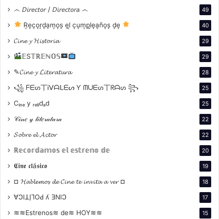
෴ 𝘋𝘪𝘳𝘦𝘤𝘵𝘰𝘳 / 𝘋𝘪𝘳𝘦𝘤𝘵𝘰𝘳𝘢 ෴
49
R͙e͙c͙o͙r͙d͙a͙m͙o͙s͙ e͙l͙ c͙u͙m͙p͙l͙e͙a͙ño͙s͙ d͙e͙
40
𝓒𝓲𝓷𝓮 𝔂 𝓗𝓲𝓼𝓽𝓸𝓻𝓲𝓪
29
𝔼S𝕋ℝ𝔼ℕ𝕆𝕊
29
✎𝓒𝓲𝓷𝓮 𝔂 𝓛𝓲𝓽𝓮𝓻𝓪𝓽𝓾𝓻𝓪
28
꧁ ᖴᗴᔕ丅Ꭵᐯᗩᒪᗴᔕ Ƴ ᗰᑌᗴᔕ丅ᖇᗩᔕ ꧂
de Martín Benchimo
l, una coproducción con Francia y
25
España que retrata la vida cotidiana de una comunidad
Cᵢₙₑ y ᵣₑₗᵢdₐd
25
rural en el norte argentino.
𝒞𝒾𝓃𝑒 𝓎 𝓁𝒾𝓉𝑒𝓇𝒶𝓉𝓊𝓇𝒶
22
𝓢𝓸𝓫𝓻𝓮 𝓮𝓵 𝓐𝓬𝓽𝓸𝓻
22
Por su parte,
El auge del humano 3, de Eduardo
ℝ𝕖𝕔𝕠𝕣𝕕𝕒𝕞𝕠𝕤 𝕖𝕝 𝕖𝕤𝕥𝕣𝕖𝕟𝕠 𝕕𝕖
Williams
, una coproducción
20
𝕮𝖎𝖓𝖊 𝖈𝖑á𝖘𝖎𝖈𝖔
19
¤ 𝓗𝓪𝓫𝓵𝓮𝓶𝓸𝓼 𝓭𝓮 𝓒𝓲𝓷𝓮 𝓽𝓮 𝓲𝓷𝓿𝓲𝓽𝓪 𝓪 𝓿𝓮𝓻 ¤
18
∀ϽIꓕI̗⅂OԀ ʎ ƎNIϽ
17
≋≋Estrenos≋ de≋ HOY≋≋
15