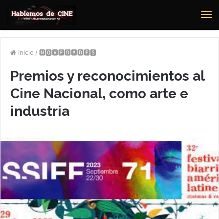
M
Inicio
/
🅽🅾🆅🅴🅳🅰🅳🅴🆂
Premios y reconocimientos al
Cine Nacional, como arte e
industria