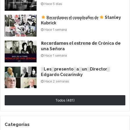
Hace 5 días
el arte, lo que lo llevó a estudiar en la Universidad de
Colorado, el Pratt Institute of Art y la American
R͙e͙c͙o͙r͙d͙a͙m͙o͙s͙ e͙l͙ c͙u͙m͙p͙l͙e͙a͙ño͙s͙ d͙e͙
Stanley
Academy of Dramatic Arts en Nueva York.
Kubrick
Hace 1 semana
ℝ𝕖𝕔𝕠𝕣𝕕𝕒𝕞𝕠𝕤 𝕖𝕝 𝕖𝕤𝕥𝕣𝕖𝕟𝕠 𝕕𝕖 Crónica de
una Señora
Hace 1 semana
░Les░presento░a░un░Director░
Edgardo Cozarinsky
Hace 2 semanas
Todos (481)
Categorias