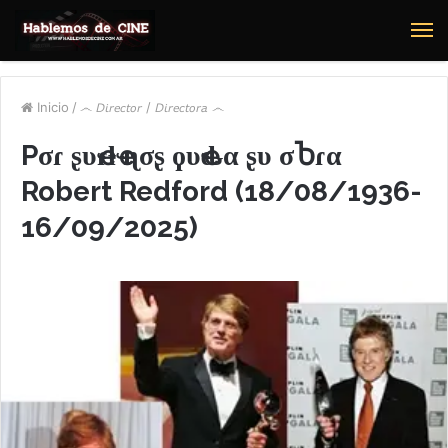
M
Inicio
/
෴ 𝘋𝘪𝘳𝘦𝘤𝘵𝘰𝘳 / 𝘋𝘪𝘳𝘦𝘤𝘵𝘰𝘳𝘢 ෴
Pσɾ ʂυҽɾƚҽ ɳσʂ ϙυҽԃα ʂυ σႦɾα
Robert Redford (18/08/1936-
16/09/2025)