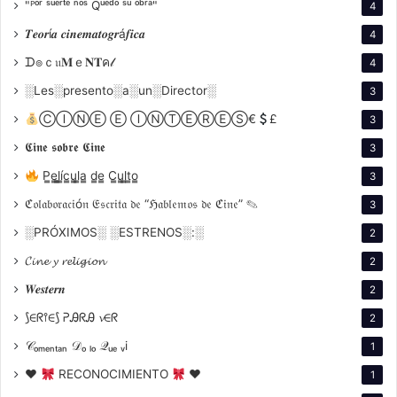
"ᴾᵒʳ ˢᵘᵉʳᵗᵉ ⁿᵒˢ Qᵘᵉᵈᵒ ˢᵘ ᵒᵇʳᵃ"
4
2009. Juntos comparten una pasión por el arte y el
𝑻𝒆𝒐𝒓í𝒂 𝒄𝒊𝒏𝒆𝒎𝒂𝒕𝒐𝒈𝒓á𝒇𝒊𝒄𝒂
4
medio ambiente, y han sido reconocidos por su
ᗪ๏ｃ𝔲𝐌ｅ𝐍𝐓ค𝓁
4
compromiso con causas ecológicas. La vida de
Redford es un recordatorio de que, aunque la fama
░Les░presento░a░un░Director░
3
puede brindar éxito, también conlleva desafíos que se
ⒸⒾⓃⒺ Ⓔ ⒾⓃⓉⒺⓇⒺⓈ€
£
3
superan con amor y unidad familiar.
𝕮𝖎𝖓𝖊 𝖘𝖔𝖇𝖗𝖊 𝕮𝖎𝖓𝖊
3
P̳e̳l̳í̳c̳u̳l̳a̳ d̳e̳ C̳u̳l̳t̳o̳
3
ℭ𝔬𝔩𝔞𝔟𝔬𝔯𝔞𝔠𝔦ó𝔫 𝔈𝔰𝔠𝔯𝔦𝔱𝔞 𝔡𝔢 “ℌ𝔞𝔟𝔩𝔢𝔪𝔬𝔰 𝔡𝔢 ℭ𝔦𝔫𝔢” ✎
3
░PRÓXIMOS░ ░ESTRENOS░:░
2
𝓒𝓲𝓷𝓮 𝔂 𝓻𝓮𝓵𝓲𝓰𝓲𝓸𝓷
2
𝑾𝒆𝒔𝒕𝒆𝒓𝒏
2
⟆∈ᖇ⫯∈⟆ ᕈᎯᖇᎯ 𝓿∈ᖇ
2
Comenzó en 1996, se formalizó en 2009 y se
mantuvo viva hasta septiembre de 2025.
𝒞ₒₘₑₙₜₐₙ 𝒟ₒ ₗₒ 𝒬ᵤₑ ᵥi
1
Un año en la sierra de Mijas
♥
RECONOCIMIENTO
♥
1