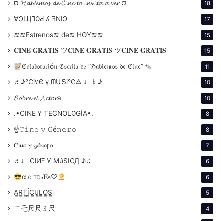
¤ 𝓗𝓪𝓫𝓵𝓮𝓶𝓸𝓼 𝓭𝓮 𝓒𝓲𝓷𝓮 𝓽𝓮 𝓲𝓷𝓿𝓲𝓽𝓪 𝓪 𝓿𝓮𝓻 ¤
18
años y dio lugar a cuatro hijos. Sin embargo, la familia
sufrió la pérdida de su hijo Scott a los dos meses de
∀ϽIꓕI̗⅂OԀ ʎ ƎNIϽ
17
nacido y la lucha de su hija Jamie contra problemas de
≋≋Estrenos≋ de≋ HOY≋≋
15
salud mental, que culminó en su fallecimiento en
𝐂𝐈𝐍𝐄 𝐆𝐑𝐀𝐓𝐈𝐒 ツ𝐂𝐈𝐍𝐄 𝐆𝐑𝐀𝐓𝐈𝐒 ツ𝐂𝐈𝐍𝐄 𝐆𝐑𝐀𝐓𝐈𝐒
15
2020. A pesar de estos desafíos, Redford ha sido un
ℭ𝔬𝔩𝔞𝔟𝔬𝔯𝔞𝔠𝔦ó𝔫 𝔈𝔰𝔠𝔯𝔦𝔱𝔞 𝔡𝔢 “ℌ𝔞𝔟𝔩𝔢𝔪𝔬𝔰 𝔡𝔢 ℭ𝔦𝔫𝔢” ✎
11
pilar de apoyo para sus hijos, enfatizando la
♬♪℃іทЄ ү ᗰԱՏі℃ᗋ ♩ ♭ ♪
importancia de la resiliencia y el amor familiar.
10
𝓢𝓸𝓫𝓻𝓮 𝓮𝓵 𝓐𝓬𝓽𝓸𝓻a
10
.•CINE Y TECNOLOGÍA•.
8
☝𝙲𝚒𝚗𝚎 𝚢 𝙶é𝚗𝚎𝚛𝚘
8
Ⲥⲓⲛⲉ ⲩ 𝓰ⲉ́ⲛⲉꞅⲟ
7
♬♩ CIИΞ У MúSICД ♪♫
6
αｃт𝕠𝓇𝐄𝔰♡
6
Robert Redford ; Lola van Wagenen ( matr. 1958; div.
A̳R̳T̳Í̳C̳U̳L̳O̳S̳
1985)
5
Tras su separación en 1985, Redford encontró un
ㄒ乇尺尺ㄖ尺
4
nuevo amor en Sibylle Szaggars, con quien se casó en