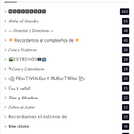
🅽🅾🆅🅴🅳🅰🅳🅴🆂
443
𝒮𝑜𝒷𝓇𝑒 𝑒𝓁 𝒟𝒾𝓇𝑒𝒸𝓉𝑜𝓇
55
෴ 𝘋𝘪𝘳𝘦𝘤𝘵𝘰𝘳 / 𝘋𝘪𝘳𝘦𝘤𝘵𝘰𝘳𝘢 ෴
49
R͙e͙c͙o͙r͙d͙a͙m͙o͙s͙ e͙l͙ c͙u͙m͙p͙l͙e͙a͙ño͙s͙ d͙e͙
40
𝓒𝓲𝓷𝓮 𝔂 𝓗𝓲𝓼𝓽𝓸𝓻𝓲𝓪
29
𝔼S𝕋ℝ𝔼ℕ𝕆𝕊
29
✎𝓒𝓲𝓷𝓮 𝔂 𝓛𝓲𝓽𝓮𝓻𝓪𝓽𝓾𝓻𝓪
28
꧁ ᖴᗴᔕ丅Ꭵᐯᗩᒪᗴᔕ Ƴ ᗰᑌᗴᔕ丅ᖇᗩᔕ ꧂
25
Cᵢₙₑ y ᵣₑₗᵢdₐd
25
Vida personal
𝒞𝒾𝓃𝑒 𝓎 𝓁𝒾𝓉𝑒𝓇𝒶𝓉𝓊𝓇𝒶
22
Redford, un ícono del cine, ha tenido una vida llena de
𝓢𝓸𝓫𝓻𝓮 𝓮𝓵 𝓐𝓬𝓽𝓸𝓻
22
logros, pero también ha enfrentado profundas
ℝ𝕖𝕔𝕠𝕣𝕕𝕒𝕞𝕠𝕤 𝕖𝕝 𝕖𝕤𝕥𝕣𝕖𝕟𝕠 𝕕𝕖
20
tragedias familiares. Su primer matrimonio con Lola
𝕮𝖎𝖓𝖊 𝖈𝖑á𝖘𝖎𝖈𝖔
19
Van Wagenen, una estudiante de Historia, duró 27