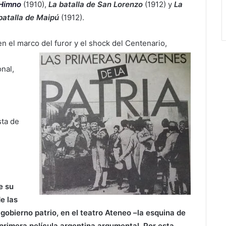
Himno
(1910),
La batalla de San Lorenzo
(1912) y
La
batalla de Maipú
(1912).
n el marco del furor y el shock del Centenario,
nal,
sta de
e su
e las
 gobierno patrio, en el teatro Ateneo –la esquina de
rimera película argentina argumental. Por esta