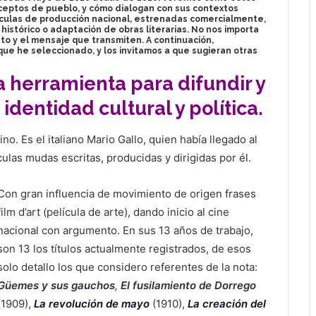
nceptos de pueblo, y cómo dialogan con sus contextos
elículas de producción nacional, estrenadas comercialmente,
stórico o adaptación de obras literarias. No nos importa
ento y el mensaje que transmiten. A continuación,
que he seleccionado, y los invitamos a que sugieran otras
na herramienta para difundir y
identidad cultural y política.
no. Es el italiano Mario Gallo, quien había llegado al
culas mudas escritas, producidas y dirigidas por él.
Con gran influencia de movimiento de origen frases
film d’art (película de arte), dando inicio al cine
nacional con argumento. En sus 13 años de trabajo,
son 13 los títulos actualmente registrados, de esos
solo detallo los que considero referentes de la nota:
Güemes y sus gauchos
,
El fusilamiento de Dorrego
(1909),
La revolución de mayo
(1910),
L
a creación del