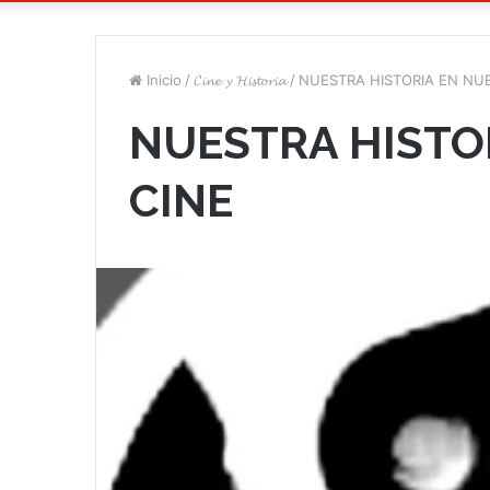
Inicio
/
𝓒𝓲𝓷𝓮 𝔂 𝓗𝓲𝓼𝓽𝓸𝓻𝓲𝓪
/
NUESTRA HISTORIA EN NU
NUESTRA HISTO
CINE