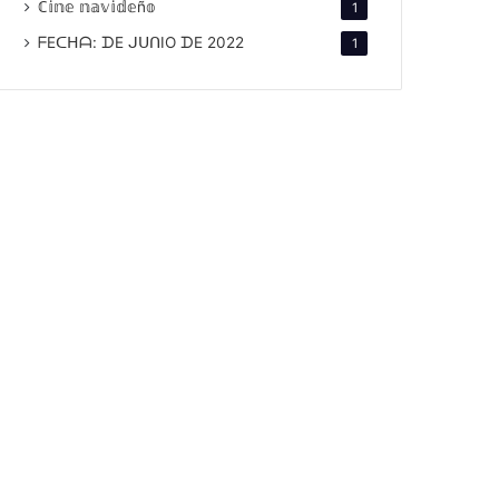
ℂ𝕚𝕟𝕖 𝕟𝕒𝕧𝕚𝕕𝕖ñ𝕠
1
ᖴEᑕᕼᗩ: ᗪE ᒍᑌᑎIO ᗪE 2022
1