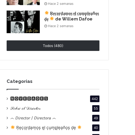
Hace 2 semanas
R͙e͙c͙o͙r͙d͙a͙m͙o͙s͙ e͙l͙ c͙u͙m͙p͙l͙e͙a͙ño͙s͙
d͙e͙
de Willem Dafoe
Hace 2 semanas
Todos (480)
Categorias
🅽🅾🆅🅴🅳🅰🅳🅴🆂
442
𝒮𝑜𝒷𝓇𝑒 𝑒𝓁 𝒟𝒾𝓇𝑒𝒸𝓉𝑜𝓇
55
෴ 𝘋𝘪𝘳𝘦𝘤𝘵𝘰𝘳 / 𝘋𝘪𝘳𝘦𝘤𝘵𝘰𝘳𝘢 ෴
49
R͙e͙c͙o͙r͙d͙a͙m͙o͙s͙ e͙l͙ c͙u͙m͙p͙l͙e͙a͙ño͙s͙ d͙e͙
40