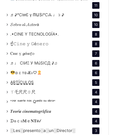
11
♬♪℃іทЄ ү ᗰԱՏі℃ᗋ ♩ ♭ ♪
10
𝓢𝓸𝓫𝓻𝓮 𝓮𝓵 𝓐𝓬𝓽𝓸𝓻a
10
.•CINE Y TECNOLOGÍA•.
8
☝𝙲𝚒𝚗𝚎 𝚢 𝙶é𝚗𝚎𝚛𝚘
8
Ⲥⲓⲛⲉ ⲩ 𝓰ⲉ́ⲛⲉꞅⲟ
7
♬♩ CIИΞ У MúSICД ♪♫
6
αｃт𝕠𝓇𝐄𝔰♡
6
A̳R̳T̳Í̳C̳U̳L̳O̳S̳
5
ㄒ乇尺尺ㄖ尺
4
"ᴾᵒʳ ˢᵘᵉʳᵗᵉ ⁿᵒˢ Qᵘᵉᵈᵒ ˢᵘ ᵒᵇʳᵃ"
4
𝑻𝒆𝒐𝒓í𝒂 𝒄𝒊𝒏𝒆𝒎𝒂𝒕𝒐𝒈𝒓á𝒇𝒊𝒄𝒂
4
ᗪ๏ｃ𝔲𝐌ｅ𝐍𝐓ค𝓁
4
░Les░presento░a░un░Director░
3