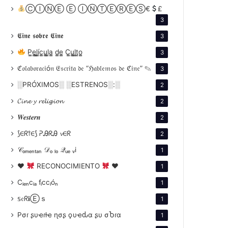
ⒸⒾⓃⒺ Ⓔ ⒾⓃⓉⒺⓇⒺⓈ€
£
3
𝕮𝖎𝖓𝖊 𝖘𝖔𝖇𝖗𝖊 𝕮𝖎𝖓𝖊
3
P̳e̳l̳í̳c̳u̳l̳a̳ d̳e̳ C̳u̳l̳t̳o̳
3
ℭ𝔬𝔩𝔞𝔟𝔬𝔯𝔞𝔠𝔦ó𝔫 𝔈𝔰𝔠𝔯𝔦𝔱𝔞 𝔡𝔢 “ℌ𝔞𝔟𝔩𝔢𝔪𝔬𝔰 𝔡𝔢 ℭ𝔦𝔫𝔢” ✎
3
░PRÓXIMOS░ ░ESTRENOS░:░
2
𝓒𝓲𝓷𝓮 𝔂 𝓻𝓮𝓵𝓲𝓰𝓲𝓸𝓷
2
𝑾𝒆𝒔𝒕𝒆𝒓𝒏
2
⟆∈ᖇ⫯∈⟆ ᕈᎯᖇᎯ 𝓿∈ᖇ
2
𝒞ₒₘₑₙₜₐₙ 𝒟ₒ ₗₒ 𝒬ᵤₑ ᵥi
1
♥
RECONOCIMIENTO
♥
1
Cᵢₑₙcᵢₐ fᵢccᵢóₙ
1
𝕤𝔢ᖇ𝐢Ⓔｓ
1
Pσɾ ʂυҽɾƚҽ ɳσʂ ϙυҽԃα ʂυ σႦɾα
1