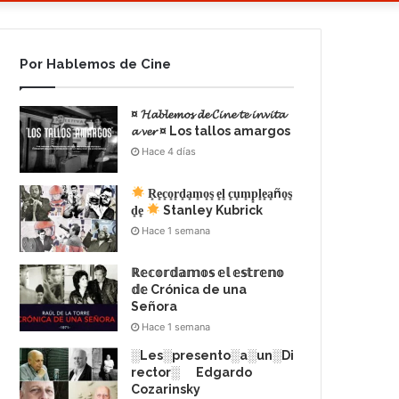
Por Hablemos de Cine
¤ 𝓗𝓪𝓫𝓵𝓮𝓶𝓸𝓼 𝓭𝓮 𝓒𝓲𝓷𝓮 𝓽𝓮 𝓲𝓷𝓿𝓲𝓽𝓪
𝓪 𝓿𝓮𝓻 ¤ Los tallos amargos
Hace 4 días
R͙e͙c͙o͙r͙d͙a͙m͙o͙s͙ e͙l͙ c͙u͙m͙p͙l͙e͙a͙ño͙s͙
d͙e͙
Stanley Kubrick
Hace 1 semana
ℝ𝕖𝕔𝕠𝕣𝕕𝕒𝕞𝕠𝕤 𝕖𝕝 𝕖𝕤𝕥𝕣𝕖𝕟𝕠
𝕕𝕖 Crónica de una
Señora
Hace 1 semana
░Les░presento░a░un░Di
rector░ Edgardo
Cozarinsky