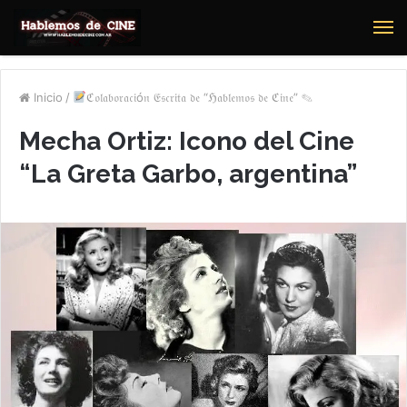
M
Inicio
/
ℭ𝔬𝔩𝔞𝔟𝔬𝔯𝔞𝔠𝔦ó𝔫 𝔈𝔰𝔠𝔯𝔦𝔱𝔞 𝔡𝔢 “ℌ𝔞𝔟𝔩𝔢𝔪𝔬𝔰 𝔡𝔢 ℭ𝔦𝔫𝔢” ✎
Mecha Ortiz: Icono del Cine
“La Greta Garbo, argentina”