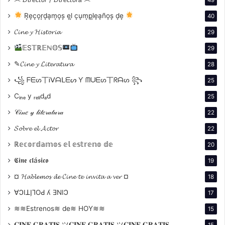
R͙e͙c͙o͙r͙d͙a͙m͙o͙s͙ e͙l͙ c͙u͙m͙p͙l͙e͙a͙ño͙s͙ d͙e͙
40
argentino y un objeto de veneración en la comunidad
𝓒𝓲𝓷𝓮 𝔂 𝓗𝓲𝓼𝓽𝓸𝓻𝓲𝓪
29
gay. Su carrera cinematográfica comenzó a los 36
𝔼S𝕋ℝ𝔼ℕ𝕆𝕊
29
años en 1936, lo que añadió misterio a su figura. Se
✎𝓒𝓲𝓷𝓮 𝔂 𝓛𝓲𝓽𝓮𝓻𝓪𝓽𝓾𝓻𝓪
28
rumoraba que su entrada al espectáculo se debió a un
꧁ ᖴᗴᔕ丅Ꭵᐯᗩᒪᗴᔕ Ƴ ᗰᑌᗴᔕ丅ᖇᗩᔕ ꧂
25
accidente que dejó parapléjico a su esposo, quien
tenía conexiones con la oligarquía terrateniente y era
Cᵢₙₑ y ᵣₑₗᵢdₐd
25
familiar del presidente Roberto M. Ortiz.
𝒞𝒾𝓃𝑒 𝓎 𝓁𝒾𝓉𝑒𝓇𝒶𝓉𝓊𝓇𝒶
22
𝓢𝓸𝓫𝓻𝓮 𝓮𝓵 𝓐𝓬𝓽𝓸𝓻
22
Sin embargo, el misterio no se limitaba a su vida
ℝ𝕖𝕔𝕠𝕣𝕕𝕒𝕞𝕠𝕤 𝕖𝕝 𝕖𝕤𝕥𝕣𝕖𝕟𝕠 𝕕𝕖
20
personal; estaba profundamente arraigado en su
𝕮𝖎𝖓𝖊 𝖈𝖑á𝖘𝖎𝖈𝖔
presencia en pantalla. Mecha Ortiz era conocida por
19
su estatura, delgadez extrema y una voz grave que la
¤ 𝓗𝓪𝓫𝓵𝓮𝓶𝓸𝓼 𝓭𝓮 𝓒𝓲𝓷𝓮 𝓽𝓮 𝓲𝓷𝓿𝓲𝓽𝓪 𝓪 𝓿𝓮𝓻 ¤
18
hacía inolvidable. Pero su mirada era su rasgo más
∀ϽIꓕI̗⅂OԀ ʎ ƎNIϽ
17
distintivo, transmitiendo tristeza, melancolía y pasión
≋≋Estrenos≋ de≋ HOY≋≋
15
contenida. Era una cazadora segura de su oficio, con
𝐂𝐈𝐍𝐄 𝐆𝐑𝐀𝐓𝐈𝐒 ツ𝐂𝐈𝐍𝐄 𝐆𝐑𝐀𝐓𝐈𝐒 ツ𝐂𝐈𝐍𝐄 𝐆𝐑𝐀𝐓𝐈𝐒
15