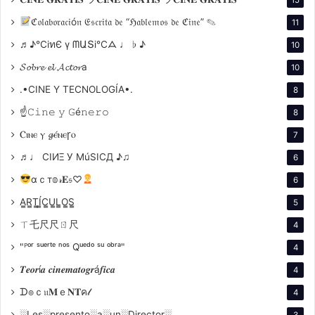
una mirada que dejaba una impresión imborrable en
quienes la miraban.
ℭ𝔬𝔩𝔞𝔟𝔬𝔯𝔞𝔠𝔦ó𝔫 𝔈𝔰𝔠𝔯𝔦𝔱𝔞 𝔡𝔢 “ℌ𝔞𝔟𝔩𝔢𝔪𝔬𝔰 𝔡𝔢 ℭ𝔦𝔫𝔢” ✎
11
♬♪℃іทЄ ү ᗰԱՏі℃ᗋ ♩ ♭ ♪
10
𝓢𝓸𝓫𝓻𝓮 𝓮𝓵 𝓐𝓬𝓽𝓸𝓻a
10
.•CINE Y TECNOLOGÍA•.
8
☝𝙲𝚒𝚗𝚎 𝚢 𝙶é𝚗𝚎𝚛𝚘
8
Ⲥⲓⲛⲉ ⲩ 𝓰ⲉ́ⲛⲉꞅⲟ
7
♬♩ CIИΞ У MúSICД ♪♫
6
αｃт𝕠𝓇𝐄𝔰♡
6
A̳R̳T̳Í̳C̳U̳L̳O̳S̳
5
ㄒ乇尺尺ㄖ尺
4
"ᴾᵒʳ ˢᵘᵉʳᵗᵉ ⁿᵒˢ Qᵘᵉᵈᵒ ˢᵘ ᵒᵇʳᵃ"
4
𝑻𝒆𝒐𝒓í𝒂 𝒄𝒊𝒏𝒆𝒎𝒂𝒕𝒐𝒈𝒓á𝒇𝒊𝒄𝒂
4
ᗪ๏ｃ𝔲𝐌ｅ𝐍𝐓ค𝓁
4
░Les░presento░a░un░Director░
3