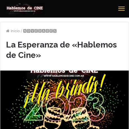
M
Inicio
/
🅽🅾🆅🅴🅳🅰🅳🅴🆂
La Esperanza de «Hablemos
de Cine»