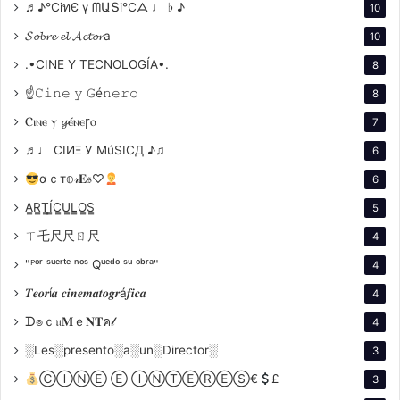
♬♪℃іทЄ ү ᗰԱՏі℃ᗋ ♩ ♭ ♪
10
𝓢𝓸𝓫𝓻𝓮 𝓮𝓵 𝓐𝓬𝓽𝓸𝓻a
10
.•CINE Y TECNOLOGÍA•.
8
☝𝙲𝚒𝚗𝚎 𝚢 𝙶é𝚗𝚎𝚛𝚘
8
Ⲥⲓⲛⲉ ⲩ 𝓰ⲉ́ⲛⲉꞅⲟ
7
♬♩ CIИΞ У MúSICД ♪♫
6
αｃт𝕠𝓇𝐄𝔰♡
6
A̳R̳T̳Í̳C̳U̳L̳O̳S̳
5
ㄒ乇尺尺ㄖ尺
4
"ᴾᵒʳ ˢᵘᵉʳᵗᵉ ⁿᵒˢ Qᵘᵉᵈᵒ ˢᵘ ᵒᵇʳᵃ"
4
𝑻𝒆𝒐𝒓í𝒂 𝒄𝒊𝒏𝒆𝒎𝒂𝒕𝒐𝒈𝒓á𝒇𝒊𝒄𝒂
4
ᗪ๏ｃ𝔲𝐌ｅ𝐍𝐓ค𝓁
4
░Les░presento░a░un░Director░
3
ⒸⒾⓃⒺ Ⓔ ⒾⓃⓉⒺⓇⒺⓈ€
£
3