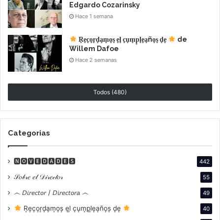
Edgardo Cozarinsky
Hace 1 semana
R͙e͙c͙o͙r͙d͙a͙m͙o͙s͙ e͙l͙ c͙u͙m͙p͙l͙e͙a͙ño͙s͙ d͙e͙
de
Willem Dafoe
Hace 2 semanas
Todos (480)
Categorias
🅽🅾🆅🅴🅳🅰🅳🅴🆂
442
𝒮𝑜𝒷𝓇𝑒 𝑒𝓁 𝒟𝒾𝓇𝑒𝒸𝓉𝑜𝓇
55
෴ 𝘋𝘪𝘳𝘦𝘤𝘵𝘰𝘳 / 𝘋𝘪𝘳𝘦𝘤𝘵𝘰𝘳𝘢 ෴
49
R͙e͙c͙o͙r͙d͙a͙m͙o͙s͙ e͙l͙ c͙u͙m͙p͙l͙e͙a͙ño͙s͙ d͙e͙
40