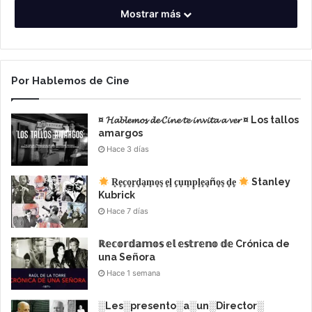
Mostrar más
Por Hablemos de Cine
¤ 𝓗𝓪𝓫𝓵𝓮𝓶𝓸𝓼 𝓭𝓮 𝓒𝓲𝓷𝓮 𝓽𝓮 𝓲𝓷𝓿𝓲𝓽𝓪 𝓪 𝓿𝓮𝓻 ¤ Los tallos
amargos
Hace 3 días
R͙e͙c͙o͙r͙d͙a͙m͙o͙s͙ e͙l͙ c͙u͙m͙p͙l͙e͙a͙ño͙s͙ d͙e͙
Stanley
Kubrick
Hace 7 días
ℝ𝕖𝕔𝕠𝕣𝕕𝕒𝕞𝕠𝕤 𝕖𝕝 𝕖𝕤𝕥𝕣𝕖𝕟𝕠 𝕕𝕖 Crónica de
una Señora
Hace 1 semana
░Les░presento░a░un░Director░