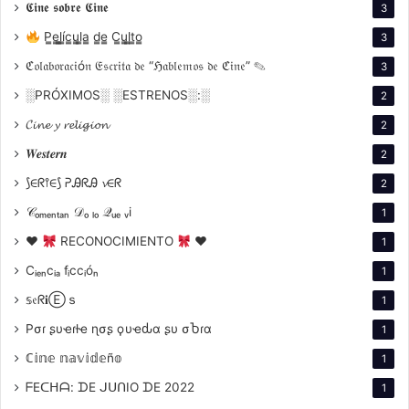
𝕮𝖎𝖓𝖊 𝖘𝖔𝖇𝖗𝖊 𝕮𝖎𝖓𝖊
3
P̳e̳l̳í̳c̳u̳l̳a̳ d̳e̳ C̳u̳l̳t̳o̳
3
ℭ𝔬𝔩𝔞𝔟𝔬𝔯𝔞𝔠𝔦ó𝔫 𝔈𝔰𝔠𝔯𝔦𝔱𝔞 𝔡𝔢 “ℌ𝔞𝔟𝔩𝔢𝔪𝔬𝔰 𝔡𝔢 ℭ𝔦𝔫𝔢” ✎
3
░PRÓXIMOS░ ░ESTRENOS░:░
2
𝓒𝓲𝓷𝓮 𝔂 𝓻𝓮𝓵𝓲𝓰𝓲𝓸𝓷
2
𝑾𝒆𝒔𝒕𝒆𝒓𝒏
2
⟆∈ᖇ⫯∈⟆ ᕈᎯᖇᎯ 𝓿∈ᖇ
2
𝒞ₒₘₑₙₜₐₙ 𝒟ₒ ₗₒ 𝒬ᵤₑ ᵥi
1
♥
RECONOCIMIENTO
♥
1
Cᵢₑₙcᵢₐ fᵢccᵢóₙ
1
𝕤𝔢ᖇ𝐢Ⓔｓ
1
Pσɾ ʂυҽɾƚҽ ɳσʂ ϙυҽԃα ʂυ σႦɾα
1
ℂ𝕚𝕟𝕖 𝕟𝕒𝕧𝕚𝕕𝕖ñ𝕠
1
ᖴEᑕᕼᗩ: ᗪE ᒍᑌᑎIO ᗪE 2022
1