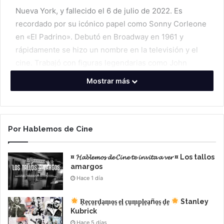
Nueva York, y fallecido el 6 de julio de 2022. Es
recordado por su icónico papel como Sonny Corleone
en «El Padrino». Debutó en Broadway en 1961 y
rápidamente se hizo un nombre en la televisión y el
cine. Trabajó con figuras legendarias como John
Wayne en «El Dorado» (1966) y Francis Ford Coppola
Mostrar más
en «Llueve sobre mi corazón» (1969) » y «El Padrino»
(1972).
Por Hablemos de Cine
¤ 𝓗𝓪𝓫𝓵𝓮𝓶𝓸𝓼 𝓭𝓮 𝓒𝓲𝓷𝓮 𝓽𝓮 𝓲𝓷𝓿𝓲𝓽𝓪 𝓪 𝓿𝓮𝓻 ¤ Los tallos
amargos
Hace 1 día
R͙e͙c͙o͙r͙d͙a͙m͙o͙s͙ e͙l͙ c͙u͙m͙p͙l͙e͙a͙ño͙s͙ d͙e͙
Stanley
Kubrick
Hace 5 días