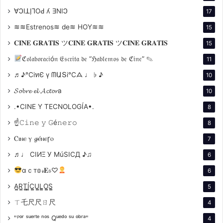
∀ϽIꓕI̗⅂OԀ ʎ ƎNIϽ
17
≋≋Estrenos≋ de≋ HOY≋≋
15
𝐂𝐈𝐍𝐄 𝐆𝐑𝐀𝐓𝐈𝐒 ツ𝐂𝐈𝐍𝐄 𝐆𝐑𝐀𝐓𝐈𝐒 ツ𝐂𝐈𝐍𝐄 𝐆𝐑𝐀𝐓𝐈𝐒
15
ℭ𝔬𝔩𝔞𝔟𝔬𝔯𝔞𝔠𝔦ó𝔫 𝔈𝔰𝔠𝔯𝔦𝔱𝔞 𝔡𝔢 “ℌ𝔞𝔟𝔩𝔢𝔪𝔬𝔰 𝔡𝔢 ℭ𝔦𝔫𝔢” ✎
11
♬♪℃іทЄ ү ᗰԱՏі℃ᗋ ♩ ♭ ♪
10
𝓢𝓸𝓫𝓻𝓮 𝓮𝓵 𝓐𝓬𝓽𝓸𝓻a
10
.•CINE Y TECNOLOGÍA•.
8
☝𝙲𝚒𝚗𝚎 𝚢 𝙶é𝚗𝚎𝚛𝚘
8
Ⲥⲓⲛⲉ ⲩ 𝓰ⲉ́ⲛⲉꞅⲟ
7
Su filmografía incluye títulos como «La canción de
♬♩ CIИΞ У MúSICД ♪♫
6
Brian» (1971), «Rollerball» (1975), » Un puente
αｃт𝕠𝓇𝐄𝔰♡
6
demasiado lejos» (1977), «Ladrón” (1981) y » El
A̳R̳T̳Í̳C̳U̳L̳O̳S̳
jugador» (1974). También fue reconocido por su
5
versatilidad y habilidad para encarnar una amplia
ㄒ乇尺尺ㄖ尺
4
gama de personajes a lo largo de su carrera. Trabajó
"ᴾᵒʳ ˢᵘᵉʳᵗᵉ ⁿᵒˢ Qᵘᵉᵈᵒ ˢᵘ ᵒᵇʳᵃ"
4