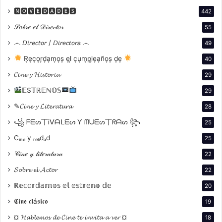
(1990). Tras un retiro temporal, regresó a la pantalla
🅽🅾🆅🅴🅳🅰🅳🅴🆂
442
grande con “Jardines de piedra” (1987) y
𝒮𝑜𝒷𝓇𝑒 𝑒𝓁 𝒟𝒾𝓇𝑒𝒸𝓉𝑜𝓇
55
෴ 𝘋𝘪𝘳𝘦𝘤𝘵𝘰𝘳 / 𝘋𝘪𝘳𝘦𝘤𝘵𝘰𝘳𝘢 ෴
49
R͙e͙c͙o͙r͙d͙a͙m͙o͙s͙ e͙l͙ c͙u͙m͙p͙l͙e͙a͙ño͙s͙ d͙e͙
40
𝓒𝓲𝓷𝓮 𝔂 𝓗𝓲𝓼𝓽𝓸𝓻𝓲𝓪
29
𝔼S𝕋ℝ𝔼ℕ𝕆𝕊
29
✎𝓒𝓲𝓷𝓮 𝔂 𝓛𝓲𝓽𝓮𝓻𝓪𝓽𝓾𝓻𝓪
28
꧁ ᖴᗴᔕ丅Ꭵᐯᗩᒪᗴᔕ Ƴ ᗰᑌᗴᔕ丅ᖇᗩᔕ ꧂
25
continuó con actuaciones memorables en “Dick Tracy”
Cᵢₙₑ y ᵣₑₗᵢdₐd
25
(1990) y “Eraser” (1996) . En la televisión, brilló como
𝒞𝒾𝓃𝑒 𝓎 𝓁𝒾𝓉𝑒𝓇𝒶𝓉𝓊𝓇𝒶
22
Ed Deline en “Las Vegas” (2003-2007) y prestó su voz
𝓢𝓸𝓫𝓻𝓮 𝓮𝓵 𝓐𝓬𝓽𝓸𝓻
22
a videojuegos de “El Padrino” (2006-2007 (2)- 2009).
ℝ𝕖𝕔𝕠𝕣𝕕𝕒𝕞𝕠𝕤 𝕖𝕝 𝕖𝕤𝕥𝕣𝕖𝕟𝕠 𝕕𝕖
20
Su capacidad de para reinventarse y su autenticidad
en cada papel dejaron un legado perdurable en
𝕮𝖎𝖓𝖊 𝖈𝖑á𝖘𝖎𝖈𝖔
19
Hollywood.
¤ 𝓗𝓪𝓫𝓵𝓮𝓶𝓸𝓼 𝓭𝓮 𝓒𝓲𝓷𝓮 𝓽𝓮 𝓲𝓷𝓿𝓲𝓽𝓪 𝓪 𝓿𝓮𝓻 ¤
18