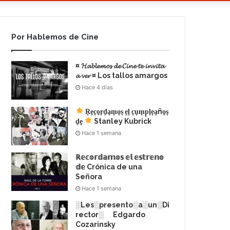
Por Hablemos de Cine
¤ 𝓗𝓪𝓫𝓵𝓮𝓶𝓸𝓼 𝓭𝓮 𝓒𝓲𝓷𝓮 𝓽𝓮 𝓲𝓷𝓿𝓲𝓽𝓪
𝓪 𝓿𝓮𝓻 ¤ Los tallos amargos
Hace 4 días
R͙e͙c͙o͙r͙d͙a͙m͙o͙s͙ e͙l͙ c͙u͙m͙p͙l͙e͙a͙ño͙s͙
d͙e͙
Stanley Kubrick
Hace 1 semana
ℝ𝕖𝕔𝕠𝕣𝕕𝕒𝕞𝕠𝕤 𝕖𝕝 𝕖𝕤𝕥𝕣𝕖𝕟𝕠
𝕕𝕖 Crónica de una
Señora
Hace 1 semana
░Les░presento░a░un░Di
rector░ Edgardo
Cozarinsky