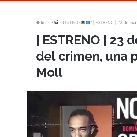
Inicio
/
𝔼S𝕋ℝ𝔼ℕ𝕆𝕊
/
| ESTRENO | 23 de marz
| ESTRENO | 23 d
del crimen, una 
Moll