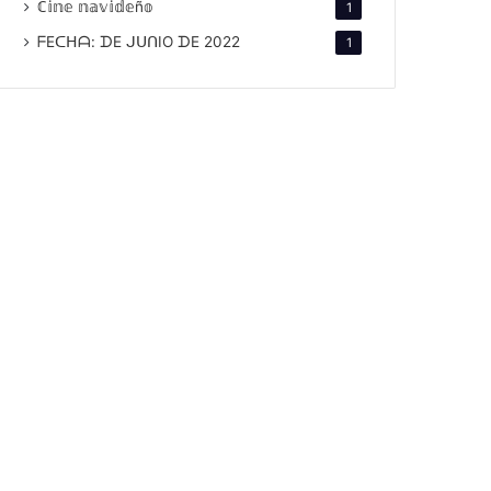
ℂ𝕚𝕟𝕖 𝕟𝕒𝕧𝕚𝕕𝕖ñ𝕠
1
ᖴEᑕᕼᗩ: ᗪE ᒍᑌᑎIO ᗪE 2022
1