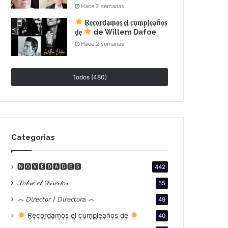
Hace 2 semanas
R͙e͙c͙o͙r͙d͙a͙m͙o͙s͙ e͙l͙ c͙u͙m͙p͙l͙e͙a͙ño͙s͙
d͙e͙
de Willem Dafoe
Hace 2 semanas
Todos (480)
Categorias
🅽🅾🆅🅴🅳🅰🅳🅴🆂
442
𝒮𝑜𝒷𝓇𝑒 𝑒𝓁 𝒟𝒾𝓇𝑒𝒸𝓉𝑜𝓇
55
෴ 𝘋𝘪𝘳𝘦𝘤𝘵𝘰𝘳 / 𝘋𝘪𝘳𝘦𝘤𝘵𝘰𝘳𝘢 ෴
49
R͙e͙c͙o͙r͙d͙a͙m͙o͙s͙ e͙l͙ c͙u͙m͙p͙l͙e͙a͙ño͙s͙ d͙e͙
40