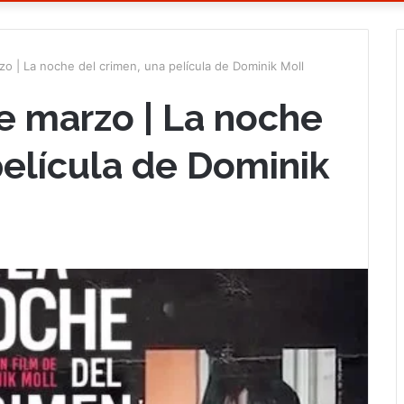
o | La noche del crimen, una película de Dominik Moll
e marzo | La noche
película de Dominik