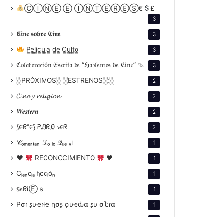
ⒸⒾⓃⒺ Ⓔ ⒾⓃⓉⒺⓇⒺⓈ€
£
3
𝕮𝖎𝖓𝖊 𝖘𝖔𝖇𝖗𝖊 𝕮𝖎𝖓𝖊
3
P̳e̳l̳í̳c̳u̳l̳a̳ d̳e̳ C̳u̳l̳t̳o̳
3
ℭ𝔬𝔩𝔞𝔟𝔬𝔯𝔞𝔠𝔦ó𝔫 𝔈𝔰𝔠𝔯𝔦𝔱𝔞 𝔡𝔢 “ℌ𝔞𝔟𝔩𝔢𝔪𝔬𝔰 𝔡𝔢 ℭ𝔦𝔫𝔢” ✎
3
░PRÓXIMOS░ ░ESTRENOS░:░
2
𝓒𝓲𝓷𝓮 𝔂 𝓻𝓮𝓵𝓲𝓰𝓲𝓸𝓷
2
𝑾𝒆𝒔𝒕𝒆𝒓𝒏
2
⟆∈ᖇ⫯∈⟆ ᕈᎯᖇᎯ 𝓿∈ᖇ
2
𝒞ₒₘₑₙₜₐₙ 𝒟ₒ ₗₒ 𝒬ᵤₑ ᵥi
1
♥
RECONOCIMIENTO
♥
1
Cᵢₑₙcᵢₐ fᵢccᵢóₙ
1
𝕤𝔢ᖇ𝐢Ⓔｓ
1
Pσɾ ʂυҽɾƚҽ ɳσʂ ϙυҽԃα ʂυ σႦɾα
1