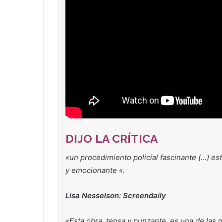
DIJO LA CRÍTICA
«un procedimiento policial fascinante (…) es
y emocionante «.
Lisa Nesselson: Screendaily
«Esta obra, tensa y punzante, es una de las m