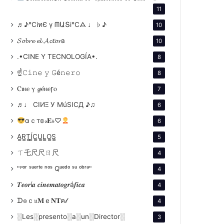
11
♬♪℃іทЄ ү ᗰԱՏі℃ᗋ ♩ ♭ ♪
10
𝓢𝓸𝓫𝓻𝓮 𝓮𝓵 𝓐𝓬𝓽𝓸𝓻a
10
.•CINE Y TECNOLOGÍA•.
8
☝𝙲𝚒𝚗𝚎 𝚢 𝙶é𝚗𝚎𝚛𝚘
8
Ⲥⲓⲛⲉ ⲩ 𝓰ⲉ́ⲛⲉꞅⲟ
7
♬♩ CIИΞ У MúSICД ♪♫
6
αｃт𝕠𝓇𝐄𝔰♡
6
A̳R̳T̳Í̳C̳U̳L̳O̳S̳
5
ㄒ乇尺尺ㄖ尺
4
"ᴾᵒʳ ˢᵘᵉʳᵗᵉ ⁿᵒˢ Qᵘᵉᵈᵒ ˢᵘ ᵒᵇʳᵃ"
4
𝑻𝒆𝒐𝒓í𝒂 𝒄𝒊𝒏𝒆𝒎𝒂𝒕𝒐𝒈𝒓á𝒇𝒊𝒄𝒂
4
ᗪ๏ｃ𝔲𝐌ｅ𝐍𝐓ค𝓁
4
░Les░presento░a░un░Director░
3