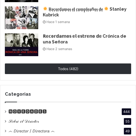
Sábado 8/4 y Domingo 9/4 a las 17hs
R͙e͙c͙o͙r͙d͙a͙m͙o͙s͙ e͙l͙ c͙u͙m͙p͙l͙e͙a͙ño͙s͙ d͙e͙
Stanley
Jueves 13/4 y Domingo 16/4 a las 19hs
Kubrick
Hace 1 semana
DATOS DEL ESTRENO
ℝ𝕖𝕔𝕠𝕣𝕕𝕒𝕞𝕠𝕤 𝕖𝕝 𝕖𝕤𝕥𝕣𝕖𝕟𝕠 𝕕𝕖 Crónica de
Entrecerros
,
de Leonardo Cauteruccio
(Argentina,
una Señora
Hace 2 semanas
2022)
Duración 68 minutos | ATP
Distribución Kinoglaz Distribución
Todos (482)
Categorias
SINOPSIS
🅽🅾🆅🅴🅳🅰🅳🅴🆂
444
Entrecerros
explora
𝒮𝑜𝒷𝓇𝑒 𝑒𝓁 𝒟𝒾𝓇𝑒𝒸𝓉𝑜𝓇
55
෴ 𝘋𝘪𝘳𝘦𝘤𝘵𝘰𝘳 / 𝘋𝘪𝘳𝘦𝘤𝘵𝘰𝘳𝘢 ෴
49