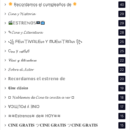
la relación entre la
R͙e͙c͙o͙r͙d͙a͙m͙o͙s͙ e͙l͙ c͙u͙m͙p͙l͙e͙a͙ño͙s͙ d͙e͙
40
𝓒𝓲𝓷𝓮 𝔂 𝓗𝓲𝓼𝓽𝓸𝓻𝓲𝓪
29
vocación y el
𝔼S𝕋ℝ𝔼ℕ𝕆𝕊
29
desarraigo a través
✎𝓒𝓲𝓷𝓮 𝔂 𝓛𝓲𝓽𝓮𝓻𝓪𝓽𝓾𝓻𝓪
28
꧁ ᖴᗴᔕ丅Ꭵᐯᗩᒪᗴᔕ Ƴ ᗰᑌᗴᔕ丅ᖇᗩᔕ ꧂
25
de las historias de
Cᵢₙₑ y ᵣₑₗᵢdₐd
25
𝒞𝒾𝓃𝑒 𝓎 𝓁𝒾𝓉𝑒𝓇𝒶𝓉𝓊𝓇𝒶
22
Rubén y Mirta, dos
𝓢𝓸𝓫𝓻𝓮 𝓮𝓵 𝓐𝓬𝓽𝓸𝓻
22
integrantes
ℝ𝕖𝕔𝕠𝕣𝕕𝕒𝕞𝕠𝕤 𝕖𝕝 𝕖𝕤𝕥𝕣𝕖𝕟𝕠 𝕕𝕖
20
𝕮𝖎𝖓𝖊 𝖈𝖑á𝖘𝖎𝖈𝖔
19
de la comunidad
¤ 𝓗𝓪𝓫𝓵𝓮𝓶𝓸𝓼 𝓭𝓮 𝓒𝓲𝓷𝓮 𝓽𝓮 𝓲𝓷𝓿𝓲𝓽𝓪 𝓪 𝓿𝓮𝓻 ¤
18
∀ϽIꓕI̗⅂OԀ ʎ ƎNIϽ
Diaguita Calchaquí
17
≋≋Estrenos≋ de≋ HOY≋≋
15
de Amaicha del
𝐂𝐈𝐍𝐄 𝐆𝐑𝐀𝐓𝐈𝐒 ツ𝐂𝐈𝐍𝐄 𝐆𝐑𝐀𝐓𝐈𝐒 ツ𝐂𝐈𝐍𝐄 𝐆𝐑𝐀𝐓𝐈𝐒
15