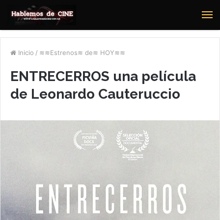
M
Inicio
/
≋≋Estrenos≋ de≋ HOY≋≋
ENTRECERROS una película
de Leonardo Cauteruccio