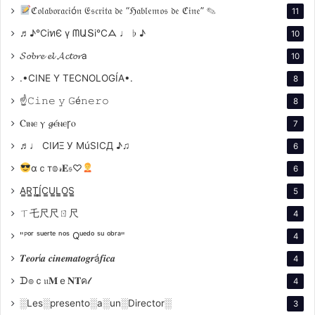
ℭ𝔬𝔩𝔞𝔟𝔬𝔯𝔞𝔠𝔦ó𝔫 𝔈𝔰𝔠𝔯𝔦𝔱𝔞 𝔡𝔢 “ℌ𝔞𝔟𝔩𝔢𝔪𝔬𝔰 𝔡𝔢 ℭ𝔦𝔫𝔢” ✎
11
Valle, Tucumán,
♬♪℃іทЄ ү ᗰԱՏі℃ᗋ ♩ ♭ ♪
10
𝓢𝓸𝓫𝓻𝓮 𝓮𝓵 𝓐𝓬𝓽𝓸𝓻a
Argentina.
10
.•CINE Y TECNOLOGÍA•.
8
☝𝙲𝚒𝚗𝚎 𝚢 𝙶é𝚗𝚎𝚛𝚘
8
Tráiler
Ⲥⲓⲛⲉ ⲩ 𝓰ⲉ́ⲛⲉꞅⲟ
7
♬♩ CIИΞ У MúSICД ♪♫
6
αｃт𝕠𝓇𝐄𝔰♡
6
A̳R̳T̳Í̳C̳U̳L̳O̳S̳
5
ㄒ乇尺尺ㄖ尺
4
"ᴾᵒʳ ˢᵘᵉʳᵗᵉ ⁿᵒˢ Qᵘᵉᵈᵒ ˢᵘ ᵒᵇʳᵃ"
4
𝑻𝒆𝒐𝒓í𝒂 𝒄𝒊𝒏𝒆𝒎𝒂𝒕𝒐𝒈𝒓á𝒇𝒊𝒄𝒂
4
ᗪ๏ｃ𝔲𝐌ｅ𝐍𝐓ค𝓁
4
░Les░presento░a░un░Director░
3