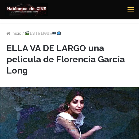
M
Inicio
/
𝔼S𝕋ℝ𝔼ℕ𝕆𝕊
ELLA VA DE LARGO una
película de Florencia García
Long