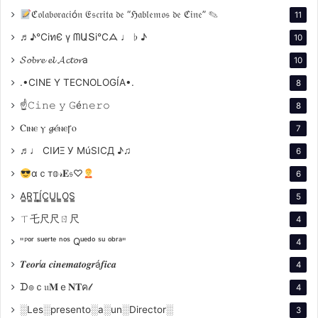
punto de inflexión
ℭ𝔬𝔩𝔞𝔟𝔬𝔯𝔞𝔠𝔦ó𝔫 𝔈𝔰𝔠𝔯𝔦𝔱𝔞 𝔡𝔢 “ℌ𝔞𝔟𝔩𝔢𝔪𝔬𝔰 𝔡𝔢 ℭ𝔦𝔫𝔢” ✎
11
en la historia de
♬♪℃іทЄ ү ᗰԱՏі℃ᗋ ♩ ♭ ♪
10
𝓢𝓸𝓫𝓻𝓮 𝓮𝓵 𝓐𝓬𝓽𝓸𝓻a
10
una familia y una
.•CINE Y TECNOLOGÍA•.
8
☝𝙲𝚒𝚗𝚎 𝚢 𝙶é𝚗𝚎𝚛𝚘
8
comunidad. Una
Ⲥⲓⲛⲉ ⲩ 𝓰ⲉ́ⲛⲉꞅⲟ
7
serie de retratos
♬♩ CIИΞ У MúSICД ♪♫
6
αｃт𝕠𝓇𝐄𝔰♡
6
íntimos de mujeres
A̳R̳T̳Í̳C̳U̳L̳O̳S̳
5
ㄒ乇尺尺ㄖ尺
4
que dialogan sobre
"ᴾᵒʳ ˢᵘᵉʳᵗᵉ ⁿᵒˢ Qᵘᵉᵈᵒ ˢᵘ ᵒᵇʳᵃ"
4
la transmisión, la
𝑻𝒆𝒐𝒓í𝒂 𝒄𝒊𝒏𝒆𝒎𝒂𝒕𝒐𝒈𝒓á𝒇𝒊𝒄𝒂
4
ᗪ๏ｃ𝔲𝐌ｅ𝐍𝐓ค𝓁
4
pertenencia y la
░Les░presento░a░un░Director░
3