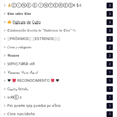
ⒸⒾⓃⒺ Ⓔ ⒾⓃⓉⒺⓇⒺⓈ€
£
3
ruptura.
𝕮𝖎𝖓𝖊 𝖘𝖔𝖇𝖗𝖊 𝕮𝖎𝖓𝖊
3
P̳e̳l̳í̳c̳u̳l̳a̳ d̳e̳ C̳u̳l̳t̳o̳
3
Vea el tráiler
ℭ𝔬𝔩𝔞𝔟𝔬𝔯𝔞𝔠𝔦ó𝔫 𝔈𝔰𝔠𝔯𝔦𝔱𝔞 𝔡𝔢 “ℌ𝔞𝔟𝔩𝔢𝔪𝔬𝔰 𝔡𝔢 ℭ𝔦𝔫𝔢” ✎
3
░PRÓXIMOS░ ░ESTRENOS░:░
2
𝓒𝓲𝓷𝓮 𝔂 𝓻𝓮𝓵𝓲𝓰𝓲𝓸𝓷
2
𝑾𝒆𝒔𝒕𝒆𝒓𝒏
2
⟆∈ᖇ⫯∈⟆ ᕈᎯᖇᎯ 𝓿∈ᖇ
2
𝒞ₒₘₑₙₜₐₙ 𝒟ₒ ₗₒ 𝒬ᵤₑ ᵥi
1
♥
RECONOCIMIENTO
♥
1
Cᵢₑₙcᵢₐ fᵢccᵢóₙ
1
𝕤𝔢ᖇ𝐢Ⓔｓ
1
Pσɾ ʂυҽɾƚҽ ɳσʂ ϙυҽԃα ʂυ σႦɾα
1
ℂ𝕚𝕟𝕖 𝕟𝕒𝕧𝕚𝕕𝕖ñ𝕠
1