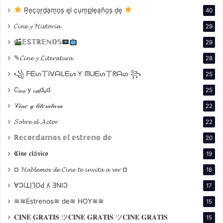
R͙e͙c͙o͙r͙d͙a͙m͙o͙s͙ e͙l͙ c͙u͙m͙p͙l͙e͙a͙ño͙s͙ d͙e͙
40
𝓒𝓲𝓷𝓮 𝔂 𝓗𝓲𝓼𝓽𝓸𝓻𝓲𝓪
29
𝔼S𝕋ℝ𝔼ℕ𝕆𝕊
29
✎𝓒𝓲𝓷𝓮 𝔂 𝓛𝓲𝓽𝓮𝓻𝓪𝓽𝓾𝓻𝓪
28
SINOPSIS
꧁ ᖴᗴᔕ丅Ꭵᐯᗩᒪᗴᔕ Ƴ ᗰᑌᗴᔕ丅ᖇᗩᔕ ꧂
25
Hace veinte años
Cᵢₙₑ y ᵣₑₗᵢdₐd
25
𝒞𝒾𝓃𝑒 𝓎 𝓁𝒾𝓉𝑒𝓇𝒶𝓉𝓊𝓇𝒶
22
Karina se convirtió
𝓢𝓸𝓫𝓻𝓮 𝓮𝓵 𝓐𝓬𝓽𝓸𝓻
22
ℝ𝕖𝕔𝕠𝕣𝕕𝕒𝕞𝕠𝕤 𝕖𝕝 𝕖𝕤𝕥𝕣𝕖𝕟𝕠 𝕕𝕖
20
en la primera
𝕮𝖎𝖓𝖊 𝖈𝖑á𝖘𝖎𝖈𝖔
19
abogada gitana de
¤ 𝓗𝓪𝓫𝓵𝓮𝓶𝓸𝓼 𝓭𝓮 𝓒𝓲𝓷𝓮 𝓽𝓮 𝓲𝓷𝓿𝓲𝓽𝓪 𝓪 𝓿𝓮𝓻 ¤
18
∀ϽIꓕI̗⅂OԀ ʎ ƎNIϽ
17
Argentina. Un
≋≋Estrenos≋ de≋ HOY≋≋
15
𝐂𝐈𝐍𝐄 𝐆𝐑𝐀𝐓𝐈𝐒 ツ𝐂𝐈𝐍𝐄 𝐆𝐑𝐀𝐓𝐈𝐒 ツ𝐂𝐈𝐍𝐄 𝐆𝐑𝐀𝐓𝐈𝐒
15