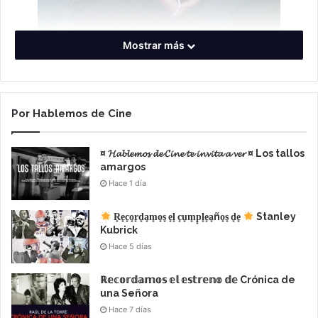
Mostrar más
Por Hablemos de Cine
¤ 𝓗𝓪𝓫𝓵𝓮𝓶𝓸𝓼 𝓭𝓮 𝓒𝓲𝓷𝓮 𝓽𝓮 𝓲𝓷𝓿𝓲𝓽𝓪 𝓪 𝓿𝓮𝓻 ¤ Los tallos
amargos
Hace 1 día
R͙e͙c͙o͙r͙d͙a͙m͙o͙s͙ e͙l͙ c͙u͙m͙p͙l͙e͙a͙ño͙s͙ d͙e͙
Stanley
Kubrick
Hace 5 días
ESTRENO : 16 DE MARZO
ℝ𝕖𝕔𝕠𝕣𝕕𝕒𝕞𝕠𝕤 𝕖𝕝 𝕖𝕤𝕥𝕣𝕖𝕟𝕠 𝕕𝕖 Crónica de
Cine Gaumont – Avenida Rivadavia 1635
una Señora
Hace 7 días
Del Jueves 16 al Miércoles 22 de marzo