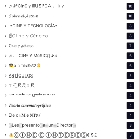
lugar «donde la miseria, la depravación y el horror alcanzan una
♬♪℃іทЄ ү ᗰԱՏі℃ᗋ ♩ ♭ ♪
profundidad que uno no podría haber imaginado de antemano, y
10
luego apenas puede comprender». El juicio es una película de la
que depende el poder de imaginar y de comprender.
𝓢𝓸𝓫𝓻𝓮 𝓮𝓵 𝓐𝓬𝓽𝓸𝓻a
10
FECHAS DE ESTRENO INTERNACIONAL
.•CINE Y TECNOLOGÍA•.
8
Estreno Mundial: Febrero 2023 – Berlinale
Estreno en USA: Febrero 2023 – MoMA’s Festival
☝𝙲𝚒𝚗𝚎 𝚢 𝙶é𝚗𝚎𝚛𝚘
8
Internacional
de Cine y Medios de No Ficción
Ⲥⲓⲛⲉ ⲩ 𝓰ⲉ́ⲛⲉꞅⲟ
7
Estreno en Noruega: Marzo 2023 – Human International
Documentary Film Festival
♬♩ CIИΞ У MúSICД ♪♫
6
Estreno en Francia: Marzo 2023 – Cinéma du réel
Estreno en Argentina: Abril 2023
αｃт𝕠𝓇𝐄𝔰♡
6
Ulises de la
Orden
A̳R̳T̳Í̳C̳U̳L̳O̳S̳
5
ㄒ乇尺尺ㄖ尺
4
en Berlín
"ᴾᵒʳ ˢᵘᵉʳᵗᵉ ⁿᵒˢ Qᵘᵉᵈᵒ ˢᵘ ᵒᵇʳᵃ"
4
𝑻𝒆𝒐𝒓í𝒂 𝒄𝒊𝒏𝒆𝒎𝒂𝒕𝒐𝒈𝒓á𝒇𝒊𝒄𝒂
4
Nos dice: Que la premiere mundial de “El
ᗪ๏ｃ𝔲𝐌ｅ𝐍𝐓ค𝓁
4
juicio” haya sido en Berlín es un evento que
no voy a olvidar nunca. A cada paso me
░Les░presento░a░un░Director░
3
encontré con la Historia
ⒸⒾⓃⒺ Ⓔ ⒾⓃⓉⒺⓇⒺⓈ€
£
3