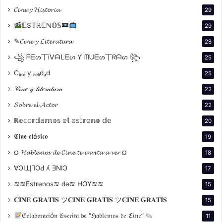
1985 es un año importante en la historia reciente de Argentina. En
𝓒𝓲𝓷𝓮 𝔂 𝓗𝓲𝓼𝓽𝓸𝓻𝓲𝓪
29
abril de ese año, nueve altos representantes de la dictadura militar
(1976 a 1983) fueron juzgados por cargos que incluyen detención
𝔼S𝕋ℝ𝔼ℕ𝕆𝕊
ilegal, tortura y asesinato. Los veredictos se anunciaron en
29
diciembre.
✎𝓒𝓲𝓷𝓮 𝔂 𝓛𝓲𝓽𝓮𝓻𝓪𝓽𝓾𝓻𝓪
28
꧁ ᖴᗴᔕ丅Ꭵᐯᗩᒪᗴᔕ Ƴ ᗰᑌᗴᔕ丅ᖇᗩᔕ ꧂
25
Cᵢₙₑ y ᵣₑₗᵢdₐd
25
𝒞𝒾𝓃𝑒 𝓎 𝓁𝒾𝓉𝑒𝓇𝒶𝓉𝓊𝓇𝒶
22
𝓢𝓸𝓫𝓻𝓮 𝓮𝓵 𝓐𝓬𝓽𝓸𝓻
22
ℝ𝕖𝕔𝕠𝕣𝕕𝕒𝕞𝕠𝕤 𝕖𝕝 𝕖𝕤𝕥𝕣𝕖𝕟𝕠 𝕕𝕖
20
𝕮𝖎𝖓𝖊 𝖈𝖑á𝖘𝖎𝖈𝖔
19
Mientras que Santiago Mitre creó un largometraje ( Argentina 1985 )
a partir del juicio, Ulises de la Orden se apega al material original y
¤ 𝓗𝓪𝓫𝓵𝓮𝓶𝓸𝓼 𝓭𝓮 𝓒𝓲𝓷𝓮 𝓽𝓮 𝓲𝓷𝓿𝓲𝓽𝓪 𝓪 𝓿𝓮𝓻 ¤
18
elabora un documental de casi tres horas de duración: El juicio.– a
partir de imágenes de video de la sala del tribunal. Después de ver
∀ϽIꓕI̗⅂OԀ ʎ ƎNIϽ
17
más de 500 horas de material, el director lo condensó y estructuró
en este ingenioso montaje en espiral. Cuantos más testigos permite
≋≋Estrenos≋ de≋ HOY≋≋
15
que la película exprese su opinión, más irrefutable se vuelve que los
hombres en el banquillo son responsables de actos para los que el
𝐂𝐈𝐍𝐄 𝐆𝐑𝐀𝐓𝐈𝐒 ツ𝐂𝐈𝐍𝐄 𝐆𝐑𝐀𝐓𝐈𝐒 ツ𝐂𝐈𝐍𝐄 𝐆𝐑𝐀𝐓𝐈𝐒
15
término “terror de Estado” es demasiado suave,
independientemente de lo inexpugnables que se consideren. Al
ℭ𝔬𝔩𝔞𝔟𝔬𝔯𝔞𝔠𝔦ó𝔫 𝔈𝔰𝔠𝔯𝔦𝔱𝔞 𝔡𝔢 “ℌ𝔞𝔟𝔩𝔢𝔪𝔬𝔰 𝔡𝔢 ℭ𝔦𝔫𝔢” ✎
11
final, el fiscal Julio Strassera llama al juicio un «descenso» – a un