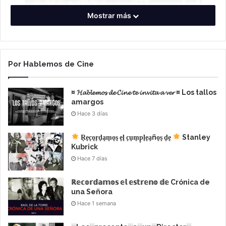
Mostrar más
Por Hablemos de Cine
¤ 𝓗𝓪𝓫𝓵𝓮𝓶𝓸𝓼 𝓭𝓮 𝓒𝓲𝓷𝓮 𝓽𝓮 𝓲𝓷𝓿𝓲𝓽𝓪 𝓪 𝓿𝓮𝓻 ¤ Los tallos
amargos
Hace 3 días
R͙e͙c͙o͙r͙d͙a͙m͙o͙s͙ e͙l͙ c͙u͙m͙p͙l͙e͙a͙ño͙s͙ d͙e͙
Stanley
Kubrick
Hace 7 días
– Estreno mundial-
ℝ𝕖𝕔𝕠𝕣𝕕𝕒𝕞𝕠𝕤 𝕖𝕝 𝕖𝕤𝕥𝕣𝕖𝕟𝕠 𝕕𝕖 Crónica de
una Señora
Hace 1 semana