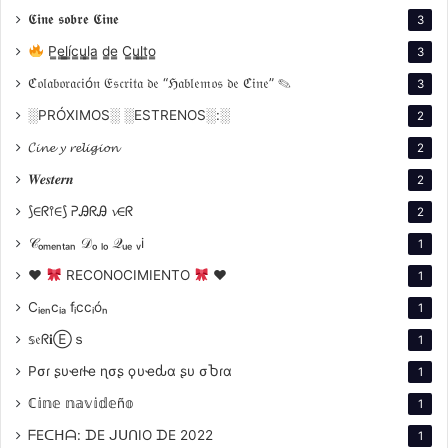
𝕮𝖎𝖓𝖊 𝖘𝖔𝖇𝖗𝖊 𝕮𝖎𝖓𝖊
3
P̳e̳l̳í̳c̳u̳l̳a̳ d̳e̳ C̳u̳l̳t̳o̳
3
ℭ𝔬𝔩𝔞𝔟𝔬𝔯𝔞𝔠𝔦ó𝔫 𝔈𝔰𝔠𝔯𝔦𝔱𝔞 𝔡𝔢 “ℌ𝔞𝔟𝔩𝔢𝔪𝔬𝔰 𝔡𝔢 ℭ𝔦𝔫𝔢” ✎
3
░PRÓXIMOS░ ░ESTRENOS░:░
2
𝓒𝓲𝓷𝓮 𝔂 𝓻𝓮𝓵𝓲𝓰𝓲𝓸𝓷
2
𝑾𝒆𝒔𝒕𝒆𝒓𝒏
2
⟆∈ᖇ⫯∈⟆ ᕈᎯᖇᎯ 𝓿∈ᖇ
2
𝒞ₒₘₑₙₜₐₙ 𝒟ₒ ₗₒ 𝒬ᵤₑ ᵥi
1
♥
RECONOCIMIENTO
♥
1
Cᵢₑₙcᵢₐ fᵢccᵢóₙ
1
𝕤𝔢ᖇ𝐢Ⓔｓ
1
Pσɾ ʂυҽɾƚҽ ɳσʂ ϙυҽԃα ʂυ σႦɾα
1
ℂ𝕚𝕟𝕖 𝕟𝕒𝕧𝕚𝕕𝕖ñ𝕠
1
ᖴEᑕᕼᗩ: ᗪE ᒍᑌᑎIO ᗪE 2022
1