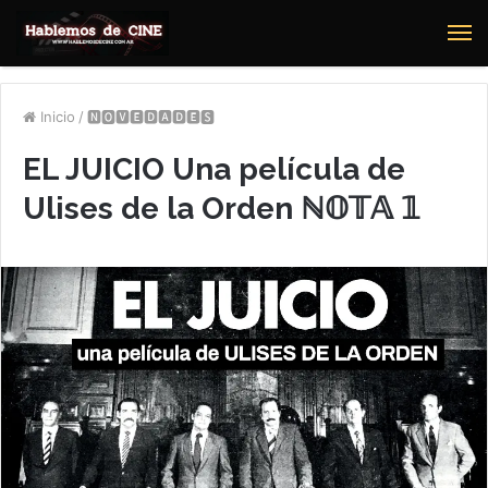
M
Inicio
/
🅽🅾🆅🅴🅳🅰🅳🅴🆂
EL JUICIO Una película de
Ulises de la Orden ℕ𝕆𝕋𝔸 𝟙