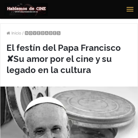
M
Inicio
/
🅽🅾🆅🅴🅳🅰🅳🅴🆂
El festín del Papa Francisco
✘Su amor por el cine y su
legado en la cultura