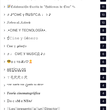
ℭ𝔬𝔩𝔞𝔟𝔬𝔯𝔞𝔠𝔦ó𝔫 𝔈𝔰𝔠𝔯𝔦𝔱𝔞 𝔡𝔢 “ℌ𝔞𝔟𝔩𝔢𝔪𝔬𝔰 𝔡𝔢 ℭ𝔦𝔫𝔢” ✎
11
♬♪℃іทЄ ү ᗰԱՏі℃ᗋ ♩ ♭ ♪
10
𝓢𝓸𝓫𝓻𝓮 𝓮𝓵 𝓐𝓬𝓽𝓸𝓻a
10
.•CINE Y TECNOLOGÍA•.
8
☝𝙲𝚒𝚗𝚎 𝚢 𝙶é𝚗𝚎𝚛𝚘
8
Ⲥⲓⲛⲉ ⲩ 𝓰ⲉ́ⲛⲉꞅⲟ
7
Sin embargo, hubo una película que ocupó un
♬♩ CIИΞ У MúSICД ♪♫
lugar especial en su corazón:
El festín de
6
Babette
(1987) de
αｃт𝕠𝓇𝐄𝔰♡
6
A̳R̳T̳Í̳C̳U̳L̳O̳S̳
5
ㄒ乇尺尺ㄖ尺
4
"ᴾᵒʳ ˢᵘᵉʳᵗᵉ ⁿᵒˢ Qᵘᵉᵈᵒ ˢᵘ ᵒᵇʳᵃ"
4
𝑻𝒆𝒐𝒓í𝒂 𝒄𝒊𝒏𝒆𝒎𝒂𝒕𝒐𝒈𝒓á𝒇𝒊𝒄𝒂
4
ᗪ๏ｃ𝔲𝐌ｅ𝐍𝐓ค𝓁
4
░Les░presento░a░un░Director░
3