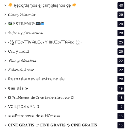
R͙e͙c͙o͙r͙d͙a͙m͙o͙s͙ e͙l͙ c͙u͙m͙p͙l͙e͙a͙ño͙s͙ d͙e͙
40
𝓒𝓲𝓷𝓮 𝔂 𝓗𝓲𝓼𝓽𝓸𝓻𝓲𝓪
29
𝔼S𝕋ℝ𝔼ℕ𝕆𝕊
29
✎𝓒𝓲𝓷𝓮 𝔂 𝓛𝓲𝓽𝓮𝓻𝓪𝓽𝓾𝓻𝓪
28
꧁ ᖴᗴᔕ丅Ꭵᐯᗩᒪᗴᔕ Ƴ ᗰᑌᗴᔕ丅ᖇᗩᔕ ꧂
25
lanzamiento del Festival Internacional de Cine y
Cᵢₙₑ y ᵣₑₗᵢdₐd
Democracia, en el que participaron autoridades
25
nacionales y representantes del sector audiovisual. El
𝒞𝒾𝓃𝑒 𝓎 𝓁𝒾𝓉𝑒𝓇𝒶𝓉𝓊𝓇𝒶
22
evento tuvo lugar en el Auditorio Manuel Belgrano de
𝓢𝓸𝓫𝓻𝓮 𝓮𝓵 𝓐𝓬𝓽𝓸𝓻
22
la sede de la Cancillería, donde el ministro de Cultura,
ℝ𝕖𝕔𝕠𝕣𝕕𝕒𝕞𝕠𝕤 𝕖𝕝 𝕖𝕤𝕥𝕣𝕖𝕟𝕠 𝕕𝕖
20
Tristán Bauer, destacó el valor simbólico y político de
𝕮𝖎𝖓𝖊 𝖈𝖑á𝖘𝖎𝖈𝖔
19
este encuentro cinematográfico. «Quiero felicitar a
todos los que hacen posible este festival, a sus
¤ 𝓗𝓪𝓫𝓵𝓮𝓶𝓸𝓼 𝓭𝓮 𝓒𝓲𝓷𝓮 𝓽𝓮 𝓲𝓷𝓿𝓲𝓽𝓪 𝓪 𝓿𝓮𝓻 ¤
18
trabajadores y trabajadoras; nos parece muy hermoso
∀ϽIꓕI̗⅂OԀ ʎ ƎNIϽ
17
Cine y Democracia en estos cuarenta años. Y que sea
≋≋Estrenos≋ de≋ HOY≋≋
15
el festival y el cine también es un llamado de atención,
𝐂𝐈𝐍𝐄 𝐆𝐑𝐀𝐓𝐈𝐒 ツ𝐂𝐈𝐍𝐄 𝐆𝐑𝐀𝐓𝐈𝐒 ツ𝐂𝐈𝐍𝐄 𝐆𝐑𝐀𝐓𝐈𝐒
15
porque fue complejo y terrible aquel tiempo de la