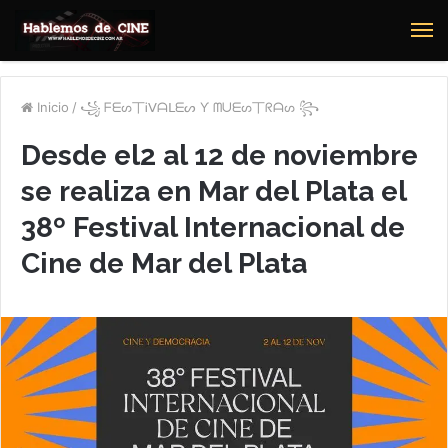
M
Inicio
/
꧁ ᖴᗴᔕ丅Ꭵᐯᗩᒪᗴᔕ Ƴ ᗰᑌᗴᔕ丅ᖇᗩᔕ ꧂
Desde el2 al 12 de noviembre
se realiza en Mar del Plata el
38º Festival Internacional de
Cine de Mar del Plata