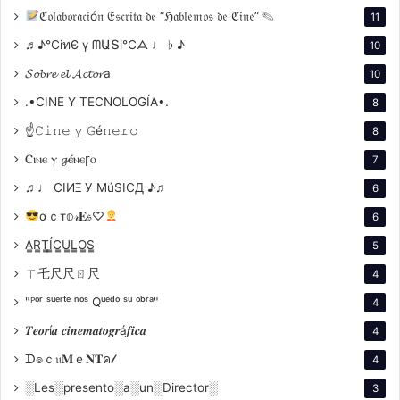
dictadura. Siempre recordamos a Raymundo Gleyzer,
ℭ𝔬𝔩𝔞𝔟𝔬𝔯𝔞𝔠𝔦ó𝔫 𝔈𝔰𝔠𝔯𝔦𝔱𝔞 𝔡𝔢 “ℌ𝔞𝔟𝔩𝔢𝔪𝔬𝔰 𝔡𝔢 ℭ𝔦𝔫𝔢” ✎
11
a Pino Solanas y a todos los cineastas que fueron
♬♪℃іทЄ ү ᗰԱՏі℃ᗋ ♩ ♭ ♪
10
llevados al exilio, la tortura y la desaparición»,
𝓢𝓸𝓫𝓻𝓮 𝓮𝓵 𝓐𝓬𝓽𝓸𝓻a
10
expresó Bauer.
.•CINE Y TECNOLOGÍA•.
8
Mientras que el presidente del INCAA, Nicolás Batlle,
☝𝙲𝚒𝚗𝚎 𝚢 𝙶é𝚗𝚎𝚛𝚘
8
expresó su satisfacción por el desempeño del cine
Ⲥⲓⲛⲉ ⲩ 𝓰ⲉ́ⲛⲉꞅⲟ
7
♬♩ CIИΞ У MúSICД ♪♫
6
αｃт𝕠𝓇𝐄𝔰♡
6
A̳R̳T̳Í̳C̳U̳L̳O̳S̳
5
ㄒ乇尺尺ㄖ尺
4
"ᴾᵒʳ ˢᵘᵉʳᵗᵉ ⁿᵒˢ Qᵘᵉᵈᵒ ˢᵘ ᵒᵇʳᵃ"
4
𝑻𝒆𝒐𝒓í𝒂 𝒄𝒊𝒏𝒆𝒎𝒂𝒕𝒐𝒈𝒓á𝒇𝒊𝒄𝒂
4
ᗪ๏ｃ𝔲𝐌ｅ𝐍𝐓ค𝓁
4
░Les░presento░a░un░Director░
3