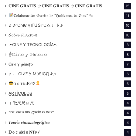
𝐂𝐈𝐍𝐄 𝐆𝐑𝐀𝐓𝐈𝐒 ツ𝐂𝐈𝐍𝐄 𝐆𝐑𝐀𝐓𝐈𝐒 ツ𝐂𝐈𝐍𝐄 𝐆𝐑𝐀𝐓𝐈𝐒
humana en su obra «El yo y el ello», donde describe la
15
existencia de dos fuerzas opuestas en la mente: el
ℭ𝔬𝔩𝔞𝔟𝔬𝔯𝔞𝔠𝔦ó𝔫 𝔈𝔰𝔠𝔯𝔦𝔱𝔞 𝔡𝔢 “ℌ𝔞𝔟𝔩𝔢𝔪𝔬𝔰 𝔡𝔢 ℭ𝔦𝔫𝔢” ✎
11
ego, que representa la conciencia y la moralidad, y el
♬♪℃іทЄ ү ᗰԱՏі℃ᗋ ♩ ♭ ♪
10
ello, que representa los impulsos instintivos y la
𝓢𝓸𝓫𝓻𝓮 𝓮𝓵 𝓐𝓬𝓽𝓸𝓻a
10
búsqueda del placer.
.•CINE Y TECNOLOGÍA•.
8
Es interesante cómo el cine ha tomado estas novelas
☝𝙲𝚒𝚗𝚎 𝚢 𝙶é𝚗𝚎𝚛𝚘
8
y la ha mostrado en diferentes géneros, así como su
Ⲥⲓⲛⲉ ⲩ 𝓰ⲉ́ⲛⲉꞅⲟ
7
presencia en juegos, cómics, temas musicales, etc..
♬♩ CIИΞ У MúSICД ♪♫
6
Respecto al cine lo veremos em una nota aparte.
αｃт𝕠𝓇𝐄𝔰♡
6
Fue un escritor y viajero escocés que exploró el
A̳R̳T̳Í̳C̳U̳L̳O̳S̳
5
mundo en busca de aventuras y salud. Sus obras
ㄒ乇尺尺ㄖ尺
4
literarias reflejan su fascinación por los lugares
"ᴾᵒʳ ˢᵘᵉʳᵗᵉ ⁿᵒˢ Qᵘᵉᵈᵒ ˢᵘ ᵒᵇʳᵃ"
4
exóticos y las culturas diversas. Estudió derecho en la
𝑻𝒆𝒐𝒓í𝒂 𝒄𝒊𝒏𝒆𝒎𝒂𝒕𝒐𝒈𝒓á𝒇𝒊𝒄𝒂
4
Universidad de Edimburgo, pero nunca ejerció la
profesión. En cambio, se dedicó a escribir ensayos,
ᗪ๏ｃ𝔲𝐌ｅ𝐍𝐓ค𝓁
4