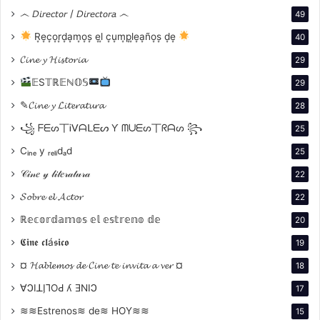
Su obra “El extraño caso del Dr. Jekyll y Mr. Hyde”,
෴ 𝘋𝘪𝘳𝘦𝘤𝘵𝘰𝘳 / 𝘋𝘪𝘳𝘦𝘤𝘵𝘰𝘳𝘢 ෴
49
que se publicó en 1886. En esta novela, el
R͙e͙c͙o͙r͙d͙a͙m͙o͙s͙ e͙l͙ c͙u͙m͙p͙l͙e͙a͙ño͙s͙ d͙e͙
40
𝓒𝓲𝓷𝓮 𝔂 𝓗𝓲𝓼𝓽𝓸𝓻𝓲𝓪
29
protagonista es un ser que reúne en sí mismo tanto el
𝔼S𝕋ℝ𝔼ℕ𝕆𝕊
29
bien como el mal, y que finalmente es dominado por el
✎𝓒𝓲𝓷𝓮 𝔂 𝓛𝓲𝓽𝓮𝓻𝓪𝓽𝓾𝓻𝓪
28
mal encarnado por Mr. Hyde debido a su propia
꧁ ᖴᗴᔕ丅Ꭵᐯᗩᒪᗴᔕ Ƴ ᗰᑌᗴᔕ丅ᖇᗩᔕ ꧂
25
debilidad moral. Este tema fue desarrollado más tarde
por Sigmund Freud.
Cᵢₙₑ y ᵣₑₗᵢdₐd
25
𝒞𝒾𝓃𝑒 𝓎 𝓁𝒾𝓉𝑒𝓇𝒶𝓉𝓊𝓇𝒶
22
Sigmund Freud y «El extraño caso del Dr. Jekyll y Mr.
𝓢𝓸𝓫𝓻𝓮 𝓮𝓵 𝓐𝓬𝓽𝓸𝓻
22
Hyde» están relacionados en el sentido de que la obra
ℝ𝕖𝕔𝕠𝕣𝕕𝕒𝕞𝕠𝕤 𝕖𝕝 𝕖𝕤𝕥𝕣𝕖𝕟𝕠 𝕕𝕖
20
de Robert Louis Stevenson puede ser interpretada a
través de la teoría psicoanalítica de Freud.
𝕮𝖎𝖓𝖊 𝖈𝖑á𝖘𝖎𝖈𝖔
19
Específicamente, se ha sugerido que la historia de
¤ 𝓗𝓪𝓫𝓵𝓮𝓶𝓸𝓼 𝓭𝓮 𝓒𝓲𝓷𝓮 𝓽𝓮 𝓲𝓷𝓿𝓲𝓽𝓪 𝓪 𝓿𝓮𝓻 ¤
18
Jekyll y Hyde representa el conflicto interno entre los
∀ϽIꓕI̗⅂OԀ ʎ ƎNIϽ
17
impulsos innatos y la moralidad en la mente humana.
≋≋Estrenos≋ de≋ HOY≋≋
15
Freud también abordó la dualidad de la naturaleza