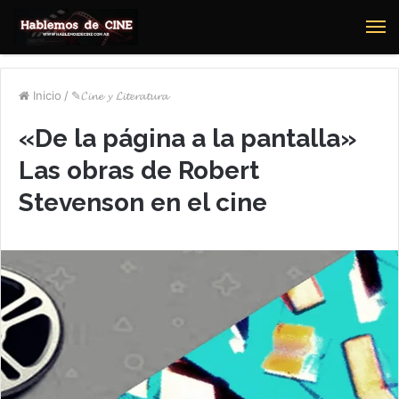
M
Inicio
/
✎𝓒𝓲𝓷𝓮 𝔂 𝓛𝓲𝓽𝓮𝓻𝓪𝓽𝓾𝓻𝓪
«De la página a la pantalla»
Las obras de Robert
Stevenson en el cine