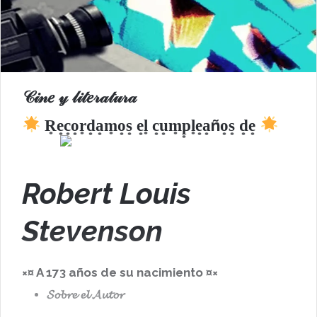
𝒞𝒾𝓃𝑒 𝓎 𝓁𝒾𝓉𝑒𝓇𝒶𝓉𝓊𝓇𝒶
R͙e͙c͙o͙r͙d͙a͙m͙o͙s͙ e͙l͙ c͙u͙m͙p͙l͙e͙a͙ño͙s͙ d͙e͙
Robert Louis
Stevenson
×¤ A 173 años de su nacimiento ¤×
𝓢𝓸𝓫𝓻𝓮 𝓮𝓵 𝓐𝓾𝓽𝓸𝓻