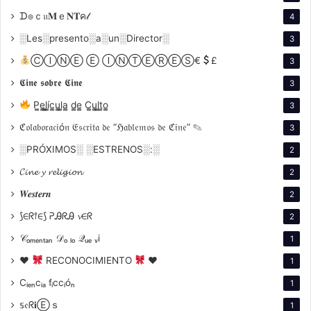
tenido un impacto significativo en la cultura y la
ᗪ๏ｃ𝔲𝐌ｅ𝐍𝐓ค𝓁
4
sociedad, documentando eventos históricos,
░Les░presento░a░un░Director░
3
influenciando la moda y el arte, y proporcionando
ⒸⒾⓃⒺ Ⓔ ⒾⓃⓉⒺⓇⒺⓈ€
£
3
entretenimiento.
𝕮𝖎𝖓𝖊 𝖘𝖔𝖇𝖗𝖊 𝕮𝖎𝖓𝖊
3
P̳e̳l̳í̳c̳u̳l̳a̳ d̳e̳ C̳u̳l̳t̳o̳
3
ℭ𝔬𝔩𝔞𝔟𝔬𝔯𝔞𝔠𝔦ó𝔫 𝔈𝔰𝔠𝔯𝔦𝔱𝔞 𝔡𝔢 “ℌ𝔞𝔟𝔩𝔢𝔪𝔬𝔰 𝔡𝔢 ℭ𝔦𝔫𝔢” ✎
3
░PRÓXIMOS░ ░ESTRENOS░:░
2
𝓒𝓲𝓷𝓮 𝔂 𝓻𝓮𝓵𝓲𝓰𝓲𝓸𝓷
2
𝑾𝒆𝒔𝒕𝒆𝒓𝒏
2
⟆∈ᖇ⫯∈⟆ ᕈᎯᖇᎯ 𝓿∈ᖇ
2
𝒞ₒₘₑₙₜₐₙ 𝒟ₒ ₗₒ 𝒬ᵤₑ ᵥi
1
♥
RECONOCIMIENTO
♥
1
Enfoques
Cᵢₑₙcᵢₐ fᵢccᵢóₙ
1
𝕤𝔢ᖇ𝐢Ⓔｓ
1