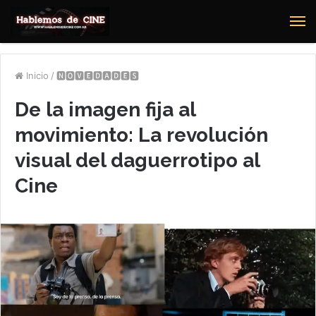
M
Inicio
/
🅽🅾🆅🅴🅳🅰🅳🅴🆂
De la imagen fija al
movimiento: La revolución
visual del daguerrotipo al
Cine