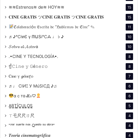
de imágenes en movimiento. Los primeros
≋≋Estrenos≋ de≋ HOY≋≋
15
cineastas, como los hermanos Lumière, fueron
𝐂𝐈𝐍𝐄 𝐆𝐑𝐀𝐓𝐈𝐒 ツ𝐂𝐈𝐍𝐄 𝐆𝐑𝐀𝐓𝐈𝐒 ツ𝐂𝐈𝐍𝐄 𝐆𝐑𝐀𝐓𝐈𝐒
fotógrafos que adaptaron sus conocimientos para
15
crear las primeras películas.
ℭ𝔬𝔩𝔞𝔟𝔬𝔯𝔞𝔠𝔦ó𝔫 𝔈𝔰𝔠𝔯𝔦𝔱𝔞 𝔡𝔢 “ℌ𝔞𝔟𝔩𝔢𝔪𝔬𝔰 𝔡𝔢 ℭ𝔦𝔫𝔢” ✎
11
Estética y Composición
: La fotografía y el cine
♬♪℃іทЄ ү ᗰԱՏі℃ᗋ ♩ ♭ ♪
10
comparten principios estéticos como la
𝓢𝓸𝓫𝓻𝓮 𝓮𝓵 𝓐𝓬𝓽𝓸𝓻a
10
composición, el encuadre y el uso de la luz.
.•CINE Y TECNOLOGÍA•.
8
Muchos directores de cine, como Stanley
☝𝙲𝚒𝚗𝚎 𝚢 𝙶é𝚗𝚎𝚛𝚘
8
Kubrick, comenzaron sus carreras como
fotógrafos, lo que influyó en su estilo visual.
Ⲥⲓⲛⲉ ⲩ 𝓰ⲉ́ⲛⲉꞅⲟ
7
Narrativa Visual
: Tanto la fotografía como el cine
♬♩ CIИΞ У MúSICД ♪♫
6
cuentan historias a través de imágenes. La
αｃт𝕠𝓇𝐄𝔰♡
6
capacidad de una fotografía para capturar un
A̳R̳T̳Í̳C̳U̳L̳O̳S̳
5
momento y transmitir una emoción se amplía en
ㄒ乇尺尺ㄖ尺
4
el cine, donde las imágenes en movimiento
pueden desarrollar narrativas más complejas.
"ᴾᵒʳ ˢᵘᵉʳᵗᵉ ⁿᵒˢ Qᵘᵉᵈᵒ ˢᵘ ᵒᵇʳᵃ"
4
Impacto Cultural
: La fotografía y el cine han
𝑻𝒆𝒐𝒓í𝒂 𝒄𝒊𝒏𝒆𝒎𝒂𝒕𝒐𝒈𝒓á𝒇𝒊𝒄𝒂
4