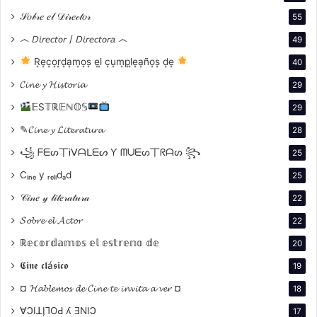
Origen Técnico
: La invención del daguerrotipo y
𝒮𝑜𝒷𝓇𝑒 𝑒𝓁 𝒟𝒾𝓇𝑒𝒸𝓉𝑜𝓇
55
otros procesos fotográficos sentaron las bases
෴ 𝘋𝘪𝘳𝘦𝘤𝘵𝘰𝘳 / 𝘋𝘪𝘳𝘦𝘤𝘵𝘰𝘳𝘢 ෴
para el desarrollo de la cinematografía. La
49
capacidad de capturar imágenes en una
R͙e͙c͙o͙r͙d͙a͙m͙o͙s͙ e͙l͙ c͙u͙m͙p͙l͙e͙a͙ño͙s͙ d͙e͙
40
superficie sensible a la luz fue un paso crucial
𝓒𝓲𝓷𝓮 𝔂 𝓗𝓲𝓼𝓽𝓸𝓻𝓲𝓪
29
hacia la creación de películas.
𝔼S𝕋ℝ𝔼ℕ𝕆𝕊
29
✎𝓒𝓲𝓷𝓮 𝔂 𝓛𝓲𝓽𝓮𝓻𝓪𝓽𝓾𝓻𝓪
28
꧁ ᖴᗴᔕ丅Ꭵᐯᗩᒪᗴᔕ Ƴ ᗰᑌᗴᔕ丅ᖇᗩᔕ ꧂
25
Cᵢₙₑ y ᵣₑₗᵢdₐd
25
𝒞𝒾𝓃𝑒 𝓎 𝓁𝒾𝓉𝑒𝓇𝒶𝓉𝓊𝓇𝒶
22
𝓢𝓸𝓫𝓻𝓮 𝓮𝓵 𝓐𝓬𝓽𝓸𝓻
22
ℝ𝕖𝕔𝕠𝕣𝕕𝕒𝕞𝕠𝕤 𝕖𝕝 𝕖𝕤𝕥𝕣𝕖𝕟𝕠 𝕕𝕖
20
𝕮𝖎𝖓𝖊 𝖈𝖑á𝖘𝖎𝖈𝖔
19
Evolución de la Tecnología
: Las técnicas
¤ 𝓗𝓪𝓫𝓵𝓮𝓶𝓸𝓼 𝓭𝓮 𝓒𝓲𝓷𝓮 𝓽𝓮 𝓲𝓷𝓿𝓲𝓽𝓪 𝓪 𝓿𝓮𝓻 ¤
18
fotográficas evolucionaron para incluir la captura
∀ϽIꓕI̗⅂OԀ ʎ ƎNIϽ
17