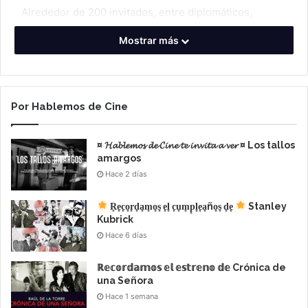
Alrededor de 200 invitados, entre diplomáticos,
cinéfilos y personalidades de distintas instituciones,
Mostrar más
se reunieron en Cinépolis Recoleta para celebrar la
apertura de la XIX edición del Encuentro de Cine
Europeo. La periodista Maia Chacra, junto a al
Embajador Sánchez Rico, recibieron a los invitados,
Por Hablemos de Cine
que luego del cóctel disfrutaron la película española
Ramona (de Andrea Bagney).
¤ 𝓗𝓪𝓫𝓵𝓮𝓶𝓸𝓼 𝓭𝓮 𝓒𝓲𝓷𝓮 𝓽𝓮 𝓲𝓷𝓿𝓲𝓽𝓪 𝓪 𝓿𝓮𝓻 ¤ Los tallos
amargos
Hace 2 días
R͙e͙c͙o͙r͙d͙a͙m͙o͙s͙ e͙l͙ c͙u͙m͙p͙l͙e͙a͙ño͙s͙ d͙e͙
Stanley
Kubrick
Hace 6 días
ℝ𝕖𝕔𝕠𝕣𝕕𝕒𝕞𝕠𝕤 𝕖𝕝 𝕖𝕤𝕥𝕣𝕖𝕟𝕠 𝕕𝕖 Crónica de
una Señora
Hace 1 semana