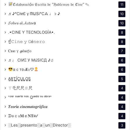
ℭ𝔬𝔩𝔞𝔟𝔬𝔯𝔞𝔠𝔦ó𝔫 𝔈𝔰𝔠𝔯𝔦𝔱𝔞 𝔡𝔢 “ℌ𝔞𝔟𝔩𝔢𝔪𝔬𝔰 𝔡𝔢 ℭ𝔦𝔫𝔢” ✎
11
En noviembre de 2001, Murat Kurnaz, turco nacido y
♬♪℃іทЄ ү ᗰԱՏі℃ᗋ ♩ ♭ ♪
10
criado en Alemania, es detenido durante un control
𝓢𝓸𝓫𝓻𝓮 𝓮𝓵 𝓐𝓬𝓽𝓸𝓻a
10
rutinario en Pakistán. Sospechoso de ser un
terrorista, acaba en el tristemente famoso campo de
.•CINE Y TECNOLOGÍA•.
8
prisioneros estadounidense de Guantánamo a
☝𝙲𝚒𝚗𝚎 𝚢 𝙶é𝚗𝚎𝚛𝚘
8
principios de 2002. Aunque pronto se demuestra su
Ⲥⲓⲛⲉ ⲩ 𝓰ⲉ́ⲛⲉꞅⲟ
7
inocencia, permanece detenido. Rabiye, la madre de
♬♩ CIИΞ У MúSICД ♪♫
6
Kurnaz, inicia una lucha casi desesperada para
conseguir la liberación de su hijo. Junto al abogado de
αｃт𝕠𝓇𝐄𝔰♡
6
derechos humanos Bernhard Docke, presentan una
A̳R̳T̳Í̳C̳U̳L̳O̳S̳
5
demanda contra el gobierno estadounidense. Este
ㄒ乇尺尺ㄖ尺
4
valiente paso catapulta a la ama de casa turca
"ᴾᵒʳ ˢᵘᵉʳᵗᵉ ⁿᵒˢ Qᵘᵉᵈᵒ ˢᵘ ᵒᵇʳᵃ"
4
directamente a la política internacional. El proceso
𝑻𝒆𝒐𝒓í𝒂 𝒄𝒊𝒏𝒆𝒎𝒂𝒕𝒐𝒈𝒓á𝒇𝒊𝒄𝒂
judicial se prolonga durante años y lleva al dúo
4
Kurnaz-Docke hasta el Tribunal Supremo de Estados
ᗪ๏ｃ𝔲𝐌ｅ𝐍𝐓ค𝓁
4
Unidos.
░Les░presento░a░un░Director░
3