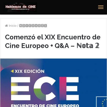
M
Inicio
/
🅽🅾🆅🅴🅳🅰🅳🅴🆂
Comenzó el XIX Encuentro de
Cine Europeo + Q&A – ℕ𝕠𝕥𝕒 𝟚