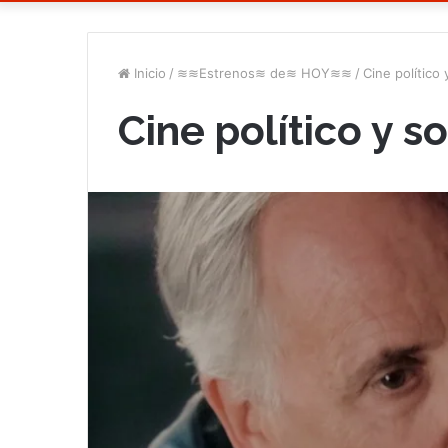
Inicio
/
≋≋Estrenos≋ de≋ HOY≋≋
/
Cine político 
Cine político y so