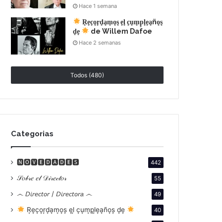
Hace 1 semana
R͙e͙c͙o͙r͙d͙a͙m͙o͙s͙ e͙l͙ c͙u͙m͙p͙l͙e͙a͙ño͙s͙
d͙e͙
de Willem Dafoe
Hace 2 semanas
Todos (480)
Categorias
🅽🅾🆅🅴🅳🅰🅳🅴🆂
442
𝒮𝑜𝒷𝓇𝑒 𝑒𝓁 𝒟𝒾𝓇𝑒𝒸𝓉𝑜𝓇
55
෴ 𝘋𝘪𝘳𝘦𝘤𝘵𝘰𝘳 / 𝘋𝘪𝘳𝘦𝘤𝘵𝘰𝘳𝘢 ෴
49
R͙e͙c͙o͙r͙d͙a͙m͙o͙s͙ e͙l͙ c͙u͙m͙p͙l͙e͙a͙ño͙s͙ d͙e͙
40