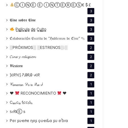
ⒸⒾⓃⒺ Ⓔ ⒾⓃⓉⒺⓇⒺⓈ€
£
3
𝕮𝖎𝖓𝖊 𝖘𝖔𝖇𝖗𝖊 𝕮𝖎𝖓𝖊
3
P̳e̳l̳í̳c̳u̳l̳a̳ d̳e̳ C̳u̳l̳t̳o̳
3
ℭ𝔬𝔩𝔞𝔟𝔬𝔯𝔞𝔠𝔦ó𝔫 𝔈𝔰𝔠𝔯𝔦𝔱𝔞 𝔡𝔢 “ℌ𝔞𝔟𝔩𝔢𝔪𝔬𝔰 𝔡𝔢 ℭ𝔦𝔫𝔢” ✎
3
░PRÓXIMOS░ ░ESTRENOS░:░
2
𝓒𝓲𝓷𝓮 𝔂 𝓻𝓮𝓵𝓲𝓰𝓲𝓸𝓷
2
𝑾𝒆𝒔𝒕𝒆𝒓𝒏
2
⟆∈ᖇ⫯∈⟆ ᕈᎯᖇᎯ 𝓿∈ᖇ
2
𝒞ₒₘₑₙₜₐₙ 𝒟ₒ ₗₒ 𝒬ᵤₑ ᵥi
1
♥
RECONOCIMIENTO
♥
1
Cᵢₑₙcᵢₐ fᵢccᵢóₙ
1
𝕤𝔢ᖇ𝐢Ⓔｓ
1
Pσɾ ʂυҽɾƚҽ ɳσʂ ϙυҽԃα ʂυ σႦɾα
1