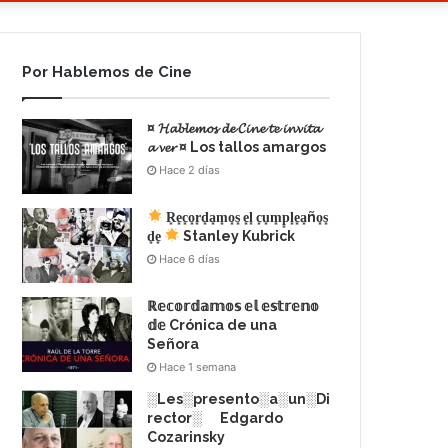
Por Hablemos de Cine
¤ 𝓗𝓪𝓫𝓵𝓮𝓶𝓸𝓼 𝓭𝓮 𝓒𝓲𝓷𝓮 𝓽𝓮 𝓲𝓷𝓿𝓲𝓽𝓪
𝓪 𝓿𝓮𝓻 ¤ Los tallos amargos
Hace 2 días
R͙e͙c͙o͙r͙d͙a͙m͙o͙s͙ e͙l͙ c͙u͙m͙p͙l͙e͙a͙ño͙s͙
d͙e͙
Stanley Kubrick
Hace 6 días
ℝ𝕖𝕔𝕠𝕣𝕕𝕒𝕞𝕠𝕤 𝕖𝕝 𝕖𝕤𝕥𝕣𝕖𝕟𝕠
𝕕𝕖 Crónica de una
Señora
Hace 1 semana
░Les░presento░a░un░Di
rector░ Edgardo
Cozarinsky