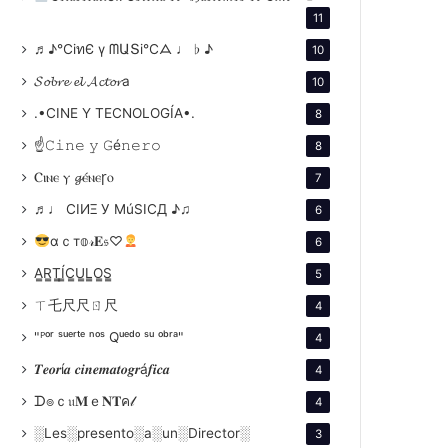
11
♬♪℃іทЄ ү ᗰԱՏі℃ᗋ ♩ ♭ ♪
10
𝓢𝓸𝓫𝓻𝓮 𝓮𝓵 𝓐𝓬𝓽𝓸𝓻a
10
.•CINE Y TECNOLOGÍA•.
8
☝𝙲𝚒𝚗𝚎 𝚢 𝙶é𝚗𝚎𝚛𝚘
8
Ⲥⲓⲛⲉ ⲩ 𝓰ⲉ́ⲛⲉꞅⲟ
7
♬♩ CIИΞ У MúSICД ♪♫
6
αｃт𝕠𝓇𝐄𝔰♡
6
A̳R̳T̳Í̳C̳U̳L̳O̳S̳
5
ㄒ乇尺尺ㄖ尺
4
"ᴾᵒʳ ˢᵘᵉʳᵗᵉ ⁿᵒˢ Qᵘᵉᵈᵒ ˢᵘ ᵒᵇʳᵃ"
4
𝑻𝒆𝒐𝒓í𝒂 𝒄𝒊𝒏𝒆𝒎𝒂𝒕𝒐𝒈𝒓á𝒇𝒊𝒄𝒂
4
ᗪ๏ｃ𝔲𝐌ｅ𝐍𝐓ค𝓁
4
░Les░presento░a░un░Director░
3