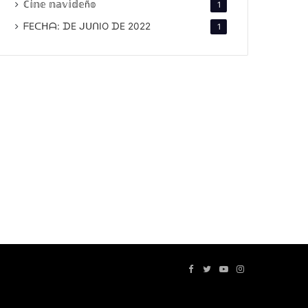
ℂ𝕚𝕟𝕖 𝕟𝕒𝕧𝕚𝕕𝕖ñ𝕠
1
ᖴEᑕᕼᗩ: ᗪE ᒍᑌᑎIO ᗪE 2022
1
Facebook
Twitter
YouTube
Instagram