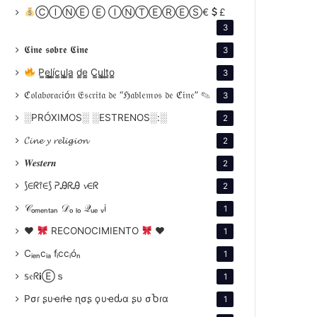
ⒸⒾⓃⒺ Ⓔ ⒾⓃⓉⒺⓇⒺⓈ€
£
3
𝕮𝖎𝖓𝖊 𝖘𝖔𝖇𝖗𝖊 𝕮𝖎𝖓𝖊
3
P̳e̳l̳í̳c̳u̳l̳a̳ d̳e̳ C̳u̳l̳t̳o̳
3
ℭ𝔬𝔩𝔞𝔟𝔬𝔯𝔞𝔠𝔦ó𝔫 𝔈𝔰𝔠𝔯𝔦𝔱𝔞 𝔡𝔢 “ℌ𝔞𝔟𝔩𝔢𝔪𝔬𝔰 𝔡𝔢 ℭ𝔦𝔫𝔢” ✎
3
░PRÓXIMOS░ ░ESTRENOS░:░
2
𝓒𝓲𝓷𝓮 𝔂 𝓻𝓮𝓵𝓲𝓰𝓲𝓸𝓷
2
𝑾𝒆𝒔𝒕𝒆𝒓𝒏
2
⟆∈ᖇ⫯∈⟆ ᕈᎯᖇᎯ 𝓿∈ᖇ
2
𝒞ₒₘₑₙₜₐₙ 𝒟ₒ ₗₒ 𝒬ᵤₑ ᵥi
1
♥
RECONOCIMIENTO
♥
1
Cᵢₑₙcᵢₐ fᵢccᵢóₙ
1
𝕤𝔢ᖇ𝐢Ⓔｓ
1
Pσɾ ʂυҽɾƚҽ ɳσʂ ϙυҽԃα ʂυ σႦɾα
1