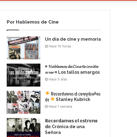
Por Hablemos de Cine
Un día de cine y memoria
Hace 15 horas
¤ 𝓗𝓪𝓫𝓵𝓮𝓶𝓸𝓼 𝓭𝓮 𝓒𝓲𝓷𝓮 𝓽𝓮 𝓲𝓷𝓿𝓲𝓽𝓪
𝓪 𝓿𝓮𝓻 ¤ Los tallos amargos
Hace 5 días
R͙e͙c͙o͙r͙d͙a͙m͙o͙s͙ e͙l͙ c͙u͙m͙p͙l͙e͙a͙ño͙s͙
d͙e͙
Stanley Kubrick
Hace 1 semana
ℝ𝕖𝕔𝕠𝕣𝕕𝕒𝕞𝕠𝕤 𝕖𝕝 𝕖𝕤𝕥𝕣𝕖𝕟𝕠
𝕕𝕖 Crónica de una
Señora