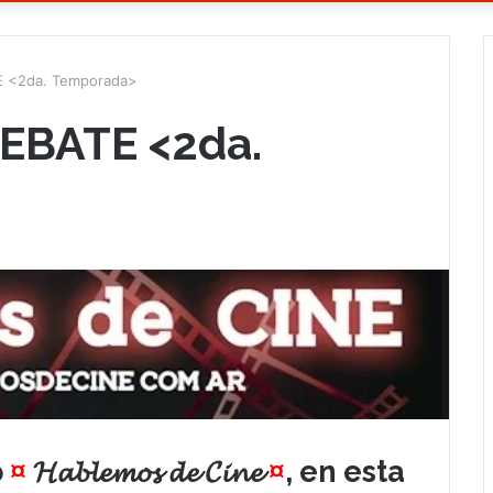
E <2da. Temporada>
EBATE <2da.
o
¤
𝓗𝓪𝓫𝓵𝓮𝓶𝓸𝓼 𝓭𝓮 𝓒𝓲𝓷𝓮
¤
, en esta