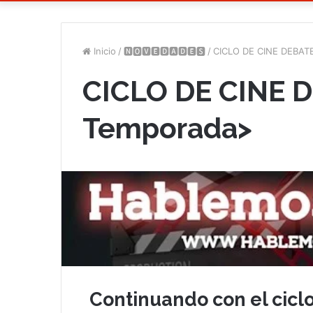
Inicio
/
🅽🅾🆅🅴🅳🅰🅳🅴🆂
/
CICLO DE CINE DEBAT
CICLO DE CINE D
Temporada>
Continuando con el cicl