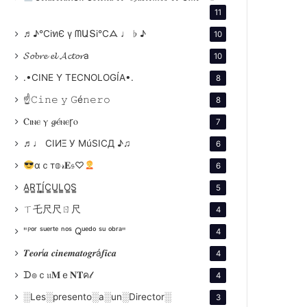
11
♬♪℃іทЄ ү ᗰԱՏі℃ᗋ ♩ ♭ ♪
10
𝓢𝓸𝓫𝓻𝓮 𝓮𝓵 𝓐𝓬𝓽𝓸𝓻a
10
.•CINE Y TECNOLOGÍA•.
8
☝𝙲𝚒𝚗𝚎 𝚢 𝙶é𝚗𝚎𝚛𝚘
8
Ⲥⲓⲛⲉ ⲩ 𝓰ⲉ́ⲛⲉꞅⲟ
7
♬♩ CIИΞ У MúSICД ♪♫
6
αｃт𝕠𝓇𝐄𝔰♡
6
A̳R̳T̳Í̳C̳U̳L̳O̳S̳
5
ㄒ乇尺尺ㄖ尺
4
"ᴾᵒʳ ˢᵘᵉʳᵗᵉ ⁿᵒˢ Qᵘᵉᵈᵒ ˢᵘ ᵒᵇʳᵃ"
4
𝑻𝒆𝒐𝒓í𝒂 𝒄𝒊𝒏𝒆𝒎𝒂𝒕𝒐𝒈𝒓á𝒇𝒊𝒄𝒂
4
ᗪ๏ｃ𝔲𝐌ｅ𝐍𝐓ค𝓁
4
░Les░presento░a░un░Director░
3