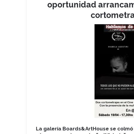
oportunidad arrancamo
cortometra
La galería Boards&ArtHouse se colmó 