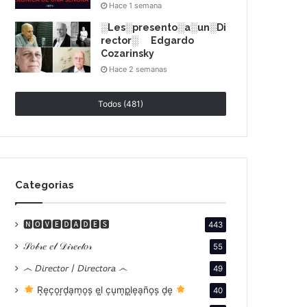
Hace 1 semana
░Les░presento░a░un░Di
rector░ Edgardo
Cozarinsky
Hace 2 semanas
Todos (481)
Categorias
🅽🅾🆅🅴🅳🅰🅳🅴🆂
443
𝒮𝑜𝒷𝓇𝑒 𝑒𝓁 𝒟𝒾𝓇𝑒𝒸𝓉𝑜𝓇
55
෴ 𝘋𝘪𝘳𝘦𝘤𝘵𝘰𝘳 / 𝘋𝘪𝘳𝘦𝘤𝘵𝘰𝘳𝘢 ෴
49
R͙e͙c͙o͙r͙d͙a͙m͙o͙s͙ e͙l͙ c͙u͙m͙p͙l͙e͙a͙ño͙s͙ d͙e͙
40