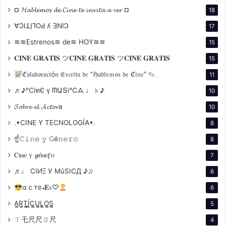
¤ 𝓗𝓪𝓫𝓵𝓮𝓶𝓸𝓼 𝓭𝓮 𝓒𝓲𝓷𝓮 𝓽𝓮 𝓲𝓷𝓿𝓲𝓽𝓪 𝓪 𝓿𝓮𝓻 ¤
18
∀ϽIꓕI̗⅂OԀ ʎ ƎNIϽ
17
≋≋Estrenos≋ de≋ HOY≋≋
15
𝐂𝐈𝐍𝐄 𝐆𝐑𝐀𝐓𝐈𝐒 ツ𝐂𝐈𝐍𝐄 𝐆𝐑𝐀𝐓𝐈𝐒 ツ𝐂𝐈𝐍𝐄 𝐆𝐑𝐀𝐓𝐈𝐒
15
ℭ𝔬𝔩𝔞𝔟𝔬𝔯𝔞𝔠𝔦ó𝔫 𝔈𝔰𝔠𝔯𝔦𝔱𝔞 𝔡𝔢 “ℌ𝔞𝔟𝔩𝔢𝔪𝔬𝔰 𝔡𝔢 ℭ𝔦𝔫𝔢” ✎
11
♬♪℃іทЄ ү ᗰԱՏі℃ᗋ ♩ ♭ ♪
10
Dirección: La sensibilidad de Fabián Benítez
𝓢𝓸𝓫𝓻𝓮 𝓮𝓵 𝓐𝓬𝓽𝓸𝓻a
10
Fabián Benítez, oriundo de Misiones, demuestra un
notable manejo de la narrativa en su primer
.•CINE Y TECNOLOGÍA•.
8
largometraje como director. Su enfoque es
☝𝙲𝚒𝚗𝚎 𝚢 𝙶é𝚗𝚎𝚛𝚘
8
profundamente humano, con una clara intención de
Ⲥⲓⲛⲉ ⲩ 𝓰ⲉ́ⲛⲉꞅⲟ
7
«malvinizar» a través del cine. Benítez logra equilibrar
♬♩ CIИΞ У MúSICД ♪♫
6
la crudeza del relato con momentos de lirismo visual,
αｃт𝕠𝓇𝐄𝔰♡
creando una experiencia cinematográfica que
6
interpela tanto al corazón como a la razón. Su decisión
A̳R̳T̳Í̳C̳U̳L̳O̳S̳
5
de basar la película en vivencias reales de
ㄒ乇尺尺ㄖ尺
4