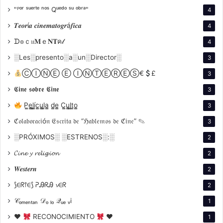
excombatientes y en sus propias memorias de
"ᴾᵒʳ ˢᵘᵉʳᵗᵉ ⁿᵒˢ Qᵘᵉᵈᵒ ˢᵘ ᵒᵇʳᵃ"
4
infancia en Oberá
𝑻𝒆𝒐𝒓í𝒂 𝒄𝒊𝒏𝒆𝒎𝒂𝒕𝒐𝒈𝒓á𝒇𝒊𝒄𝒂
4
ᗪ๏ｃ𝔲𝐌ｅ𝐍𝐓ค𝓁
4
░Les░presento░a░un░Director░
3
ⒸⒾⓃⒺ Ⓔ ⒾⓃⓉⒺⓇⒺⓈ€
£
3
𝕮𝖎𝖓𝖊 𝖘𝖔𝖇𝖗𝖊 𝕮𝖎𝖓𝖊
3
P̳e̳l̳í̳c̳u̳l̳a̳ d̳e̳ C̳u̳l̳t̳o̳
3
ℭ𝔬𝔩𝔞𝔟𝔬𝔯𝔞𝔠𝔦ó𝔫 𝔈𝔰𝔠𝔯𝔦𝔱𝔞 𝔡𝔢 “ℌ𝔞𝔟𝔩𝔢𝔪𝔬𝔰 𝔡𝔢 ℭ𝔦𝔫𝔢” ✎
3
aporta autenticidad y una dimensión personal que
░PRÓXIMOS░ ░ESTRENOS░:░
2
atraviesa toda la obra.
𝓒𝓲𝓷𝓮 𝔂 𝓻𝓮𝓵𝓲𝓰𝓲𝓸𝓷
2
𝑾𝒆𝒔𝒕𝒆𝒓𝒏
El director también se destaca por su capacidad de
2
trabajar con un presupuesto limitado. El rodaje,
⟆∈ᖇ⫯∈⟆ ᕈᎯᖇᎯ 𝓿∈ᖇ
2
realizado principalmente los domingos debido a
𝒞ₒₘₑₙₜₐₙ 𝒟ₒ ₗₒ 𝒬ᵤₑ ᵥi
1
restricciones financieras, no compromete la calidad
♥
RECONOCIMIENTO
♥
1
visual ni narrativa de la película. Este esfuerzo refleja