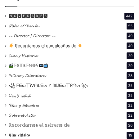
La película sigue a Diego, un joven de 18 años que es
enviado a combatir en las Islas Malvinas en 1982. A su
🅽🅾🆅🅴🅳🅰🅳🅴🆂
442
regreso, cargado de traumas y recuerdos imborrables,
intenta reintegrarse a su barrio, su familia y su primer
𝒮𝑜𝒷𝓇𝑒 𝑒𝓁 𝒟𝒾𝓇𝑒𝒸𝓉𝑜𝓇
55
amor. Sin embargo, las cicatrices de la guerra lo
෴ 𝘋𝘪𝘳𝘦𝘤𝘵𝘰𝘳 / 𝘋𝘪𝘳𝘦𝘤𝘵𝘰𝘳𝘢 ෴
49
arrastran a una espiral de aislamiento y pérdida,
R͙e͙c͙o͙r͙d͙a͙m͙o͙s͙ e͙l͙ c͙u͙m͙p͙l͙e͙a͙ño͙s͙ d͙e͙
40
llevándolo a convertirse en un «linyera». A través de
𝓒𝓲𝓷𝓮 𝔂 𝓗𝓲𝓼𝓽𝓸𝓻𝓲𝓪
29
una narrativa fragmentada que refleja su estado
𝔼S𝕋ℝ𝔼ℕ𝕆𝕊
mental, la película explora si es posible reconstruir
29
una vida cuando los ecos del pasado continúan
✎𝓒𝓲𝓷𝓮 𝔂 𝓛𝓲𝓽𝓮𝓻𝓪𝓽𝓾𝓻𝓪
28
resonando con fuerza. La frase clave que define la
꧁ ᖴᗴᔕ丅Ꭵᐯᗩᒪᗴᔕ Ƴ ᗰᑌᗴᔕ丅ᖇᗩᔕ ꧂
25
obra, «para algunos la guerra no terminó», encapsula
Cᵢₙₑ y ᵣₑₗᵢdₐd
25
el espíritu de la historia: una exploración de la
𝒞𝒾𝓃𝑒 𝓎 𝓁𝒾𝓉𝑒𝓇𝒶𝓉𝓊𝓇𝒶
22
imposibilidad de dejar atrás el trauma.
𝓢𝓸𝓫𝓻𝓮 𝓮𝓵 𝓐𝓬𝓽𝓸𝓻
22
ℝ𝕖𝕔𝕠𝕣𝕕𝕒𝕞𝕠𝕤 𝕖𝕝 𝕖𝕤𝕥𝕣𝕖𝕟𝕠 𝕕𝕖
20
𝕮𝖎𝖓𝖊 𝖈𝖑á𝖘𝖎𝖈𝖔
19