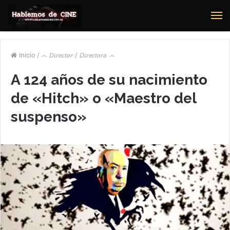
M
Inicio
/
෴ 𝘋𝘪𝘳𝘦𝘤𝘵𝘰𝘳 / 𝘋𝘪𝘳𝘦𝘤𝘵𝘰𝘳𝘢 ෴
A 124 años de su nacimiento
de «Hitch»​ o «Maestro del
suspenso»​