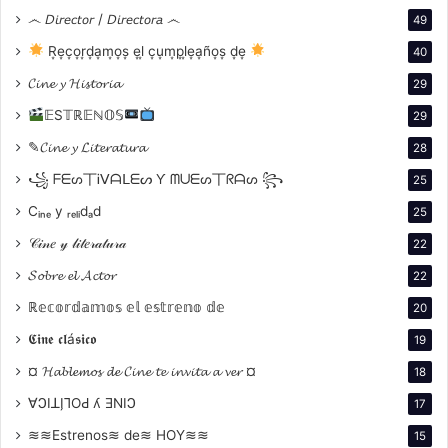
audaz y
෴ 𝘋𝘪𝘳𝘦𝘤𝘵𝘰𝘳 / 𝘋𝘪𝘳𝘦𝘤𝘵𝘰𝘳𝘢 ෴
49
R͙e͙c͙o͙r͙d͙a͙m͙o͙s͙ e͙l͙ c͙u͙m͙p͙l͙e͙a͙ño͙s͙ d͙e͙
40
𝓒𝓲𝓷𝓮 𝔂 𝓗𝓲𝓼𝓽𝓸𝓻𝓲𝓪
29
𝔼S𝕋ℝ𝔼ℕ𝕆𝕊
29
✎𝓒𝓲𝓷𝓮 𝔂 𝓛𝓲𝓽𝓮𝓻𝓪𝓽𝓾𝓻𝓪
28
꧁ ᖴᗴᔕ丅Ꭵᐯᗩᒪᗴᔕ Ƴ ᗰᑌᗴᔕ丅ᖇᗩᔕ ꧂
25
Cᵢₙₑ y ᵣₑₗᵢdₐd
25
𝒞𝒾𝓃𝑒 𝓎 𝓁𝒾𝓉𝑒𝓇𝒶𝓉𝓊𝓇𝒶
22
provocativo, desafió las convenciones establecidas y
𝓢𝓸𝓫𝓻𝓮 𝓮𝓵 𝓐𝓬𝓽𝓸𝓻
22
abrió nuevas puertas para la expresión
ℝ𝕖𝕔𝕠𝕣𝕕𝕒𝕞𝕠𝕤 𝕖𝕝 𝕖𝕤𝕥𝕣𝕖𝕟𝕠 𝕕𝕖
20
cinematográfica. Muchos cineastas contemporáneos
han seguido su ejemplo al abordar temas
𝕮𝖎𝖓𝖊 𝖈𝖑á𝖘𝖎𝖈𝖔
19
controvertidos y desafiar las normas sociales a través
¤ 𝓗𝓪𝓫𝓵𝓮𝓶𝓸𝓼 𝓭𝓮 𝓒𝓲𝓷𝓮 𝓽𝓮 𝓲𝓷𝓿𝓲𝓽𝓪 𝓪 𝓿𝓮𝓻 ¤
18
del cine.
∀ϽIꓕI̗⅂OԀ ʎ ƎNIϽ
17
≋≋Estrenos≋ de≋ HOY≋≋
15
Films que seleccione según mi preferencia: