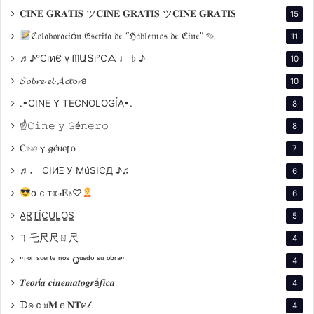
𝐂𝐈𝐍𝐄 𝐆𝐑𝐀𝐓𝐈𝐒 ツ𝐂𝐈𝐍𝐄 𝐆𝐑𝐀𝐓𝐈𝐒 ツ𝐂𝐈𝐍𝐄 𝐆𝐑𝐀𝐓𝐈𝐒
15
Psicosis
(1960): Esta película es considerada una
ℭ𝔬𝔩𝔞𝔟𝔬𝔯𝔞𝔠𝔦ó𝔫 𝔈𝔰𝔠𝔯𝔦𝔱𝔞 𝔡𝔢 “ℌ𝔞𝔟𝔩𝔢𝔪𝔬𝔰 𝔡𝔢 ℭ𝔦𝔫𝔢” ✎
11
de las mejores películas de suspenso de todos
♬♪℃іทЄ ү ᗰԱՏі℃ᗋ ♩ ♭ ♪
10
los tiempos. Cuenta la historia de una mujer que
𝓢𝓸𝓫𝓻𝓮 𝓮𝓵 𝓐𝓬𝓽𝓸𝓻a
10
le roba dinero a su jefe y se va a la carretera. Se
.•CINE Y TECNOLOGÍA•.
refugia en un motel dirigido por un joven tímido y
8
solitario.
☝𝙲𝚒𝚗𝚎 𝚢 𝙶é𝚗𝚎𝚛𝚘
8
La soga
(1948): Esta película es un thriller
Ⲥⲓⲛⲉ ⲩ 𝓰ⲉ́ⲛⲉꞅⲟ
7
psicológico que se desarrolla en tiempo real.
♬♩ CIИΞ У MúSICД ♪♫
6
Cuenta la historia de dos hombres que asesinan
αｃт𝕠𝓇𝐄𝔰♡
6
a un amigo y luego lo atan con una cuerda.
A̳R̳T̳Í̳C̳U̳L̳O̳S̳
Plantada en un estilo de plano secuencia, jamás
5
vuelto a realizar.
ㄒ乇尺尺ㄖ尺
4
La ventana indiscreta
(1954): Esta película es un
"ᴾᵒʳ ˢᵘᵉʳᵗᵉ ⁿᵒˢ Qᵘᵉᵈᵒ ˢᵘ ᵒᵇʳᵃ"
4
thriller psicológico que cuenta la historia de un
𝑻𝒆𝒐𝒓í𝒂 𝒄𝒊𝒏𝒆𝒎𝒂𝒕𝒐𝒈𝒓á𝒇𝒊𝒄𝒂
4
hombre que se queda atrapado en su
ᗪ๏ｃ𝔲𝐌ｅ𝐍𝐓ค𝓁
4
apartamento debido a una pierna rota. El hombre