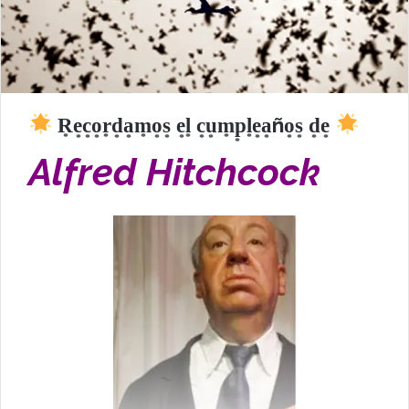
R͙e͙c͙o͙r͙d͙a͙m͙o͙s͙ e͙l͙ c͙u͙m͙p͙l͙e͙a͙ño͙s͙ d͙e͙
Alfred Hitchcock