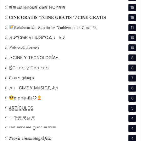
de Buenos Aires.
≋≋Estrenos≋ de≋ HOY≋≋
15
𝐂𝐈𝐍𝐄 𝐆𝐑𝐀𝐓𝐈𝐒 ツ𝐂𝐈𝐍𝐄 𝐆𝐑𝐀𝐓𝐈𝐒 ツ𝐂𝐈𝐍𝐄 𝐆𝐑𝐀𝐓𝐈𝐒
15
La película “
La Revolución de Mayo
” se refiere a los
ℭ𝔬𝔩𝔞𝔟𝔬𝔯𝔞𝔠𝔦ó𝔫 𝔈𝔰𝔠𝔯𝔦𝔱𝔞 𝔡𝔢 “ℌ𝔞𝔟𝔩𝔢𝔪𝔬𝔰 𝔡𝔢 ℭ𝔦𝔫𝔢” ✎
11
acontecimientos sucedidos en Buenos Aires en mayo
♬♪℃іทЄ ү ᗰԱՏі℃ᗋ ♩ ♭ ♪
de 1810 conocidos como la Revolución de Mayo.
10
𝓢𝓸𝓫𝓻𝓮 𝓮𝓵 𝓐𝓬𝓽𝓸𝓻a
10
El filme contiene una licencia artística del director: la
.•CINE Y TECNOLOGÍA•.
8
presencia de San Martín. Unas fallas evidentes: la
☝𝙲𝚒𝚗𝚎 𝚢 𝙶é𝚗𝚎𝚛𝚘
8
visión en el extremo derecho del cuadro de la persona
Ⲥⲓⲛⲉ ⲩ 𝓰ⲉ́ⲛⲉꞅⲟ
que sostiene el telón y el decorado pintados, como el
7
Cabildo que flamea al viento. Un momento “cómico o
♬♩ CIИΞ У MúSICД ♪♫
6
violento”, en la escena en que French o Beruti
αｃт𝕠𝓇𝐄𝔰♡
6
identificaban a los adherentes a la Revolución de
A̳R̳T̳Í̳C̳U̳L̳O̳S̳
5
Mayo otorgándoles cintas blancas y celestes, uno de
ㄒ乇尺尺ㄖ尺
4
los asistentes empuja a otro y le acierta una patada. La
película tuvo como principal protagonista al actor y
"ᴾᵒʳ ˢᵘᵉʳᵗᵉ ⁿᵒˢ Qᵘᵉᵈᵒ ˢᵘ ᵒᵇʳᵃ"
4
director uruguayo Elio A. Gutiérrez.
𝑻𝒆𝒐𝒓í𝒂 𝒄𝒊𝒏𝒆𝒎𝒂𝒕𝒐𝒈𝒓á𝒇𝒊𝒄𝒂
4