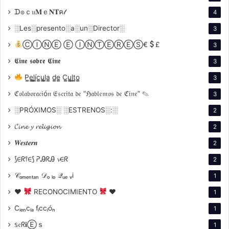
ᗪ๏ｃ𝔲𝐌ｅ𝐍𝐓ค𝓁
4
La obra de Mario Gallo se inscribe en la tradición del
░Les░presento░a░un░Director░
3
Film d’Árt, una corriente que buscaba elevar el cine a
la categoría de arte y que se originó en Francia a
ⒸⒾⓃⒺ Ⓔ ⒾⓃⓉⒺⓇⒺⓈ€
£
3
principios del siglo XX. Gallo fue el primer director
𝕮𝖎𝖓𝖊 𝖘𝖔𝖇𝖗𝖊 𝕮𝖎𝖓𝖊
3
argentino en realizar películas con argumento, siendo
P̳e̳l̳í̳c̳u̳l̳a̳ d̳e̳ C̳u̳l̳t̳o̳
3
del género histórico, creando lo que hoy sería una
ℭ𝔬𝔩𝔞𝔟𝔬𝔯𝔞𝔠𝔦ó𝔫 𝔈𝔰𝔠𝔯𝔦𝔱𝔞 𝔡𝔢 “ℌ𝔞𝔟𝔩𝔢𝔪𝔬𝔰 𝔡𝔢 ℭ𝔦𝔫𝔢” ✎
3
secuela, entre 1909 y 1911, como La Revolución de
░PRÓXIMOS░ ░ESTRENOS░:░
Mayo, El fusilamiento de Dorrego y La creación del
2
Himno. Esta última narra el proceso de composición
𝓒𝓲𝓷𝓮 𝔂 𝓻𝓮𝓵𝓲𝓰𝓲𝓸𝓷
2
del Himno Nacional Argentino por parte de Vicente
𝑾𝒆𝒔𝒕𝒆𝒓𝒏
2
López y Planes y Blas Parera. Los filmes tienen un
⟆∈ᖇ⫯∈⟆ ᕈᎯᖇᎯ 𝓿∈ᖇ
2
estilo teatral, con decorados pintados, cámara fija y
𝒞ₒₘₑₙₜₐₙ 𝒟ₒ ₗₒ 𝒬ᵤₑ ᵥi
1
una narrativa basada en los intertítulos.
♥
RECONOCIMIENTO
♥
1
Cᵢₑₙcᵢₐ fᵢccᵢóₙ
1
𝕤𝔢ᖇ𝐢Ⓔｓ
1