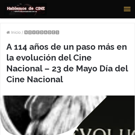
M
Inicio
/
🅽🅾🆅🅴🅳🅰🅳🅴🆂
A 114 años de un paso más en
la evolución del Cine
Nacional – 23 de Mayo Día del
Cine Nacional