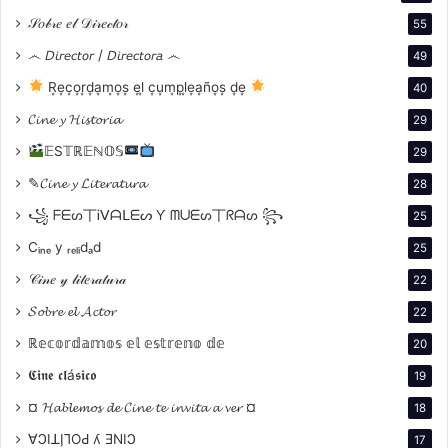
de ficción argentino realizado con actores
𝒮𝑜𝒷𝓇𝑒 𝑒𝓁 𝒟𝒾𝓇𝑒𝒸𝓉𝑜𝓇
55
profesionales, sin sonido y en blanco y negro, dirigido
෴ 𝘋𝘪𝘳𝘦𝘤𝘵𝘰𝘳 / 𝘋𝘪𝘳𝘦𝘤𝘵𝘰𝘳𝘢 ෴
49
y guionado por el pionero
Mario Gallo
y estrenado en
el Teatro Ateneo
R͙e͙c͙o͙r͙d͙a͙m͙o͙s͙ e͙l͙ c͙u͙m͙p͙l͙e͙a͙ño͙s͙ d͙e͙
40
𝓒𝓲𝓷𝓮 𝔂 𝓗𝓲𝓼𝓽𝓸𝓻𝓲𝓪
29
𝔼S𝕋ℝ𝔼ℕ𝕆𝕊
29
✎𝓒𝓲𝓷𝓮 𝔂 𝓛𝓲𝓽𝓮𝓻𝓪𝓽𝓾𝓻𝓪
28
꧁ ᖴᗴᔕ丅Ꭵᐯᗩᒪᗴᔕ Ƴ ᗰᑌᗴᔕ丅ᖇᗩᔕ ꧂
25
Cᵢₙₑ y ᵣₑₗᵢdₐd
25
𝒞𝒾𝓃𝑒 𝓎 𝓁𝒾𝓉𝑒𝓇𝒶𝓉𝓊𝓇𝒶
22
𝓢𝓸𝓫𝓻𝓮 𝓮𝓵 𝓐𝓬𝓽𝓸𝓻
22
ℝ𝕖𝕔𝕠𝕣𝕕𝕒𝕞𝕠𝕤 𝕖𝕝 𝕖𝕤𝕥𝕣𝕖𝕟𝕠 𝕕𝕖
20
𝕮𝖎𝖓𝖊 𝖈𝖑á𝖘𝖎𝖈𝖔
19
¤ 𝓗𝓪𝓫𝓵𝓮𝓶𝓸𝓼 𝓭𝓮 𝓒𝓲𝓷𝓮 𝓽𝓮 𝓲𝓷𝓿𝓲𝓽𝓪 𝓪 𝓿𝓮𝓻 ¤
18
∀ϽIꓕI̗⅂OԀ ʎ ƎNIϽ
17