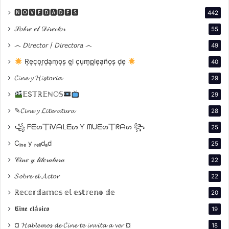
Lautaro Delgado Tymruk
🅽🅾🆅🅴🅳🅰🅳🅴🆂
442
Paloma Contreras
𝒮𝑜𝒷𝓇𝑒 𝑒𝓁 𝒟𝒾𝓇𝑒𝒸𝓉𝑜𝓇
55
Camila Plaate
෴ 𝘋𝘪𝘳𝘦𝘤𝘵𝘰𝘳 / 𝘋𝘪𝘳𝘦𝘤𝘵𝘰𝘳𝘢 ෴
49
Isaías Salvatierra
R͙e͙c͙o͙r͙d͙a͙m͙o͙s͙ e͙l͙ c͙u͙m͙p͙l͙e͙a͙ño͙s͙ d͙e͙
40
Ruth Plaate
𝓒𝓲𝓷𝓮 𝔂 𝓗𝓲𝓼𝓽𝓸𝓻𝓲𝓪
29
Oscar Zamora
𝔼S𝕋ℝ𝔼ℕ𝕆𝕊
29
Manina Aguirre
✎𝓒𝓲𝓷𝓮 𝔂 𝓛𝓲𝓽𝓮𝓻𝓪𝓽𝓾𝓻𝓪
28
꧁ ᖴᗴᔕ丅Ꭵᐯᗩᒪᗴᔕ Ƴ ᗰᑌᗴᔕ丅ᖇᗩᔕ ꧂
25
Cᵢₙₑ y ᵣₑₗᵢdₐd
25
Kika Valero
𝒞𝒾𝓃𝑒 𝓎 𝓁𝒾𝓉𝑒𝓇𝒶𝓉𝓊𝓇𝒶
22
Facundo Basso
𝓢𝓸𝓫𝓻𝓮 𝓮𝓵 𝓐𝓬𝓽𝓸𝓻
22
Joel Alonso Quírico
ℝ𝕖𝕔𝕠𝕣𝕕𝕒𝕞𝕠𝕤 𝕖𝕝 𝕖𝕤𝕥𝕣𝕖𝕟𝕠 𝕕𝕖
20
Fernando Solórzano
𝕮𝖎𝖓𝖊 𝖈𝖑á𝖘𝖎𝖈𝖔
19
Lali Carhuavilca
¤ 𝓗𝓪𝓫𝓵𝓮𝓶𝓸𝓼 𝓭𝓮 𝓒𝓲𝓷𝓮 𝓽𝓮 𝓲𝓷𝓿𝓲𝓽𝓪 𝓪 𝓿𝓮𝓻 ¤
18