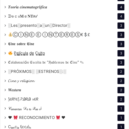
𝑻𝒆𝒐𝒓í𝒂 𝒄𝒊𝒏𝒆𝒎𝒂𝒕𝒐𝒈𝒓á𝒇𝒊𝒄𝒂
4
ᗪ๏ｃ𝔲𝐌ｅ𝐍𝐓ค𝓁
4
░Les░presento░a░un░Director░
3
ⒸⒾⓃⒺ Ⓔ ⒾⓃⓉⒺⓇⒺⓈ€
£
3
𝕮𝖎𝖓𝖊 𝖘𝖔𝖇𝖗𝖊 𝕮𝖎𝖓𝖊
3
P̳e̳l̳í̳c̳u̳l̳a̳ d̳e̳ C̳u̳l̳t̳o̳
3
ℭ𝔬𝔩𝔞𝔟𝔬𝔯𝔞𝔠𝔦ó𝔫 𝔈𝔰𝔠𝔯𝔦𝔱𝔞 𝔡𝔢 “ℌ𝔞𝔟𝔩𝔢𝔪𝔬𝔰 𝔡𝔢 ℭ𝔦𝔫𝔢” ✎
3
░PRÓXIMOS░ ░ESTRENOS░:░
2
Dirección de Sonido:
Fernando Gallucci
𝓒𝓲𝓷𝓮 𝔂 𝓻𝓮𝓵𝓲𝓰𝓲𝓸𝓷
2
Música Original:
Alejandro Rodríguez y Marcos
𝑾𝒆𝒔𝒕𝒆𝒓𝒏
2
Rodríguez
⟆∈ᖇ⫯∈⟆ ᕈᎯᖇᎯ 𝓿∈ᖇ
2
Diseño de Vestuario:
Sandra Mora
𝒞ₒₘₑₙₜₐₙ 𝒟ₒ ₗₒ 𝒬ᵤₑ ᵥi
1
Maquillaje:
Gabriela Papa
♥
RECONOCIMIENTO
♥
1
Edición:
Juan Pablo Di Bitonto (EDA) e Iván
Cᵢₑₙcᵢₐ fᵢccᵢóₙ
1
Baldana