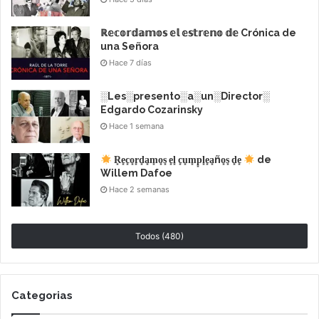
yungas, los conflictos personales y sociales emergen
ℝ𝕖𝕔𝕠𝕣𝕕𝕒𝕞𝕠𝕤 𝕖𝕝 𝕖𝕤𝕥𝕣𝕖𝕟𝕠 𝕕𝕖 Crónica de
de manera abrupta. Solo la fuerza de la verdad les
una Señora
permitirá enfrentar su historia de amor, si tienen el
Hace 7 días
valor de hacerlo.
░Les░presento░a░un░Director░
Elenco
Edgardo Cozarinsky
Hace 1 semana
Laura Grandinetti
como Ana
R͙e͙c͙o͙r͙d͙a͙m͙o͙s͙ e͙l͙ c͙u͙m͙p͙l͙e͙a͙ño͙s͙ d͙e͙
de
Willem Dafoe
Hace 2 semanas
Emanuel Rodríguez
como Mauro
Luis Machín
Lili Juárez
Todos (480)
Sergio Prina
Juan Palomino
Categorias
Daniel Elías