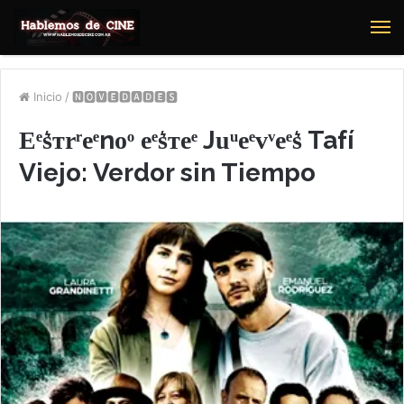
M
Inicio
/
🅽🅾🆅🅴🅳🅰🅳🅴🆂
Eͤs͛ᴛrͬeͤnoͦ eͤs͛ᴛeͤ Juͧeͤvͮeͤs͛ Tafí
Viejo: Verdor sin Tiempo