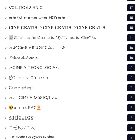
Torpedo Soria
∀ϽIꓕI̗⅂OԀ ʎ ƎNIϽ
17
Con la participación especial de
≋≋Estrenos≋ de≋ HOY≋≋
Luciano Cáceres
.
15
𝐂𝐈𝐍𝐄 𝐆𝐑𝐀𝐓𝐈𝐒 ツ𝐂𝐈𝐍𝐄 𝐆𝐑𝐀𝐓𝐈𝐒 ツ𝐂𝐈𝐍𝐄 𝐆𝐑𝐀𝐓𝐈𝐒
15
Ficha Técnica
ℭ𝔬𝔩𝔞𝔟𝔬𝔯𝔞𝔠𝔦ó𝔫 𝔈𝔰𝔠𝔯𝔦𝔱𝔞 𝔡𝔢 “ℌ𝔞𝔟𝔩𝔢𝔪𝔬𝔰 𝔡𝔢 ℭ𝔦𝔫𝔢” ✎
11
♬♪℃іทЄ ү ᗰԱՏі℃ᗋ ♩ ♭ ♪
Dirección:
Eduardo Pinto
10
𝓢𝓸𝓫𝓻𝓮 𝓮𝓵 𝓐𝓬𝓽𝓸𝓻a
Guion:
Gabriel Macías, Natalia Torres y Eduardo
10
Pinto
.•CINE Y TECNOLOGÍA•.
8
Producción General:
Javier Noguera
☝𝙲𝚒𝚗𝚎 𝚢 𝙶é𝚗𝚎𝚛𝚘
8
Producción:
Deborah Luz Solórzano, Fabián
Ⲥⲓⲛⲉ ⲩ 𝓰ⲉ́ⲛⲉꞅⲟ
7
Darmanin, Peter Vincent y Marcos Acevedo
♬♩ CIИΞ У MúSICД ♪♫
6
Producción Ejecutiva:
Agostina Bryk, Deborah
αｃт𝕠𝓇𝐄𝔰♡
6
Luz Solórzano y Eduardo Pinto
A̳R̳T̳Í̳C̳U̳L̳O̳S̳
5
Dirección de Fotografía:
Alejandro del Campo
ㄒ乇尺尺ㄖ尺
4
(ADF) y Germán Costantino (ADF)
"ᴾᵒʳ ˢᵘᵉʳᵗᵉ ⁿᵒˢ Qᵘᵉᵈᵒ ˢᵘ ᵒᵇʳᵃ"
4
Dirección de Arte:
Lucila Grossman