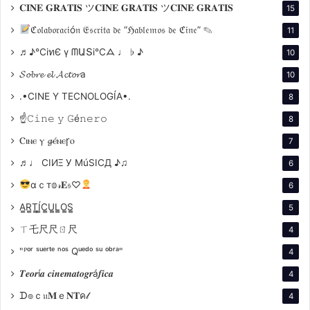
𝐂𝐈𝐍𝐄 𝐆𝐑𝐀𝐓𝐈𝐒 ツ𝐂𝐈𝐍𝐄 𝐆𝐑𝐀𝐓𝐈𝐒 ツ𝐂𝐈𝐍𝐄 𝐆𝐑𝐀𝐓𝐈𝐒
15
ℭ𝔬𝔩𝔞𝔟𝔬𝔯𝔞𝔠𝔦ó𝔫 𝔈𝔰𝔠𝔯𝔦𝔱𝔞 𝔡𝔢 “ℌ𝔞𝔟𝔩𝔢𝔪𝔬𝔰 𝔡𝔢 ℭ𝔦𝔫𝔢” ✎
11
Willard y su tripulación emprenden un peligroso viaje
por el río, adentrándose cada vez más en la selva y en
♬♪℃іทЄ ү ᗰԱՏі℃ᗋ ♩ ♭ ♪
10
la mente del Coronel Kurtz. A medida que avanzan, se
𝓢𝓸𝓫𝓻𝓮 𝓮𝓵 𝓐𝓬𝓽𝓸𝓻a
10
enfrentan a los horrores de la guerra: emboscadas,
.•CINE Y TECNOLOGÍA•.
8
ataques a aldeas y la muerte de sus compañeros. La
☝𝙲𝚒𝚗𝚎 𝚢 𝙶é𝚗𝚎𝚛𝚘
8
atmósfera opresiva de la jungla y la locura creciente
Ⲥⲓⲛⲉ ⲩ 𝓰ⲉ́ⲛⲉꞅⲟ
de Kurtz crean una experiencia cinematográfica
7
visceral y perturbadora.
♬♩ CIИΞ У MúSICД ♪♫
6
αｃт𝕠𝓇𝐄𝔰♡
6
La película, influenciada también por la obra de
A̳R̳T̳Í̳C̳U̳L̳O̳S̳
5
Werner Herzog, Aguirre, la ira de Dios, explora temas
ㄒ乇尺尺ㄖ尺
4
como la
"ᴾᵒʳ ˢᵘᵉʳᵗᵉ ⁿᵒˢ Qᵘᵉᵈᵒ ˢᵘ ᵒᵇʳᵃ"
4
𝑻𝒆𝒐𝒓í𝒂 𝒄𝒊𝒏𝒆𝒎𝒂𝒕𝒐𝒈𝒓á𝒇𝒊𝒄𝒂
4
ᗪ๏ｃ𝔲𝐌ｅ𝐍𝐓ค𝓁
4