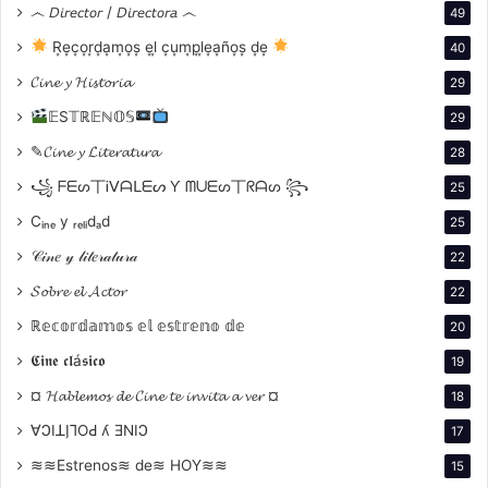
෴ 𝘋𝘪𝘳𝘦𝘤𝘵𝘰𝘳 / 𝘋𝘪𝘳𝘦𝘤𝘵𝘰𝘳𝘢 ෴
49
conflicto y la desesperación.
R͙e͙c͙o͙r͙d͙a͙m͙o͙s͙ e͙l͙ c͙u͙m͙p͙l͙e͙a͙ño͙s͙ d͙e͙
40
𝓒𝓲𝓷𝓮 𝔂 𝓗𝓲𝓼𝓽𝓸𝓻𝓲𝓪
29
𝔼S𝕋ℝ𝔼ℕ𝕆𝕊
29
✎𝓒𝓲𝓷𝓮 𝔂 𝓛𝓲𝓽𝓮𝓻𝓪𝓽𝓾𝓻𝓪
28
꧁ ᖴᗴᔕ丅Ꭵᐯᗩᒪᗴᔕ Ƴ ᗰᑌᗴᔕ丅ᖇᗩᔕ ꧂
25
Cᵢₙₑ y ᵣₑₗᵢdₐd
25
𝒞𝒾𝓃𝑒 𝓎 𝓁𝒾𝓉𝑒𝓇𝒶𝓉𝓊𝓇𝒶
22
𝓢𝓸𝓫𝓻𝓮 𝓮𝓵 𝓐𝓬𝓽𝓸𝓻
22
La trama gira en torno al Capitán Benjamin L. Willard
ℝ𝕖𝕔𝕠𝕣𝕕𝕒𝕞𝕠𝕤 𝕖𝕝 𝕖𝕤𝕥𝕣𝕖𝕟𝕠 𝕕𝕖
20
(Martin Sheen), un veterano de la guerra de Vietnam,
𝕮𝖎𝖓𝖊 𝖈𝖑á𝖘𝖎𝖈𝖔
19
quien recibe una misión secreta: asesinar al Coronel
¤ 𝓗𝓪𝓫𝓵𝓮𝓶𝓸𝓼 𝓭𝓮 𝓒𝓲𝓷𝓮 𝓽𝓮 𝓲𝓷𝓿𝓲𝓽𝓪 𝓪 𝓿𝓮𝓻 ¤
18
Walter E. Kurtz (Marlon Brando). Kurtz, un antiguo
boina verde, se ha vuelto un dios para una tribu local
∀ϽIꓕI̗⅂OԀ ʎ ƎNIϽ
17
en Camboya, donde ha establecido un reino propio,
≋≋Estrenos≋ de≋ HOY≋≋
15
sumido en la locura y la violencia.