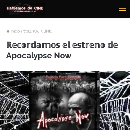
M
Inicio
/
∀ϽIꓕI̗⅂OԀ ʎ ƎNIϽ
ℝ𝕖𝕔𝕠𝕣𝕕𝕒𝕞𝕠𝕤 𝕖𝕝 𝕖𝕤𝕥𝕣𝕖𝕟𝕠 𝕕𝕖
Apocalypse Now