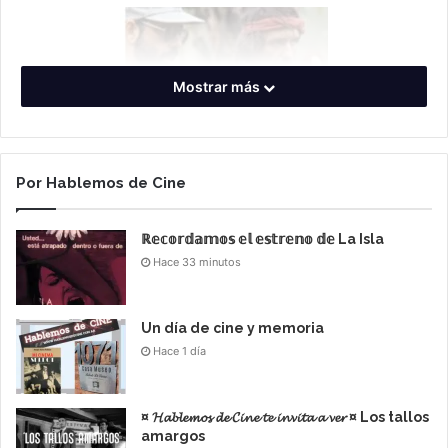
Mostrar más
Por Hablemos de Cine
ℝ𝕖𝕔𝕠𝕣𝕕𝕒𝕞𝕠𝕤 𝕖𝕝 𝕖𝕤𝕥𝕣𝕖𝕟𝕠 𝕕𝕖 La Isla
Hace 33 minutos
Un día de cine y memoria
Apocalypse Now, es la película épica de Francis Ford
Hace 1 día
Coppola,
es una
¤ 𝓗𝓪𝓫𝓵𝓮𝓶𝓸𝓼 𝓭𝓮 𝓒𝓲𝓷𝓮 𝓽𝓮 𝓲𝓷𝓿𝓲𝓽𝓪 𝓪 𝓿𝓮𝓻 ¤ Los tallos
amargos