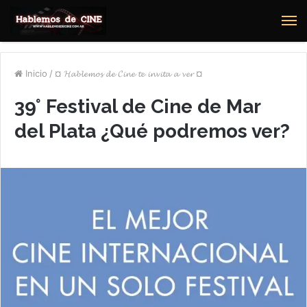
M
Inicio
/
¤ 𝓗𝓪𝓫𝓵𝓮𝓶𝓸𝓼 𝓭𝓮 𝓒𝓲𝓷𝓮 𝓽𝓮 𝓲𝓷𝓿𝓲𝓽𝓪 𝓪 𝓿𝓮𝓻 ¤
39° Festival de Cine de Mar
del Plata ¿Qué podremos ver?