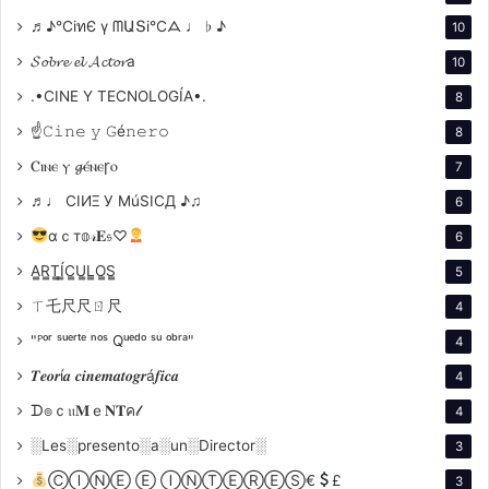
Los festivales de cine suelen cobrar tarifas de
♬♪℃іทЄ ү ᗰԱՏі℃ᗋ ♩ ♭ ♪
10
inscripción que varían entre 50 y 150 euros, aunque
𝓢𝓸𝓫𝓻𝓮 𝓮𝓵 𝓐𝓬𝓽𝓸𝓻a
10
algunos pueden ser más económicos, costando hasta
.•CINE Y TECNOLOGÍA•.
70 euros. Para cineastas independientes, estos
8
costos pueden ser significativos, ya que inscribir una
☝𝙲𝚒𝚗𝚎 𝚢 𝙶é𝚗𝚎𝚛𝚘
8
película en varios festivales puede sumar hasta 1.000
Ⲥⲓⲛⲉ ⲩ 𝓰ⲉ́ⲛⲉꞅⲟ
7
euros si se consideran tanto los locales como los
♬♩ CIИΞ У MúSICД ♪♫
6
internacionales. Aunque no todos los festivales tienen
αｃт𝕠𝓇𝐄𝔰♡
6
costos, los más reconocidos sí los aplican, lo que
ayuda a gestionar la gran cantidad de material que
A̳R̳T̳Í̳C̳U̳L̳O̳S̳
5
reciben. A pesar de la competencia, estos festivales
ㄒ乇尺尺ㄖ尺
4
son esenciales para ganar visibilidad y establecer
"ᴾᵒʳ ˢᵘᵉʳᵗᵉ ⁿᵒˢ Qᵘᵉᵈᵒ ˢᵘ ᵒᵇʳᵃ"
4
contactos en la industria.
𝑻𝒆𝒐𝒓í𝒂 𝒄𝒊𝒏𝒆𝒎𝒂𝒕𝒐𝒈𝒓á𝒇𝒊𝒄𝒂
4
ᗪ๏ｃ𝔲𝐌ｅ𝐍𝐓ค𝓁
4
░Les░presento░a░un░Director░
3
ⒸⒾⓃⒺ Ⓔ ⒾⓃⓉⒺⓇⒺⓈ€
£
3