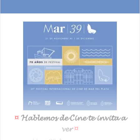
¤
𝓗𝓪𝓫𝓵𝓮𝓶𝓸𝓼 𝓭𝓮 𝓒𝓲𝓷𝓮 𝓽𝓮 𝓲𝓷𝓿𝓲𝓽𝓪 𝓪
𝓿𝓮𝓻
¤