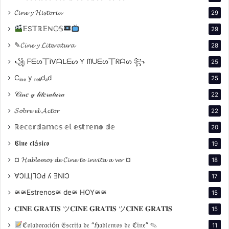
𝓒𝓲𝓷𝓮 𝔂 𝓗𝓲𝓼𝓽𝓸𝓻𝓲𝓪
29
𝔼S𝕋ℝ𝔼ℕ𝕆𝕊
29
Por lo tanto, el festival se financiará con una
combinación de fondos municipales y privados,
✎𝓒𝓲𝓷𝓮 𝔂 𝓛𝓲𝓽𝓮𝓻𝓪𝓽𝓾𝓻𝓪
28
aunque los patrocinadores privados aún no se han
꧁ ᖴᗴᔕ丅Ꭵᐯᗩᒪᗴᔕ Ƴ ᗰᑌᗴᔕ丅ᖇᗩᔕ ꧂
25
dado a conocer.
Cᵢₙₑ y ᵣₑₗᵢdₐd
25
𝒞𝒾𝓃𝑒 𝓎 𝓁𝒾𝓉𝑒𝓇𝒶𝓉𝓊𝓇𝒶
22
Inscripción Pagada para
𝓢𝓸𝓫𝓻𝓮 𝓮𝓵 𝓐𝓬𝓽𝓸𝓻
22
Participar
ℝ𝕖𝕔𝕠𝕣𝕕𝕒𝕞𝕠𝕤 𝕖𝕝 𝕖𝕤𝕥𝕣𝕖𝕟𝕠 𝕕𝕖
20
Antes de hablar de la calidad e interesante variedad
𝕮𝖎𝖓𝖊 𝖈𝖑á𝖘𝖎𝖈𝖔
19
de películas que se presentarán en este reorganizado
¤ 𝓗𝓪𝓫𝓵𝓮𝓶𝓸𝓼 𝓭𝓮 𝓒𝓲𝓷𝓮 𝓽𝓮 𝓲𝓷𝓿𝓲𝓽𝓪 𝓪 𝓿𝓮𝓻 ¤
18
festival, es importante destacar una nueva modalidad
∀ϽIꓕI̗⅂OԀ ʎ ƎNIϽ
17
para la participación de los films: la inscripción
≋≋Estrenos≋ de≋ HOY≋≋
pagada.
15
𝐂𝐈𝐍𝐄 𝐆𝐑𝐀𝐓𝐈𝐒 ツ𝐂𝐈𝐍𝐄 𝐆𝐑𝐀𝐓𝐈𝐒 ツ𝐂𝐈𝐍𝐄 𝐆𝐑𝐀𝐓𝐈𝐒
15
Costos de Inscripción en Festivales de Cine
ℭ𝔬𝔩𝔞𝔟𝔬𝔯𝔞𝔠𝔦ó𝔫 𝔈𝔰𝔠𝔯𝔦𝔱𝔞 𝔡𝔢 “ℌ𝔞𝔟𝔩𝔢𝔪𝔬𝔰 𝔡𝔢 ℭ𝔦𝔫𝔢” ✎
11