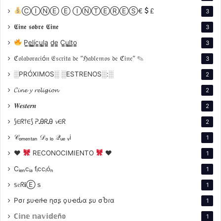
ⒸⒾⓃⒺ Ⓔ ⒾⓃⓉⒺⓇⒺⓈ€
£
3
𝕮𝖎𝖓𝖊 𝖘𝖔𝖇𝖗𝖊 𝕮𝖎𝖓𝖊
3
P̳e̳l̳í̳c̳u̳l̳a̳ d̳e̳ C̳u̳l̳t̳o̳
3
ℭ𝔬𝔩𝔞𝔟𝔬𝔯𝔞𝔠𝔦ó𝔫 𝔈𝔰𝔠𝔯𝔦𝔱𝔞 𝔡𝔢 “ℌ𝔞𝔟𝔩𝔢𝔪𝔬𝔰 𝔡𝔢 ℭ𝔦𝔫𝔢” ✎
3
░PRÓXIMOS░ ░ESTRENOS░:░
2
𝓒𝓲𝓷𝓮 𝔂 𝓻𝓮𝓵𝓲𝓰𝓲𝓸𝓷
2
𝑾𝒆𝒔𝒕𝒆𝒓𝒏
2
⟆∈ᖇ⫯∈⟆ ᕈᎯᖇᎯ 𝓿∈ᖇ
2
𝒞ₒₘₑₙₜₐₙ 𝒟ₒ ₗₒ 𝒬ᵤₑ ᵥi
1
♥
RECONOCIMIENTO
♥
1
Cᵢₑₙcᵢₐ fᵢccᵢóₙ
1
𝕤𝔢ᖇ𝐢Ⓔｓ
1
Pσɾ ʂυҽɾƚҽ ɳσʂ ϙυҽԃα ʂυ σႦɾα
1
ℂ𝕚𝕟𝕖 𝕟𝕒𝕧𝕚𝕕𝕖ñ𝕠
1