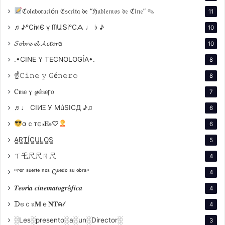
ℭ𝔬𝔩𝔞𝔟𝔬𝔯𝔞𝔠𝔦ó𝔫 𝔈𝔰𝔠𝔯𝔦𝔱𝔞 𝔡𝔢 “ℌ𝔞𝔟𝔩𝔢𝔪𝔬𝔰 𝔡𝔢 ℭ𝔦𝔫𝔢” ✎
11
♬♪℃іทЄ ү ᗰԱՏі℃ᗋ ♩ ♭ ♪
10
𝓢𝓸𝓫𝓻𝓮 𝓮𝓵 𝓐𝓬𝓽𝓸𝓻a
10
.•CINE Y TECNOLOGÍA•.
8
☝𝙲𝚒𝚗𝚎 𝚢 𝙶é𝚗𝚎𝚛𝚘
8
Ⲥⲓⲛⲉ ⲩ 𝓰ⲉ́ⲛⲉꞅⲟ
7
♬♩ CIИΞ У MúSICД ♪♫
6
αｃт𝕠𝓇𝐄𝔰♡
6
A̳R̳T̳Í̳C̳U̳L̳O̳S̳
5
ㄒ乇尺尺ㄖ尺
4
"ᴾᵒʳ ˢᵘᵉʳᵗᵉ ⁿᵒˢ Qᵘᵉᵈᵒ ˢᵘ ᵒᵇʳᵃ"
4
𝑻𝒆𝒐𝒓í𝒂 𝒄𝒊𝒏𝒆𝒎𝒂𝒕𝒐𝒈𝒓á𝒇𝒊𝒄𝒂
4
ᗪ๏ｃ𝔲𝐌ｅ𝐍𝐓ค𝓁
4
░Les░presento░a░un░Director░
3