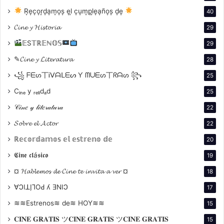
R͙e͙c͙o͙r͙d͙a͙m͙o͙s͙ e͙l͙ c͙u͙m͙p͙l͙e͙a͙ño͙s͙ d͙e͙
40
𝓒𝓲𝓷𝓮 𝔂 𝓗𝓲𝓼𝓽𝓸𝓻𝓲𝓪
29
𝔼S𝕋ℝ𝔼ℕ𝕆𝕊
29
✎𝓒𝓲𝓷𝓮 𝔂 𝓛𝓲𝓽𝓮𝓻𝓪𝓽𝓾𝓻𝓪
28
꧁ ᖴᗴᔕ丅Ꭵᐯᗩᒪᗴᔕ Ƴ ᗰᑌᗴᔕ丅ᖇᗩᔕ ꧂
25
Cᵢₙₑ y ᵣₑₗᵢdₐd
25
𝒞𝒾𝓃𝑒 𝓎 𝓁𝒾𝓉𝑒𝓇𝒶𝓉𝓊𝓇𝒶
22
𝓢𝓸𝓫𝓻𝓮 𝓮𝓵 𝓐𝓬𝓽𝓸𝓻
22
INSCRIPCIONES ABIERTAS
ℝ𝕖𝕔𝕠𝕣𝕕𝕒𝕞𝕠𝕤 𝕖𝕝 𝕖𝕤𝕥𝕣𝕖𝕟𝕠 𝕕𝕖
20
𝕮𝖎𝖓𝖊 𝖈𝖑á𝖘𝖎𝖈𝖔
Descargar bases
19
¤ 𝓗𝓪𝓫𝓵𝓮𝓶𝓸𝓼 𝓭𝓮 𝓒𝓲𝓷𝓮 𝓽𝓮 𝓲𝓷𝓿𝓲𝓽𝓪 𝓪 𝓿𝓮𝓻 ¤
18
∀ϽIꓕI̗⅂OԀ ʎ ƎNIϽ
17
≋≋Estrenos≋ de≋ HOY≋≋
15
𝐂𝐈𝐍𝐄 𝐆𝐑𝐀𝐓𝐈𝐒 ツ𝐂𝐈𝐍𝐄 𝐆𝐑𝐀𝐓𝐈𝐒 ツ𝐂𝐈𝐍𝐄 𝐆𝐑𝐀𝐓𝐈𝐒
15