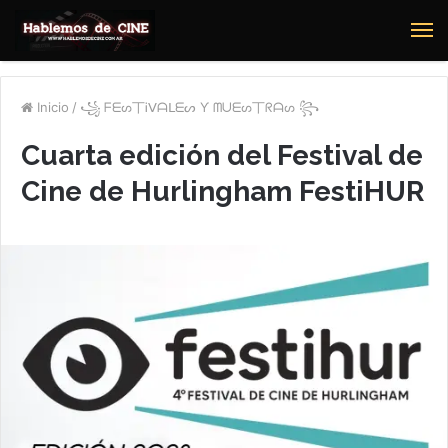
M
Inicio
/
꧁ ᖴᗴᔕ丅Ꭵᐯᗩᒪᗴᔕ Ƴ ᗰᑌᗴᔕ丅ᖇᗩᔕ ꧂
Cuarta edición del Festival de
Cine de Hurlingham FestiHUR