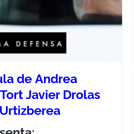
ula de
Andrea
Tort Javier Drolas
 Urtizberea
senta: