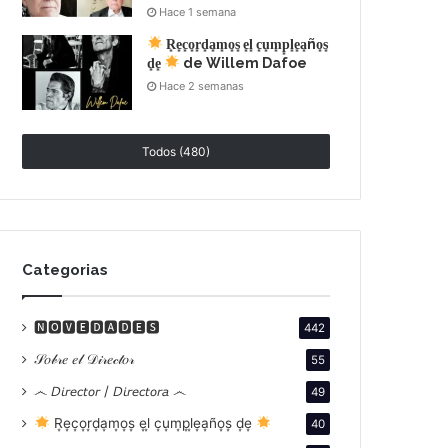
Hace 1 semana
R͙e͙c͙o͙r͙d͙a͙m͙o͙s͙ e͙l͙ c͙u͙m͙p͙l͙e͙a͙ño͙s͙
d͙e͙
de Willem Dafoe
Hace 2 semanas
Todos (480)
Categorias
🅽🅾🆅🅴🅳🅰🅳🅴🆂
442
𝒮𝑜𝒷𝓇𝑒 𝑒𝓁 𝒟𝒾𝓇𝑒𝒸𝓉𝑜𝓇
55
෴ 𝘋𝘪𝘳𝘦𝘤𝘵𝘰𝘳 / 𝘋𝘪𝘳𝘦𝘤𝘵𝘰𝘳𝘢 ෴
49
R͙e͙c͙o͙r͙d͙a͙m͙o͙s͙ e͙l͙ c͙u͙m͙p͙l͙e͙a͙ño͙s͙ d͙e͙
40