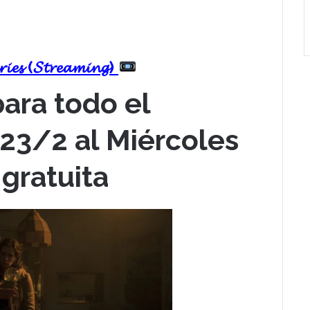
𝓮𝓻𝓲𝓮𝓼 (𝓢𝓽𝓻𝓮𝓪𝓶𝓲𝓷𝓰)
para todo el
23/2 al Miércoles
gratuita