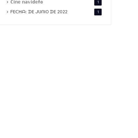
ℂ𝕚𝕟𝕖 𝕟𝕒𝕧𝕚𝕕𝕖ñ𝕠
1
ᖴEᑕᕼᗩ: ᗪE ᒍᑌᑎIO ᗪE 2022
1