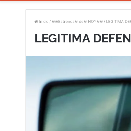
Inicio
/
≋≋Estrenos≋ de≋ HOY≋≋
/
LEGITIMA D
LEGITIMA DEFE