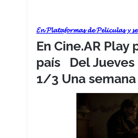
𝓔𝓷 𝓟𝓵𝓪𝓽𝓪𝓯𝓸𝓻𝓶𝓪𝓼 𝓭𝓮 𝓟𝓮𝓵𝓲𝓬𝓾𝓵𝓪𝓼 𝔂 𝓼
En Cine.AR Play 
país
Del Jueves 
1/3
Una semana 