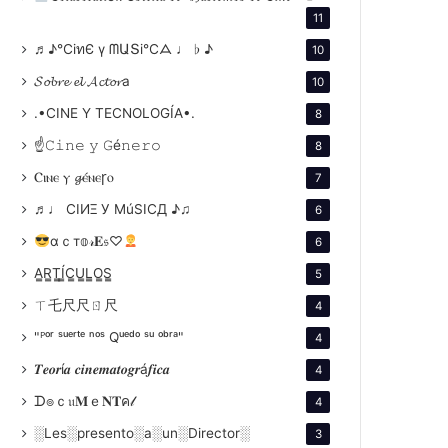
11
♬♪℃іทЄ ү ᗰԱՏі℃ᗋ ♩ ♭ ♪
10
𝓢𝓸𝓫𝓻𝓮 𝓮𝓵 𝓐𝓬𝓽𝓸𝓻a
10
.•CINE Y TECNOLOGÍA•.
8
☝𝙲𝚒𝚗𝚎 𝚢 𝙶é𝚗𝚎𝚛𝚘
8
Ⲥⲓⲛⲉ ⲩ 𝓰ⲉ́ⲛⲉꞅⲟ
7
♬♩ CIИΞ У MúSICД ♪♫
6
αｃт𝕠𝓇𝐄𝔰♡
6
A̳R̳T̳Í̳C̳U̳L̳O̳S̳
5
ㄒ乇尺尺ㄖ尺
4
"ᴾᵒʳ ˢᵘᵉʳᵗᵉ ⁿᵒˢ Qᵘᵉᵈᵒ ˢᵘ ᵒᵇʳᵃ"
4
𝑻𝒆𝒐𝒓í𝒂 𝒄𝒊𝒏𝒆𝒎𝒂𝒕𝒐𝒈𝒓á𝒇𝒊𝒄𝒂
4
ᗪ๏ｃ𝔲𝐌ｅ𝐍𝐓ค𝓁
4
░Les░presento░a░un░Director░
3