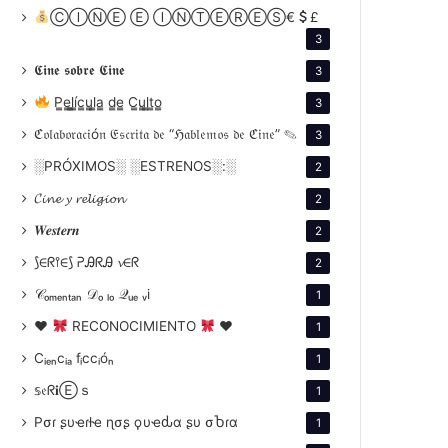
ⒸⒾⓃⒺ Ⓔ ⒾⓃⓉⒺⓇⒺⓈ€
£
3
𝕮𝖎𝖓𝖊 𝖘𝖔𝖇𝖗𝖊 𝕮𝖎𝖓𝖊
3
P̳e̳l̳í̳c̳u̳l̳a̳ d̳e̳ C̳u̳l̳t̳o̳
3
ℭ𝔬𝔩𝔞𝔟𝔬𝔯𝔞𝔠𝔦ó𝔫 𝔈𝔰𝔠𝔯𝔦𝔱𝔞 𝔡𝔢 “ℌ𝔞𝔟𝔩𝔢𝔪𝔬𝔰 𝔡𝔢 ℭ𝔦𝔫𝔢” ✎
3
░PRÓXIMOS░ ░ESTRENOS░:░
2
𝓒𝓲𝓷𝓮 𝔂 𝓻𝓮𝓵𝓲𝓰𝓲𝓸𝓷
2
𝑾𝒆𝒔𝒕𝒆𝒓𝒏
2
⟆∈ᖇ⫯∈⟆ ᕈᎯᖇᎯ 𝓿∈ᖇ
2
𝒞ₒₘₑₙₜₐₙ 𝒟ₒ ₗₒ 𝒬ᵤₑ ᵥi
1
♥
RECONOCIMIENTO
♥
1
Cᵢₑₙcᵢₐ fᵢccᵢóₙ
1
𝕤𝔢ᖇ𝐢Ⓔｓ
1
Pσɾ ʂυҽɾƚҽ ɳσʂ ϙυҽԃα ʂυ σႦɾα
1