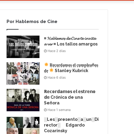
Por Hablemos de Cine
¤ 𝓗𝓪𝓫𝓵𝓮𝓶𝓸𝓼 𝓭𝓮 𝓒𝓲𝓷𝓮 𝓽𝓮 𝓲𝓷𝓿𝓲𝓽𝓪
𝓪 𝓿𝓮𝓻 ¤ Los tallos amargos
Hace 2 días
R͙e͙c͙o͙r͙d͙a͙m͙o͙s͙ e͙l͙ c͙u͙m͙p͙l͙e͙a͙ño͙s͙
d͙e͙
Stanley Kubrick
Hace 6 días
ℝ𝕖𝕔𝕠𝕣𝕕𝕒𝕞𝕠𝕤 𝕖𝕝 𝕖𝕤𝕥𝕣𝕖𝕟𝕠
𝕕𝕖 Crónica de una
Señora
Hace 1 semana
░Les░presento░a░un░Di
rector░ Edgardo
Cozarinsky