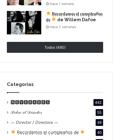
Hace 1 semana
R͙e͙c͙o͙r͙d͙a͙m͙o͙s͙ e͙l͙ c͙u͙m͙p͙l͙e͙a͙ño͙s͙
d͙e͙
de Willem Dafoe
Hace 2 semanas
Todos (480)
Categorias
🅽🅾🆅🅴🅳🅰🅳🅴🆂
442
𝒮𝑜𝒷𝓇𝑒 𝑒𝓁 𝒟𝒾𝓇𝑒𝒸𝓉𝑜𝓇
55
෴ 𝘋𝘪𝘳𝘦𝘤𝘵𝘰𝘳 / 𝘋𝘪𝘳𝘦𝘤𝘵𝘰𝘳𝘢 ෴
49
R͙e͙c͙o͙r͙d͙a͙m͙o͙s͙ e͙l͙ c͙u͙m͙p͙l͙e͙a͙ño͙s͙ d͙e͙
40