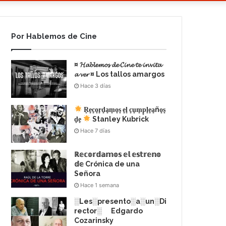
Por Hablemos de Cine
¤ 𝓗𝓪𝓫𝓵𝓮𝓶𝓸𝓼 𝓭𝓮 𝓒𝓲𝓷𝓮 𝓽𝓮 𝓲𝓷𝓿𝓲𝓽𝓪
𝓪 𝓿𝓮𝓻 ¤ Los tallos amargos
Hace 3 días
R͙e͙c͙o͙r͙d͙a͙m͙o͙s͙ e͙l͙ c͙u͙m͙p͙l͙e͙a͙ño͙s͙
d͙e͙
Stanley Kubrick
Hace 7 días
ℝ𝕖𝕔𝕠𝕣𝕕𝕒𝕞𝕠𝕤 𝕖𝕝 𝕖𝕤𝕥𝕣𝕖𝕟𝕠
𝕕𝕖 Crónica de una
Señora
Hace 1 semana
░Les░presento░a░un░Di
rector░ Edgardo
Cozarinsky