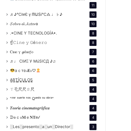
11
♬♪℃іทЄ ү ᗰԱՏі℃ᗋ ♩ ♭ ♪
10
𝓢𝓸𝓫𝓻𝓮 𝓮𝓵 𝓐𝓬𝓽𝓸𝓻a
10
.•CINE Y TECNOLOGÍA•.
8
☝𝙲𝚒𝚗𝚎 𝚢 𝙶é𝚗𝚎𝚛𝚘
8
Ⲥⲓⲛⲉ ⲩ 𝓰ⲉ́ⲛⲉꞅⲟ
7
♬♩ CIИΞ У MúSICД ♪♫
6
αｃт𝕠𝓇𝐄𝔰♡
6
A̳R̳T̳Í̳C̳U̳L̳O̳S̳
5
ㄒ乇尺尺ㄖ尺
4
"ᴾᵒʳ ˢᵘᵉʳᵗᵉ ⁿᵒˢ Qᵘᵉᵈᵒ ˢᵘ ᵒᵇʳᵃ"
4
𝑻𝒆𝒐𝒓í𝒂 𝒄𝒊𝒏𝒆𝒎𝒂𝒕𝒐𝒈𝒓á𝒇𝒊𝒄𝒂
4
ᗪ๏ｃ𝔲𝐌ｅ𝐍𝐓ค𝓁
4
░Les░presento░a░un░Director░
3