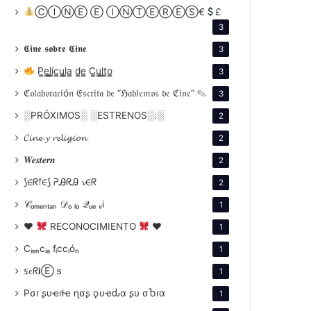
ⒸⒾⓃⒺ Ⓔ ⒾⓃⓉⒺⓇⒺⓈ€
£
3
𝕮𝖎𝖓𝖊 𝖘𝖔𝖇𝖗𝖊 𝕮𝖎𝖓𝖊
3
P̳e̳l̳í̳c̳u̳l̳a̳ d̳e̳ C̳u̳l̳t̳o̳
3
ℭ𝔬𝔩𝔞𝔟𝔬𝔯𝔞𝔠𝔦ó𝔫 𝔈𝔰𝔠𝔯𝔦𝔱𝔞 𝔡𝔢 “ℌ𝔞𝔟𝔩𝔢𝔪𝔬𝔰 𝔡𝔢 ℭ𝔦𝔫𝔢” ✎
3
░PRÓXIMOS░ ░ESTRENOS░:░
2
𝓒𝓲𝓷𝓮 𝔂 𝓻𝓮𝓵𝓲𝓰𝓲𝓸𝓷
2
𝑾𝒆𝒔𝒕𝒆𝒓𝒏
2
⟆∈ᖇ⫯∈⟆ ᕈᎯᖇᎯ 𝓿∈ᖇ
2
𝒞ₒₘₑₙₜₐₙ 𝒟ₒ ₗₒ 𝒬ᵤₑ ᵥi
1
♥
RECONOCIMIENTO
♥
1
Cᵢₑₙcᵢₐ fᵢccᵢóₙ
1
𝕤𝔢ᖇ𝐢Ⓔｓ
1
Pσɾ ʂυҽɾƚҽ ɳσʂ ϙυҽԃα ʂυ σႦɾα
1