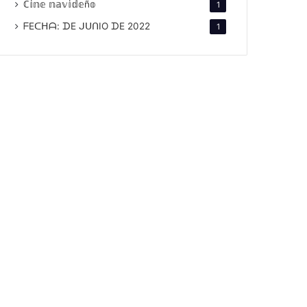
ℂ𝕚𝕟𝕖 𝕟𝕒𝕧𝕚𝕕𝕖ñ𝕠
1
ᖴEᑕᕼᗩ: ᗪE ᒍᑌᑎIO ᗪE 2022
1