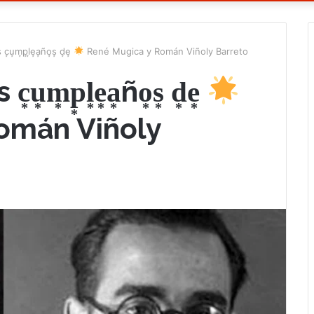
 c͙u͙m͙p͙l͙e͙a͙ño͙s͙ d͙e͙
René Mugica y Román Viñoly Barreto
 c͙u͙m͙p͙l͙e͙a͙ño͙s͙ d͙e͙
omán Viñoly