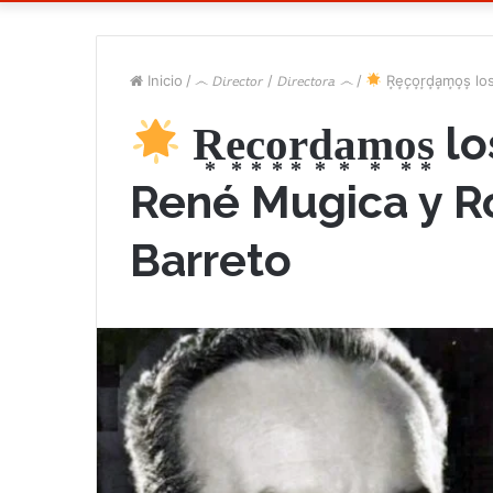
Inicio
/
෴ 𝘋𝘪𝘳𝘦𝘤𝘵𝘰𝘳 / 𝘋𝘪𝘳𝘦𝘤𝘵𝘰𝘳𝘢 ෴
/
R͙e͙c͙o͙r͙d͙a͙m͙o͙s͙ los
R͙e͙c͙o͙r͙d͙a͙m͙o͙s͙ los
René Mugica y R
Barreto