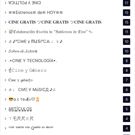
∀ϽIꓕI̗⅂OԀ ʎ ƎNIϽ
17
se erigen no solo como figuras del pasado, sino como
≋≋Estrenos≋ de≋ HOY≋≋
símbolos de una era dorada que sigue inspirando a
15
nuevas generaciones.
𝐂𝐈𝐍𝐄 𝐆𝐑𝐀𝐓𝐈𝐒 ツ𝐂𝐈𝐍𝐄 𝐆𝐑𝐀𝐓𝐈𝐒 ツ𝐂𝐈𝐍𝐄 𝐆𝐑𝐀𝐓𝐈𝐒
15
ℭ𝔬𝔩𝔞𝔟𝔬𝔯𝔞𝔠𝔦ó𝔫 𝔈𝔰𝔠𝔯𝔦𝔱𝔞 𝔡𝔢 “ℌ𝔞𝔟𝔩𝔢𝔪𝔬𝔰 𝔡𝔢 ℭ𝔦𝔫𝔢” ✎
11
Trayectorias contrastantes
♬♪℃іทЄ ү ᗰԱՏі℃ᗋ ♩ ♭ ♪
10
El galán romántico del Cine argentino
𝓢𝓸𝓫𝓻𝓮 𝓮𝓵 𝓐𝓬𝓽𝓸𝓻a
10
.•CINE Y TECNOLOGÍA•.
8
Ricardo Passano
, uno de los más grandes intérpretes
☝𝙲𝚒𝚗𝚎 𝚢 𝙶é𝚗𝚎𝚛𝚘
8
del cine y teatro argentino, dejó una marca indeleble
en la cultura nacional a lo largo de más de siete
Ⲥⲓⲛⲉ ⲩ 𝓰ⲉ́ⲛⲉꞅⲟ
7
décadas de carrera. Su aparición en la pantalla grande
♬♩ CIИΞ У MúSICД ♪♫
6
comenzó en 1937, influenciado por su familia, pionera
αｃт𝕠𝓇𝐄𝔰♡
6
en el teatro independiente, lo que cimentó sus bases
A̳R̳T̳Í̳C̳U̳L̳O̳S̳
5
artísticas en un entorno en constante búsqueda de la
innovación.
ㄒ乇尺尺ㄖ尺
4
"ᴾᵒʳ ˢᵘᵉʳᵗᵉ ⁿᵒˢ Qᵘᵉᵈᵒ ˢᵘ ᵒᵇʳᵃ"
4
Su interpretación en
Juvenilia
(1943), obra adaptada