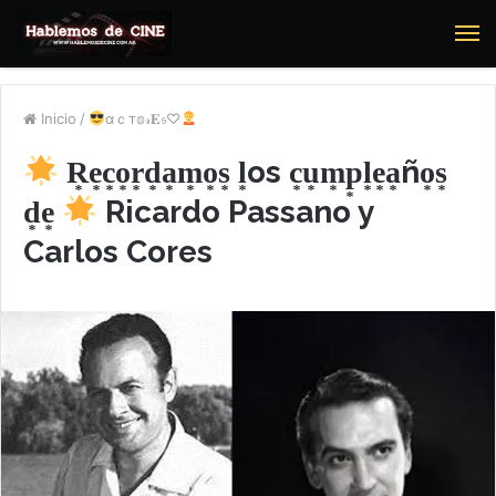
M
Inicio
/
αｃт𝕠𝓇𝐄𝔰♡
R͙e͙c͙o͙r͙d͙a͙m͙o͙s͙ l͙os c͙u͙m͙p͙l͙e͙a͙ño͙s͙
d͙e͙
Ricardo Passano y
Carlos Cores