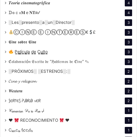
𝑻𝒆𝒐𝒓í𝒂 𝒄𝒊𝒏𝒆𝒎𝒂𝒕𝒐𝒈𝒓á𝒇𝒊𝒄𝒂
4
de Miguel Cané, lo catapultó como un actor de
ᗪ๏ｃ𝔲𝐌ｅ𝐍𝐓ค𝓁
4
profunda sensibilidad, capaz de evocar calidez y
░Les░presento░a░un░Director░
emociones genuinas en sus personajes. Passano se
3
especializó en papeles románticos y teatrales, donde
ⒸⒾⓃⒺ Ⓔ ⒾⓃⓉⒺⓇⒺⓈ€
£
3
su carisma, porte y expresividad cautivaban al público.
𝕮𝖎𝖓𝖊 𝖘𝖔𝖇𝖗𝖊 𝕮𝖎𝖓𝖊
3
P̳e̳l̳í̳c̳u̳l̳a̳ d̳e̳ C̳u̳l̳t̳o̳
3
Entre sus trabajos más destacados se
ℭ𝔬𝔩𝔞𝔟𝔬𝔯𝔞𝔠𝔦ó𝔫 𝔈𝔰𝔠𝔯𝔦𝔱𝔞 𝔡𝔢 “ℌ𝔞𝔟𝔩𝔢𝔪𝔬𝔰 𝔡𝔢 ℭ𝔦𝔫𝔢” ✎
encuentran
Ritmo, sal y pimienta
(1951) y
La niña de
3
fuego
(1952), donde compartió pantalla con la célebre
░PRÓXIMOS░ ░ESTRENOS░:░
2
Lolita Torres. Estas colaboraciones no solo
𝓒𝓲𝓷𝓮 𝔂 𝓻𝓮𝓵𝓲𝓰𝓲𝓸𝓷
2
consolidaron su imagen como el romántico por
𝑾𝒆𝒔𝒕𝒆𝒓𝒏
2
excelencia del cine argentino, sino que también
⟆∈ᖇ⫯∈⟆ ᕈᎯᖇᎯ 𝓿∈ᖇ
2
ilustraron su capacidad para crear conexiones
emocionales con la audiencia. Su voz cautivadora y su
𝒞ₒₘₑₙₜₐₙ 𝒟ₒ ₗₒ 𝒬ᵤₑ ᵥi
1
presencia escénica lo hicieron un favorito en las
♥
RECONOCIMIENTO
♥
1
comedias y melodramas de la época.
Cᵢₑₙcᵢₐ fᵢccᵢóₙ
1