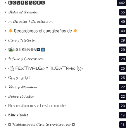
🅽🅾🆅🅴🅳🅰🅳🅴🆂
442
del cine argentino. Este “duelo” en la pantalla grande
𝒮𝑜𝒷𝓇𝑒 𝑒𝓁 𝒟𝒾𝓇𝑒𝒸𝓉𝑜𝓇
55
no solo reflejaba sus capacidades actoralmente
෴ 𝘋𝘪𝘳𝘦𝘤𝘵𝘰𝘳 / 𝘋𝘪𝘳𝘦𝘤𝘵𝘰𝘳𝘢 ෴
49
opuestas, sino también la diversidad del cine de ese
tiempo, que se encontraba en constante evolución.
R͙e͙c͙o͙r͙d͙a͙m͙o͙s͙ e͙l͙ c͙u͙m͙p͙l͙e͙a͙ño͙s͙ d͙e͙
40
𝓒𝓲𝓷𝓮 𝔂 𝓗𝓲𝓼𝓽𝓸𝓻𝓲𝓪
29
En un país donde la cinematografía se entrelazaba con
𝔼S𝕋ℝ𝔼ℕ𝕆𝕊
29
la identidad cultural, Passano y Cores enriquecieron
✎𝓒𝓲𝓷𝓮 𝔂 𝓛𝓲𝓽𝓮𝓻𝓪𝓽𝓾𝓻𝓪
28
el panorama artístico. Su legado trasciende las
décadas, demostrando que la actuación es una forma
꧁ ᖴᗴᔕ丅Ꭵᐯᗩᒪᗴᔕ Ƴ ᗰᑌᗴᔕ丅ᖇᗩᔕ ꧂
25
de arte que retumba en el alma del espectador, más
Cᵢₙₑ y ᵣₑₗᵢdₐd
25
allá de la época en que fue representada.
𝒞𝒾𝓃𝑒 𝓎 𝓁𝒾𝓉𝑒𝓇𝒶𝓉𝓊𝓇𝒶
22
𝓢𝓸𝓫𝓻𝓮 𝓮𝓵 𝓐𝓬𝓽𝓸𝓻
22
Hoy, al revivir sus obras y trayectorias, vemos no solo
un enfrentamiento entre dos grandes galanes, sino un
ℝ𝕖𝕔𝕠𝕣𝕕𝕒𝕞𝕠𝕤 𝕖𝕝 𝕖𝕤𝕥𝕣𝕖𝕟𝕠 𝕕𝕖
20
diálogo constante entre distintos estilos y una
𝕮𝖎𝖓𝖊 𝖈𝖑á𝖘𝖎𝖈𝖔
19
invitación a reflexionar sobre la riqueza del cine
¤ 𝓗𝓪𝓫𝓵𝓮𝓶𝓸𝓼 𝓭𝓮 𝓒𝓲𝓷𝓮 𝓽𝓮 𝓲𝓷𝓿𝓲𝓽𝓪 𝓪 𝓿𝓮𝓻 ¤
18
argentino clásico. Así, Ricardo Passano y Carlos Cores