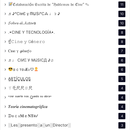
ℭ𝔬𝔩𝔞𝔟𝔬𝔯𝔞𝔠𝔦ó𝔫 𝔈𝔰𝔠𝔯𝔦𝔱𝔞 𝔡𝔢 “ℌ𝔞𝔟𝔩𝔢𝔪𝔬𝔰 𝔡𝔢 ℭ𝔦𝔫𝔢” ✎
11
♬♪℃іทЄ ү ᗰԱՏі℃ᗋ ♩ ♭ ♪
10
𝓢𝓸𝓫𝓻𝓮 𝓮𝓵 𝓐𝓬𝓽𝓸𝓻a
10
“Pepe Carvalho” (1999) y “Cuéntame” (2003).
.•CINE Y TECNOLOGÍA•.
8
☝𝙲𝚒𝚗𝚎 𝚢 𝙶é𝚗𝚎𝚛𝚘
8
Falleció en Madrid a los 80 años a causa de un cáncer
Ⲥⲓⲛⲉ ⲩ 𝓰ⲉ́ⲛⲉꞅⲟ
de páncreas. Su legado en las artes escénicas y
7
cinematográficas perdura, siendo recordado por sus
♬♩ CIИΞ У MúSICД ♪♫
6
contribuciones tanto en Uruguay como en Argentina y
αｃт𝕠𝓇𝐄𝔰♡
6
España.
A̳R̳T̳Í̳C̳U̳L̳O̳S̳
5
ㄒ乇尺尺ㄖ尺
Desde su primer coprotagónico con Narciso Ibáñez
4
Menta en “Procesado 1040”, dirigida por Rubén W.
"ᴾᵒʳ ˢᵘᵉʳᵗᵉ ⁿᵒˢ Qᵘᵉᵈᵒ ˢᵘ ᵒᵇʳᵃ"
4
Cavallotti, hasta 1974, año en que se estrenaron “Los
𝑻𝒆𝒐𝒓í𝒂 𝒄𝒊𝒏𝒆𝒎𝒂𝒕𝒐𝒈𝒓á𝒇𝒊𝒄𝒂
4
golpes bajos” el 4 de febrero y “Quebracho” el 16 de
ᗪ๏ｃ𝔲𝐌ｅ𝐍𝐓ค𝓁
4
mayo, Vidarte actuó en 26 films. Luego, la dictadura lo
░Les░presento░a░un░Director░
3
obligó a exiliarse.