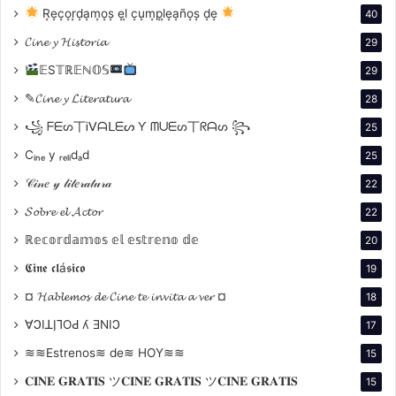
está triste” (1977), “Cervantes” (1980), “Crónica del
R͙e͙c͙o͙r͙d͙a͙m͙o͙s͙ e͙l͙ c͙u͙m͙p͙l͙e͙a͙ño͙s͙ d͙e͙
40
alba” (1983), “Tristeza de amor” (1986), “La huella del
𝓒𝓲𝓷𝓮 𝔂 𝓗𝓲𝓼𝓽𝓸𝓻𝓲𝓪
29
crimen” (1990), “Turno de oficio II” (1995),
𝔼S𝕋ℝ𝔼ℕ𝕆𝕊
29
✎𝓒𝓲𝓷𝓮 𝔂 𝓛𝓲𝓽𝓮𝓻𝓪𝓽𝓾𝓻𝓪
28
꧁ ᖴᗴᔕ丅Ꭵᐯᗩᒪᗴᔕ Ƴ ᗰᑌᗴᔕ丅ᖇᗩᔕ ꧂
25
Cᵢₙₑ y ᵣₑₗᵢdₐd
25
𝒞𝒾𝓃𝑒 𝓎 𝓁𝒾𝓉𝑒𝓇𝒶𝓉𝓊𝓇𝒶
22
𝓢𝓸𝓫𝓻𝓮 𝓮𝓵 𝓐𝓬𝓽𝓸𝓻
22
ℝ𝕖𝕔𝕠𝕣𝕕𝕒𝕞𝕠𝕤 𝕖𝕝 𝕖𝕤𝕥𝕣𝕖𝕟𝕠 𝕕𝕖
20
𝕮𝖎𝖓𝖊 𝖈𝖑á𝖘𝖎𝖈𝖔
19
¤ 𝓗𝓪𝓫𝓵𝓮𝓶𝓸𝓼 𝓭𝓮 𝓒𝓲𝓷𝓮 𝓽𝓮 𝓲𝓷𝓿𝓲𝓽𝓪 𝓪 𝓿𝓮𝓻 ¤
18
∀ϽIꓕI̗⅂OԀ ʎ ƎNIϽ
17
≋≋Estrenos≋ de≋ HOY≋≋
15
𝐂𝐈𝐍𝐄 𝐆𝐑𝐀𝐓𝐈𝐒 ツ𝐂𝐈𝐍𝐄 𝐆𝐑𝐀𝐓𝐈𝐒 ツ𝐂𝐈𝐍𝐄 𝐆𝐑𝐀𝐓𝐈𝐒
15