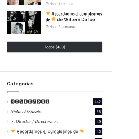
Hace 1 semana
R͙e͙c͙o͙r͙d͙a͙m͙o͙s͙ e͙l͙ c͙u͙m͙p͙l͙e͙a͙ño͙s͙
d͙e͙
de Willem Dafoe
Hace 2 semanas
Todos (480)
Categorias
🅽🅾🆅🅴🅳🅰🅳🅴🆂
442
𝒮𝑜𝒷𝓇𝑒 𝑒𝓁 𝒟𝒾𝓇𝑒𝒸𝓉𝑜𝓇
55
෴ 𝘋𝘪𝘳𝘦𝘤𝘵𝘰𝘳 / 𝘋𝘪𝘳𝘦𝘤𝘵𝘰𝘳𝘢 ෴
49
R͙e͙c͙o͙r͙d͙a͙m͙o͙s͙ e͙l͙ c͙u͙m͙p͙l͙e͙a͙ño͙s͙ d͙e͙
40