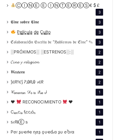
ⒸⒾⓃⒺ Ⓔ ⒾⓃⓉⒺⓇⒺⓈ€
£
3
𝕮𝖎𝖓𝖊 𝖘𝖔𝖇𝖗𝖊 𝕮𝖎𝖓𝖊
3
P̳e̳l̳í̳c̳u̳l̳a̳ d̳e̳ C̳u̳l̳t̳o̳
3
ℭ𝔬𝔩𝔞𝔟𝔬𝔯𝔞𝔠𝔦ó𝔫 𝔈𝔰𝔠𝔯𝔦𝔱𝔞 𝔡𝔢 “ℌ𝔞𝔟𝔩𝔢𝔪𝔬𝔰 𝔡𝔢 ℭ𝔦𝔫𝔢” ✎
3
░PRÓXIMOS░ ░ESTRENOS░:░
2
𝓒𝓲𝓷𝓮 𝔂 𝓻𝓮𝓵𝓲𝓰𝓲𝓸𝓷
2
𝑾𝒆𝒔𝒕𝒆𝒓𝒏
2
⟆∈ᖇ⫯∈⟆ ᕈᎯᖇᎯ 𝓿∈ᖇ
2
𝒞ₒₘₑₙₜₐₙ 𝒟ₒ ₗₒ 𝒬ᵤₑ ᵥi
1
♥
RECONOCIMIENTO
♥
1
Cᵢₑₙcᵢₐ fᵢccᵢóₙ
1
𝕤𝔢ᖇ𝐢Ⓔｓ
1
Pσɾ ʂυҽɾƚҽ ɳσʂ ϙυҽԃα ʂυ σႦɾα
1