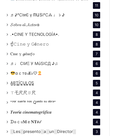
11
♬♪℃іทЄ ү ᗰԱՏі℃ᗋ ♩ ♭ ♪
10
𝓢𝓸𝓫𝓻𝓮 𝓮𝓵 𝓐𝓬𝓽𝓸𝓻a
10
.•CINE Y TECNOLOGÍA•.
8
☝𝙲𝚒𝚗𝚎 𝚢 𝙶é𝚗𝚎𝚛𝚘
8
Ⲥⲓⲛⲉ ⲩ 𝓰ⲉ́ⲛⲉꞅⲟ
7
♬♩ CIИΞ У MúSICД ♪♫
6
αｃт𝕠𝓇𝐄𝔰♡
6
A̳R̳T̳Í̳C̳U̳L̳O̳S̳
5
ㄒ乇尺尺ㄖ尺
4
"ᴾᵒʳ ˢᵘᵉʳᵗᵉ ⁿᵒˢ Qᵘᵉᵈᵒ ˢᵘ ᵒᵇʳᵃ"
4
𝑻𝒆𝒐𝒓í𝒂 𝒄𝒊𝒏𝒆𝒎𝒂𝒕𝒐𝒈𝒓á𝒇𝒊𝒄𝒂
4
ᗪ๏ｃ𝔲𝐌ｅ𝐍𝐓ค𝓁
4
░Les░presento░a░un░Director░
3