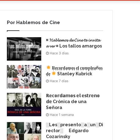
Por Hablemos de Cine
¤ 𝓗𝓪𝓫𝓵𝓮𝓶𝓸𝓼 𝓭𝓮 𝓒𝓲𝓷𝓮 𝓽𝓮 𝓲𝓷𝓿𝓲𝓽𝓪
𝓪 𝓿𝓮𝓻 ¤ Los tallos amargos
Hace 3 días
R͙e͙c͙o͙r͙d͙a͙m͙o͙s͙ e͙l͙ c͙u͙m͙p͙l͙e͙a͙ño͙s͙
d͙e͙
Stanley Kubrick
Hace 7 días
ℝ𝕖𝕔𝕠𝕣𝕕𝕒𝕞𝕠𝕤 𝕖𝕝 𝕖𝕤𝕥𝕣𝕖𝕟𝕠
𝕕𝕖 Crónica de una
Señora
Hace 1 semana
░Les░presento░a░un░Di
rector░ Edgardo
Cozarinsky