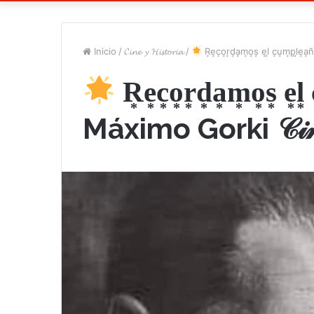
Inicio
/
𝓒𝓲𝓷𝓮 𝔂 𝓗𝓲𝓼𝓽𝓸𝓻𝓲𝓪
/
R͙e͙c͙o͙r͙d͙a͙m͙o͙s͙ e͙l͙ c͙u͙m͙p͙l͙e͙a͙
R͙e͙c͙o͙r͙d͙a͙m͙o͙s͙ e͙l͙
Máximo Gorki 𝒞𝒾𝓃𝑒 𝓎 