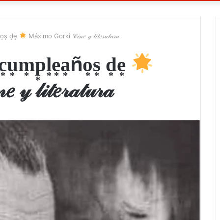
ño͙s͙ d͙e͙
Máximo Gorki 𝒞𝒾𝓃𝑒 𝓎 𝓁𝒾𝓉𝑒𝓇𝒶𝓉𝓊𝓇𝒶
 c͙u͙m͙p͙l͙e͙a͙ño͙s͙ d͙e͙
𝒾𝓉𝑒𝓇𝒶𝓉𝓊𝓇𝒶