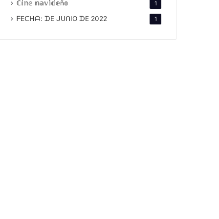
ℂ𝕚𝕟𝕖 𝕟𝕒𝕧𝕚𝕕𝕖ñ𝕠
1
ᖴEᑕᕼᗩ: ᗪE ᒍᑌᑎIO ᗪE 2022
1