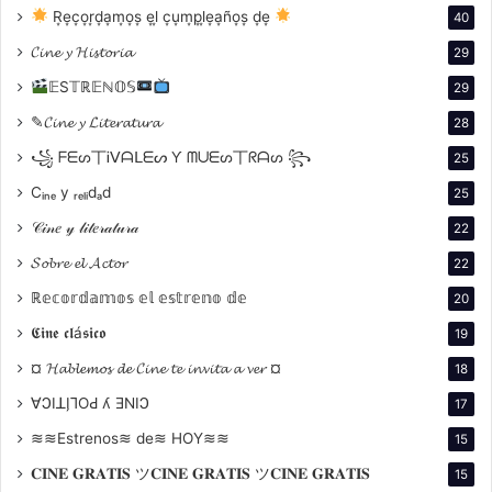
R͙e͙c͙o͙r͙d͙a͙m͙o͙s͙ e͙l͙ c͙u͙m͙p͙l͙e͙a͙ño͙s͙ d͙e͙
40
Vida Personal
𝓒𝓲𝓷𝓮 𝔂 𝓗𝓲𝓼𝓽𝓸𝓻𝓲𝓪
29
𝔼S𝕋ℝ𝔼ℕ𝕆𝕊
29
✎𝓒𝓲𝓷𝓮 𝔂 𝓛𝓲𝓽𝓮𝓻𝓪𝓽𝓾𝓻𝓪
28
꧁ ᖴᗴᔕ丅Ꭵᐯᗩᒪᗴᔕ Ƴ ᗰᑌᗴᔕ丅ᖇᗩᔕ ꧂
25
Cᵢₙₑ y ᵣₑₗᵢdₐd
25
𝒞𝒾𝓃𝑒 𝓎 𝓁𝒾𝓉𝑒𝓇𝒶𝓉𝓊𝓇𝒶
22
𝓢𝓸𝓫𝓻𝓮 𝓮𝓵 𝓐𝓬𝓽𝓸𝓻
22
ℝ𝕖𝕔𝕠𝕣𝕕𝕒𝕞𝕠𝕤 𝕖𝕝 𝕖𝕤𝕥𝕣𝕖𝕟𝕠 𝕕𝕖
20
A pesar de su fama, Kubrick llevaba una vida privada
𝕮𝖎𝖓𝖊 𝖈𝖑á𝖘𝖎𝖈𝖔
19
reservada y se alejaba de los excesos típicos de la
¤ 𝓗𝓪𝓫𝓵𝓮𝓶𝓸𝓼 𝓭𝓮 𝓒𝓲𝓷𝓮 𝓽𝓮 𝓲𝓷𝓿𝓲𝓽𝓪 𝓪 𝓿𝓮𝓻 ¤
18
industria del cine. Su relación con su esposa,
∀ϽIꓕI̗⅂OԀ ʎ ƎNIϽ
17
Christiane, y su vida en el Reino Unido también
≋≋Estrenos≋ de≋ HOY≋≋
influyeron en su trabajo.
15
𝐂𝐈𝐍𝐄 𝐆𝐑𝐀𝐓𝐈𝐒 ツ𝐂𝐈𝐍𝐄 𝐆𝐑𝐀𝐓𝐈𝐒 ツ𝐂𝐈𝐍𝐄 𝐆𝐑𝐀𝐓𝐈𝐒
15