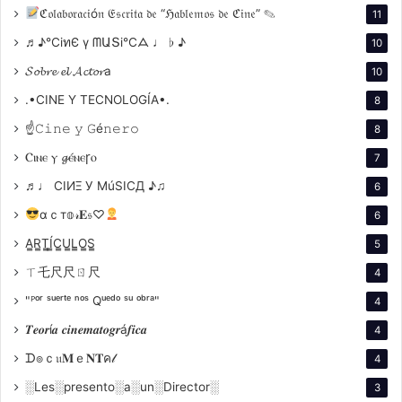
ℭ𝔬𝔩𝔞𝔟𝔬𝔯𝔞𝔠𝔦ó𝔫 𝔈𝔰𝔠𝔯𝔦𝔱𝔞 𝔡𝔢 “ℌ𝔞𝔟𝔩𝔢𝔪𝔬𝔰 𝔡𝔢 ℭ𝔦𝔫𝔢” ✎
11
♬♪℃іทЄ ү ᗰԱՏі℃ᗋ ♩ ♭ ♪
10
𝓢𝓸𝓫𝓻𝓮 𝓮𝓵 𝓐𝓬𝓽𝓸𝓻a
10
.•CINE Y TECNOLOGÍA•.
8
☝𝙲𝚒𝚗𝚎 𝚢 𝙶é𝚗𝚎𝚛𝚘
8
Ⲥⲓⲛⲉ ⲩ 𝓰ⲉ́ⲛⲉꞅⲟ
7
♬♩ CIИΞ У MúSICД ♪♫
6
αｃт𝕠𝓇𝐄𝔰♡
6
A̳R̳T̳Í̳C̳U̳L̳O̳S̳
5
ㄒ乇尺尺ㄖ尺
4
"ᴾᵒʳ ˢᵘᵉʳᵗᵉ ⁿᵒˢ Qᵘᵉᵈᵒ ˢᵘ ᵒᵇʳᵃ"
4
Entorno cultural
𝑻𝒆𝒐𝒓í𝒂 𝒄𝒊𝒏𝒆𝒎𝒂𝒕𝒐𝒈𝒓á𝒇𝒊𝒄𝒂
4
ᗪ๏ｃ𝔲𝐌ｅ𝐍𝐓ค𝓁
4
Kubrick tenía una fuerte conexión con su herencia
░Les░presento░a░un░Director░
europea, lo que influyó en su estilo y en su decisión
3