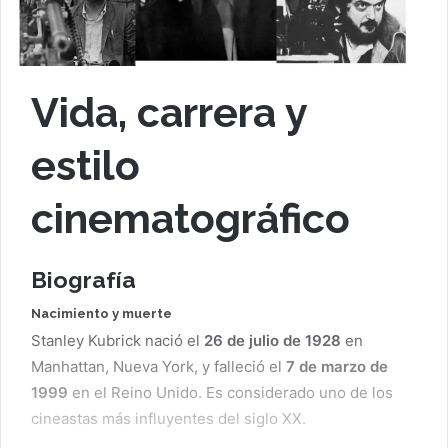
Vida, carrera y
estilo
cinematográfico
Biografía
Nacimiento y muerte
Stanley Kubrick nació el
26 de julio de 1928
en
Manhattan, Nueva York, y falleció el
7 de marzo de
1999
en el Reino Unido. Es considerado uno de los
cineastas más influyentes del siglo XX.