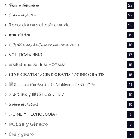
asegurando el éxito antes de que las cámaras
𝒞𝒾𝓃𝑒 𝓎 𝓁𝒾𝓉𝑒𝓇𝒶𝓉𝓊𝓇𝒶
22
comenzaran a rodar.
𝓢𝓸𝓫𝓻𝓮 𝓮𝓵 𝓐𝓬𝓽𝓸𝓻
22
ℝ𝕖𝕔𝕠𝕣𝕕𝕒𝕞𝕠𝕤 𝕖𝕝 𝕖𝕤𝕥𝕣𝕖𝕟𝕠 𝕕𝕖
20
Reconocimiento internacional
𝕮𝖎𝖓𝖊 𝖈𝖑á𝖘𝖎𝖈𝖔
19
En 2003, fue invitado al Festival Internacional de Cine
¤ 𝓗𝓪𝓫𝓵𝓮𝓶𝓸𝓼 𝓭𝓮 𝓒𝓲𝓷𝓮 𝓽𝓮 𝓲𝓷𝓿𝓲𝓽𝓪 𝓪 𝓿𝓮𝓻 ¤
18
Latinoamericano en La Habana, donde fue recibido
∀ϽIꓕI̗⅂OԀ ʎ ƎNIϽ
17
con gran entusiasmo. Incluso el líder cubano Fidel
≋≋Estrenos≋ de≋ HOY≋≋
15
Castro quiso conocerlo, agradeciéndole por llevar
𝐂𝐈𝐍𝐄 𝐆𝐑𝐀𝐓𝐈𝐒 ツ𝐂𝐈𝐍𝐄 𝐆𝐑𝐀𝐓𝐈𝐒 ツ𝐂𝐈𝐍𝐄 𝐆𝐑𝐀𝐓𝐈𝐒
alegría al pueblo cubano en tiempos difíciles.
15
ℭ𝔬𝔩𝔞𝔟𝔬𝔯𝔞𝔠𝔦ó𝔫 𝔈𝔰𝔠𝔯𝔦𝔱𝔞 𝔡𝔢 “ℌ𝔞𝔟𝔩𝔢𝔪𝔬𝔰 𝔡𝔢 ℭ𝔦𝔫𝔢” ✎
11
Reflejo del típico argentino
♬♪℃іทЄ ү ᗰԱՏі℃ᗋ ♩ ♭ ♪
10
𝓢𝓸𝓫𝓻𝓮 𝓮𝓵 𝓐𝓬𝓽𝓸𝓻a
10
Con su estilo canchero y simpático, encarna al típico
.•CINE Y TECNOLOGÍA•.
argentino. Es un fanático ferviente de Racing Club y
8
es conocido por interrumpir grabaciones para seguir
☝𝙲𝚒𝚗𝚎 𝚢 𝙶é𝚗𝚎𝚛𝚘
8
los partidos de su equipo. Fue elegido para ponerle
Ⲥⲓⲛⲉ ⲩ 𝓰ⲉ́ⲛⲉꞅⲟ
7