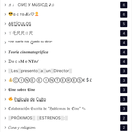
voz a
Muchachos, la película de la gente
, que muestra
♬♩ CIИΞ У MúSICД ♪♫
6
cómo se vivió el Mundial de Qatar 2022 desde la
αｃт𝕠𝓇𝐄𝔰♡
6
perspectiva de los hinchas.
A̳R̳T̳Í̳C̳U̳L̳O̳S̳
5
Reproductor
ㄒ乇尺尺ㄖ尺
4
de
"ᴾᵒʳ ˢᵘᵉʳᵗᵉ ⁿᵒˢ Qᵘᵉᵈᵒ ˢᵘ ᵒᵇʳᵃ"
4
vídeo
𝑻𝒆𝒐𝒓í𝒂 𝒄𝒊𝒏𝒆𝒎𝒂𝒕𝒐𝒈𝒓á𝒇𝒊𝒄𝒂
4
ᗪ๏ｃ𝔲𝐌ｅ𝐍𝐓ค𝓁
4
░Les░presento░a░un░Director░
3
ⒸⒾⓃⒺ Ⓔ ⒾⓃⓉⒺⓇⒺⓈ€
£
3
00:00
00:15
𝕮𝖎𝖓𝖊 𝖘𝖔𝖇𝖗𝖊 𝕮𝖎𝖓𝖊
3
Reflexión personal
P̳e̳l̳í̳c̳u̳l̳a̳ d̳e̳ C̳u̳l̳t̳o̳
3
ℭ𝔬𝔩𝔞𝔟𝔬𝔯𝔞𝔠𝔦ó𝔫 𝔈𝔰𝔠𝔯𝔦𝔱𝔞 𝔡𝔢 “ℌ𝔞𝔟𝔩𝔢𝔪𝔬𝔰 𝔡𝔢 ℭ𝔦𝔫𝔢” ✎
3
░PRÓXIMOS░ ░ESTRENOS░:░
2
𝓒𝓲𝓷𝓮 𝔂 𝓻𝓮𝓵𝓲𝓰𝓲𝓸𝓷
2