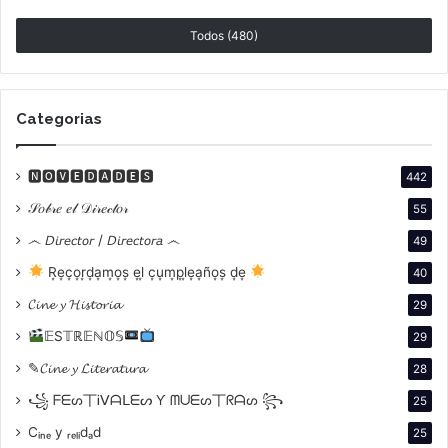
Todos (480)
Categorias
🅽🅾🆅🅴🅳🅰🅳🅴🆂
442
𝒮𝑜𝒷𝓇𝑒 𝑒𝓁 𝒟𝒾𝓇𝑒𝒸𝓉𝑜𝓇
55
෴ 𝘋𝘪𝘳𝘦𝘤𝘵𝘰𝘳 / 𝘋𝘪𝘳𝘦𝘤𝘵𝘰𝘳𝘢 ෴
49
R͙e͙c͙o͙r͙d͙a͙m͙o͙s͙ e͙l͙ c͙u͙m͙p͙l͙e͙a͙ño͙s͙ d͙e͙
40
𝓒𝓲𝓷𝓮 𝔂 𝓗𝓲𝓼𝓽𝓸𝓻𝓲𝓪
29
𝔼S𝕋ℝ𝔼ℕ𝕆𝕊
29
En 1986, protagonizó
Brigada Explosiva
, una película
✎𝓒𝓲𝓷𝓮 𝔂 𝓛𝓲𝓽𝓮𝓻𝓪𝓽𝓾𝓻𝓪
28
que se convertiría en una de las sagas más queridas
꧁ ᖴᗴᔕ丅Ꭵᐯᗩᒪᗴᔕ Ƴ ᗰᑌᗴᔕ丅ᖇᗩᔕ ꧂
25
de la comedia nacional. Sin necesidad de pruebas de
casting, Carlos Mentasti apostó por Francella,
Cᵢₙₑ y ᵣₑₗᵢdₐd
25