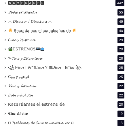
🅽🅾🆅🅴🅳🅰🅳🅴🆂
442
𝒮𝑜𝒷𝓇𝑒 𝑒𝓁 𝒟𝒾𝓇𝑒𝒸𝓉𝑜𝓇
55
෴ 𝘋𝘪𝘳𝘦𝘤𝘵𝘰𝘳 / 𝘋𝘪𝘳𝘦𝘤𝘵𝘰𝘳𝘢 ෴
49
R͙e͙c͙o͙r͙d͙a͙m͙o͙s͙ e͙l͙ c͙u͙m͙p͙l͙e͙a͙ño͙s͙ d͙e͙
40
𝓒𝓲𝓷𝓮 𝔂 𝓗𝓲𝓼𝓽𝓸𝓻𝓲𝓪
29
Fusión de Música y Danza
: Muchas de sus obras,
especialmente en la trilogía flamenca, combinan
𝔼S𝕋ℝ𝔼ℕ𝕆𝕊
29
elementos de música y danza con el cine,
✎𝓒𝓲𝓷𝓮 𝔂 𝓛𝓲𝓽𝓮𝓻𝓪𝓽𝓾𝓻𝓪
28
creando una experiencia audiovisual rica y
꧁ ᖴᗴᔕ丅Ꭵᐯᗩᒪᗴᔕ Ƴ ᗰᑌᗴᔕ丅ᖇᗩᔕ ꧂
25
emotiva.
Cᵢₙₑ y ᵣₑₗᵢdₐd
25
Exploración de la Memoria y la Infancia
: A
𝒞𝒾𝓃𝑒 𝓎 𝓁𝒾𝓉𝑒𝓇𝒶𝓉𝓊𝓇𝒶
22
menudo aborda temas de memoria, nostalgia y la
infancia, reflejando su propia experiencia y la
𝓢𝓸𝓫𝓻𝓮 𝓮𝓵 𝓐𝓬𝓽𝓸𝓻
22
historia de España.
ℝ𝕖𝕔𝕠𝕣𝕕𝕒𝕞𝕠𝕤 𝕖𝕝 𝕖𝕤𝕥𝕣𝕖𝕟𝕠 𝕕𝕖
20
Estilo Visual Distintivo
: Su uso de la luz y la
𝕮𝖎𝖓𝖊 𝖈𝖑á𝖘𝖎𝖈𝖔
19
composición visual es notable, creando
¤ 𝓗𝓪𝓫𝓵𝓮𝓶𝓸𝓼 𝓭𝓮 𝓒𝓲𝓷𝓮 𝓽𝓮 𝓲𝓷𝓿𝓲𝓽𝓪 𝓪 𝓿𝓮𝓻 ¤
18
atmósferas que complementan la narrativa y la