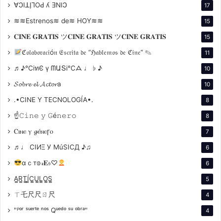
∀ϽIꓕI̗⅂OԀ ʎ ƎNIϽ
17
emoción de las escenas.
≋≋Estrenos≋ de≋ HOY≋≋
15
Estilo
𝐂𝐈𝐍𝐄 𝐆𝐑𝐀𝐓𝐈𝐒 ツ𝐂𝐈𝐍𝐄 𝐆𝐑𝐀𝐓𝐈𝐒 ツ𝐂𝐈𝐍𝐄 𝐆𝐑𝐀𝐓𝐈𝐒
15
ℭ𝔬𝔩𝔞𝔟𝔬𝔯𝔞𝔠𝔦ó𝔫 𝔈𝔰𝔠𝔯𝔦𝔱𝔞 𝔡𝔢 “ℌ𝔞𝔟𝔩𝔢𝔪𝔬𝔰 𝔡𝔢 ℭ𝔦𝔫𝔢” ✎
11
Realismo Poético
: Combina el realismo con
elementos poéticos, lo que permite una
♬♪℃іทЄ ү ᗰԱՏі℃ᗋ ♩ ♭ ♪
10
exploración más profunda de las emociones y la
𝓢𝓸𝓫𝓻𝓮 𝓮𝓵 𝓐𝓬𝓽𝓸𝓻a
10
condición humana.
.•CINE Y TECNOLOGÍA•.
8
Influencia del Neorrealismo
: Aunque comenzó
☝𝙲𝚒𝚗𝚎 𝚢 𝙶é𝚗𝚎𝚛𝚘
8
con un enfoque neorrealista, su estilo evolucionó
Ⲥⲓⲛⲉ ⲩ 𝓰ⲉ́ⲛⲉꞅⲟ
7
hacia una mezcla de realismo y fantasía,
♬♩ CIИΞ У MúSICД ♪♫
utilizando la alucinación y la memoria
6
αｃт𝕠𝓇𝐄𝔰♡
6
A̳R̳T̳Í̳C̳U̳L̳O̳S̳
5
como herramientas narrativas.
ㄒ乇尺尺ㄖ尺
4
Interacción entre el Pasado y el Presente
: Sus
películas a menudo juegan con la temporalidad,
"ᴾᵒʳ ˢᵘᵉʳᵗᵉ ⁿᵒˢ Qᵘᵉᵈᵒ ˢᵘ ᵒᵇʳᵃ"
4