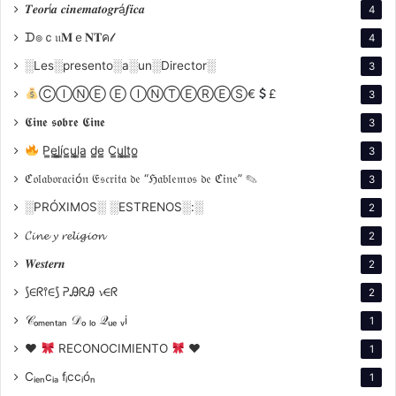
fusionando el pasado con el presente y
𝑻𝒆𝒐𝒓í𝒂 𝒄𝒊𝒏𝒆𝒎𝒂𝒕𝒐𝒈𝒓á𝒇𝒊𝒄𝒂
4
explorando cómo la historia afecta a los
ᗪ๏ｃ𝔲𝐌ｅ𝐍𝐓ค𝓁
4
personajes en el momento actual.
░Les░presento░a░un░Director░
3
Énfasis en la Cultura Española
: Incorpora
ⒸⒾⓃⒺ Ⓔ ⒾⓃⓉⒺⓇⒺⓈ€
£
3
elementos de la cultura española, especialmente
a través de la música y la danza flamenca, lo que
𝕮𝖎𝖓𝖊 𝖘𝖔𝖇𝖗𝖊 𝕮𝖎𝖓𝖊
3
enriquece su obra y la hace representativa de la
P̳e̳l̳í̳c̳u̳l̳a̳ d̳e̳ C̳u̳l̳t̳o̳
3
identidad nacional.
ℭ𝔬𝔩𝔞𝔟𝔬𝔯𝔞𝔠𝔦ó𝔫 𝔈𝔰𝔠𝔯𝔦𝔱𝔞 𝔡𝔢 “ℌ𝔞𝔟𝔩𝔢𝔪𝔬𝔰 𝔡𝔢 ℭ𝔦𝔫𝔢” ✎
3
░PRÓXIMOS░ ░ESTRENOS░:░
Modo de producción
2
𝓒𝓲𝓷𝓮 𝔂 𝓻𝓮𝓵𝓲𝓰𝓲𝓸𝓷
2
Colaboraciones
: Ha trabajado frecuentemente
𝑾𝒆𝒔𝒕𝒆𝒓𝒏
2
con productores como Elías Querejeta y
⟆∈ᖇ⫯∈⟆ ᕈᎯᖇᎯ 𝓿∈ᖇ
2
coreógrafos como Antonio Gades, lo que ha
𝒞ₒₘₑₙₜₐₙ 𝒟ₒ ₗₒ 𝒬ᵤₑ ᵥi
1
permitido una integración fluida de danza y
música en sus películas.
♥
RECONOCIMIENTO
♥
1
Enfoque en la Preproducción
: Su proceso de
Cᵢₑₙcᵢₐ fᵢccᵢóₙ
1