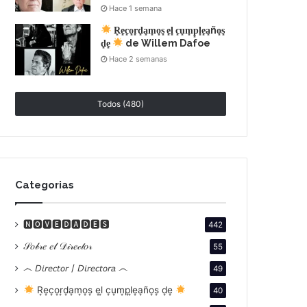
Hace 1 semana
R͙e͙c͙o͙r͙d͙a͙m͙o͙s͙ e͙l͙ c͙u͙m͙p͙l͙e͙a͙ño͙s͙
d͙e͙
de Willem Dafoe
Hace 2 semanas
Todos (480)
Categorias
🅽🅾🆅🅴🅳🅰🅳🅴🆂
442
𝒮𝑜𝒷𝓇𝑒 𝑒𝓁 𝒟𝒾𝓇𝑒𝒸𝓉𝑜𝓇
55
෴ 𝘋𝘪𝘳𝘦𝘤𝘵𝘰𝘳 / 𝘋𝘪𝘳𝘦𝘤𝘵𝘰𝘳𝘢 ෴
49
R͙e͙c͙o͙r͙d͙a͙m͙o͙s͙ e͙l͙ c͙u͙m͙p͙l͙e͙a͙ño͙s͙ d͙e͙
40