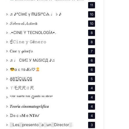
11
♬♪℃іทЄ ү ᗰԱՏі℃ᗋ ♩ ♭ ♪
10
𝓢𝓸𝓫𝓻𝓮 𝓮𝓵 𝓐𝓬𝓽𝓸𝓻a
10
.•CINE Y TECNOLOGÍA•.
8
☝𝙲𝚒𝚗𝚎 𝚢 𝙶é𝚗𝚎𝚛𝚘
8
Ⲥⲓⲛⲉ ⲩ 𝓰ⲉ́ⲛⲉꞅⲟ
7
♬♩ CIИΞ У MúSICД ♪♫
6
αｃт𝕠𝓇𝐄𝔰♡
6
A̳R̳T̳Í̳C̳U̳L̳O̳S̳
5
ㄒ乇尺尺ㄖ尺
4
"ᴾᵒʳ ˢᵘᵉʳᵗᵉ ⁿᵒˢ Qᵘᵉᵈᵒ ˢᵘ ᵒᵇʳᵃ"
4
𝑻𝒆𝒐𝒓í𝒂 𝒄𝒊𝒏𝒆𝒎𝒂𝒕𝒐𝒈𝒓á𝒇𝒊𝒄𝒂
4
ᗪ๏ｃ𝔲𝐌ｅ𝐍𝐓ค𝓁
4
░Les░presento░a░un░Director░
3