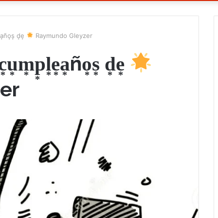
e͙a͙ño͙s͙ d͙e͙
Raymundo Gleyzer
 c͙u͙m͙p͙l͙e͙a͙ño͙s͙ d͙e͙
er