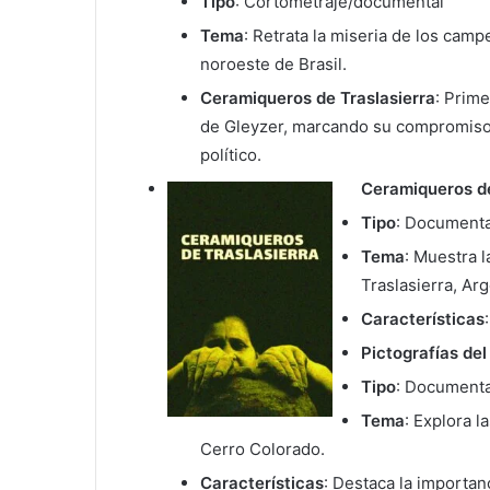
Tipo
: Cortometraje/documental
Tema
: Retrata la miseria de los camp
noroeste de Brasil.
Ceramiqueros de Traslasierra
: Prime
de Gleyzer, marcando su compromiso 
político.
Ceramiqueros de
Tipo
: Documenta
Tema
: Muestra l
Traslasierra, Arg
Características
Pictografías de
Tipo
: Documenta
Tema
: Explora l
Cerro Colorado.
Características
: Destaca la importanc