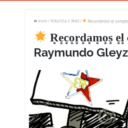
Inicio
/
∀ϽIꓕI̗⅂OԀ ʎ ƎNIϽ
/
R͙e͙c͙o͙r͙d͙a͙m͙o͙s͙ e͙l͙ c͙u͙m͙p͙l͙
R͙e͙c͙o͙r͙d͙a͙m͙o͙s͙ e͙l͙
Raymundo Gleyz