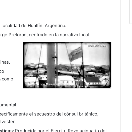
 localidad de Hualfín, Argentina.
rge Prelorán, centrado en la narrativa local.
vinas.
ico
ta como
umental
ecíficamente el secuestro del cónsul británico,
lvester.
sticas:
Producida por el Ejército Revolucionario del