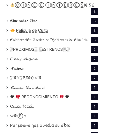
ⒸⒾⓃⒺ Ⓔ ⒾⓃⓉⒺⓇⒺⓈ€
£
3
𝕮𝖎𝖓𝖊 𝖘𝖔𝖇𝖗𝖊 𝕮𝖎𝖓𝖊
3
P̳e̳l̳í̳c̳u̳l̳a̳ d̳e̳ C̳u̳l̳t̳o̳
3
ℭ𝔬𝔩𝔞𝔟𝔬𝔯𝔞𝔠𝔦ó𝔫 𝔈𝔰𝔠𝔯𝔦𝔱𝔞 𝔡𝔢 “ℌ𝔞𝔟𝔩𝔢𝔪𝔬𝔰 𝔡𝔢 ℭ𝔦𝔫𝔢” ✎
3
░PRÓXIMOS░ ░ESTRENOS░:░
2
𝓒𝓲𝓷𝓮 𝔂 𝓻𝓮𝓵𝓲𝓰𝓲𝓸𝓷
2
𝑾𝒆𝒔𝒕𝒆𝒓𝒏
2
⟆∈ᖇ⫯∈⟆ ᕈᎯᖇᎯ 𝓿∈ᖇ
2
𝒞ₒₘₑₙₜₐₙ 𝒟ₒ ₗₒ 𝒬ᵤₑ ᵥi
1
♥
RECONOCIMIENTO
♥
1
Cᵢₑₙcᵢₐ fᵢccᵢóₙ
1
𝕤𝔢ᖇ𝐢Ⓔｓ
1
Pσɾ ʂυҽɾƚҽ ɳσʂ ϙυҽԃα ʂυ σႦɾα
1