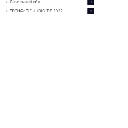
ℂ𝕚𝕟𝕖 𝕟𝕒𝕧𝕚𝕕𝕖ñ𝕠
1
ᖴEᑕᕼᗩ: ᗪE ᒍᑌᑎIO ᗪE 2022
1