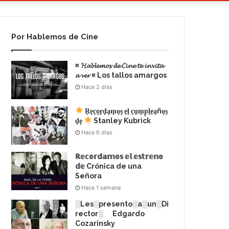
Por Hablemos de Cine
¤ 𝓗𝓪𝓫𝓵𝓮𝓶𝓸𝓼 𝓭𝓮 𝓒𝓲𝓷𝓮 𝓽𝓮 𝓲𝓷𝓿𝓲𝓽𝓪
𝓪 𝓿𝓮𝓻 ¤ Los tallos amargos
Hace 2 días
R͙e͙c͙o͙r͙d͙a͙m͙o͙s͙ e͙l͙ c͙u͙m͙p͙l͙e͙a͙ño͙s͙
d͙e͙
Stanley Kubrick
Hace 6 días
ℝ𝕖𝕔𝕠𝕣𝕕𝕒𝕞𝕠𝕤 𝕖𝕝 𝕖𝕤𝕥𝕣𝕖𝕟𝕠
𝕕𝕖 Crónica de una
Señora
Hace 1 semana
░Les░presento░a░un░Di
rector░ Edgardo
Cozarinsky