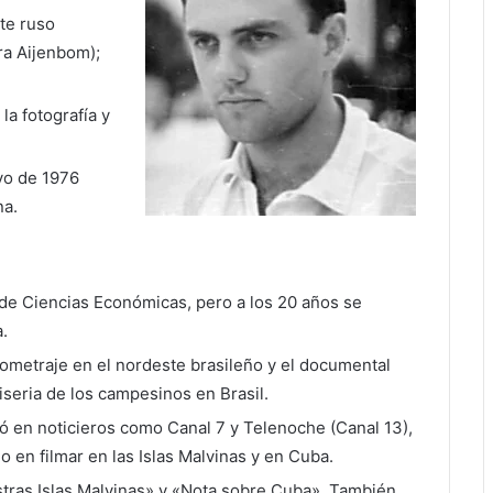
te ruso
ra Aijenbom);
la fotografía y
yo de 1976
na.
d de Ciencias Económicas, pero a los 20 años se
a.
tometraje en el nordeste brasileño y el documental
iseria de los campesinos en Brasil.
jó en noticieros como Canal 7 y Telenoche (Canal 13),
 en filmar en las Islas Malvinas y en Cuba.
stras Islas Malvinas» y «Nota sobre Cuba».
También