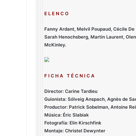
E L E N C O
Fanny Ardant, Melvil Poupaud, Cécile De F
Sarah Henochsberg, Martin Laurent, Olen
McKinley.
F I C H A T É C N I C A
Director: Carine Tardieu
Guionista: Sólveig Anspach, Agnès de Sac
Productor: Patrick Sobelman, Antoine Rei
Música: Éric Slabiak
Fotografía: Elin Kirschfink
Montaje: Christel Dewynter