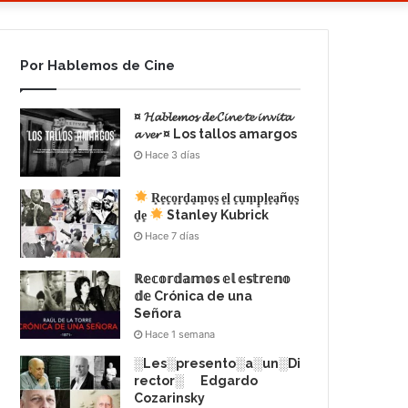
Por Hablemos de Cine
¤ 𝓗𝓪𝓫𝓵𝓮𝓶𝓸𝓼 𝓭𝓮 𝓒𝓲𝓷𝓮 𝓽𝓮 𝓲𝓷𝓿𝓲𝓽𝓪
𝓪 𝓿𝓮𝓻 ¤ Los tallos amargos
Hace 3 días
R͙e͙c͙o͙r͙d͙a͙m͙o͙s͙ e͙l͙ c͙u͙m͙p͙l͙e͙a͙ño͙s͙
d͙e͙
Stanley Kubrick
Hace 7 días
ℝ𝕖𝕔𝕠𝕣𝕕𝕒𝕞𝕠𝕤 𝕖𝕝 𝕖𝕤𝕥𝕣𝕖𝕟𝕠
𝕕𝕖 Crónica de una
Señora
Hace 1 semana
░Les░presento░a░un░Di
rector░ Edgardo
Cozarinsky