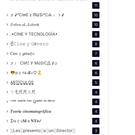
11
♬♪℃іทЄ ү ᗰԱՏі℃ᗋ ♩ ♭ ♪
10
𝓢𝓸𝓫𝓻𝓮 𝓮𝓵 𝓐𝓬𝓽𝓸𝓻a
10
.•CINE Y TECNOLOGÍA•.
8
☝𝙲𝚒𝚗𝚎 𝚢 𝙶é𝚗𝚎𝚛𝚘
8
Ⲥⲓⲛⲉ ⲩ 𝓰ⲉ́ⲛⲉꞅⲟ
7
♬♩ CIИΞ У MúSICД ♪♫
6
αｃт𝕠𝓇𝐄𝔰♡
6
A̳R̳T̳Í̳C̳U̳L̳O̳S̳
5
ㄒ乇尺尺ㄖ尺
4
"ᴾᵒʳ ˢᵘᵉʳᵗᵉ ⁿᵒˢ Qᵘᵉᵈᵒ ˢᵘ ᵒᵇʳᵃ"
4
𝑻𝒆𝒐𝒓í𝒂 𝒄𝒊𝒏𝒆𝒎𝒂𝒕𝒐𝒈𝒓á𝒇𝒊𝒄𝒂
4
ᗪ๏ｃ𝔲𝐌ｅ𝐍𝐓ค𝓁
4
░Les░presento░a░un░Director░
3