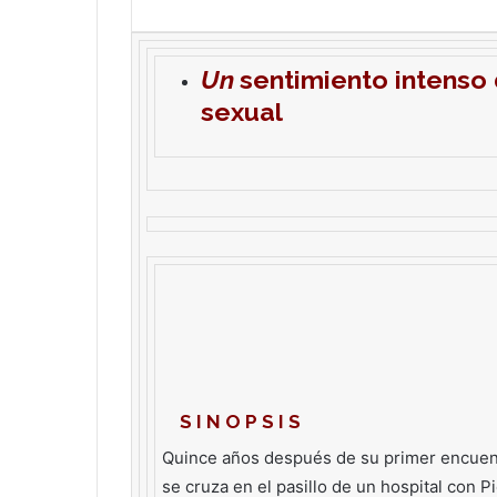
Un
sentimiento intenso
sexual
S I N O P S I S
Quince años después de su primer encuentr
se cruza en el pasillo de un hospital con P