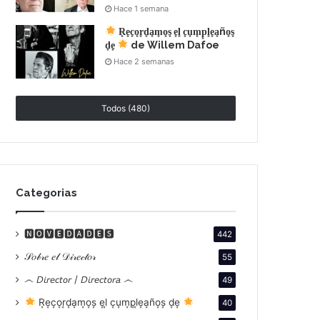
Hace 1 semana
R͙e͙c͙o͙r͙d͙a͙m͙o͙s͙ e͙l͙ c͙u͙m͙p͙l͙e͙a͙ño͙s͙
d͙e͙
de Willem Dafoe
Hace 2 semanas
Todos (480)
Categorias
🅽🅾🆅🅴🅳🅰🅳🅴🆂
442
𝒮𝑜𝒷𝓇𝑒 𝑒𝓁 𝒟𝒾𝓇𝑒𝒸𝓉𝑜𝓇
55
෴ 𝘋𝘪𝘳𝘦𝘤𝘵𝘰𝘳 / 𝘋𝘪𝘳𝘦𝘤𝘵𝘰𝘳𝘢 ෴
49
R͙e͙c͙o͙r͙d͙a͙m͙o͙s͙ e͙l͙ c͙u͙m͙p͙l͙e͙a͙ño͙s͙ d͙e͙
40