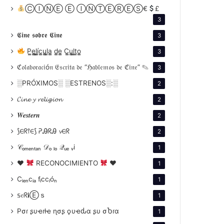
ⒸⒾⓃⒺ Ⓔ ⒾⓃⓉⒺⓇⒺⓈ€
£
3
𝕮𝖎𝖓𝖊 𝖘𝖔𝖇𝖗𝖊 𝕮𝖎𝖓𝖊
3
P̳e̳l̳í̳c̳u̳l̳a̳ d̳e̳ C̳u̳l̳t̳o̳
3
ℭ𝔬𝔩𝔞𝔟𝔬𝔯𝔞𝔠𝔦ó𝔫 𝔈𝔰𝔠𝔯𝔦𝔱𝔞 𝔡𝔢 “ℌ𝔞𝔟𝔩𝔢𝔪𝔬𝔰 𝔡𝔢 ℭ𝔦𝔫𝔢” ✎
3
░PRÓXIMOS░ ░ESTRENOS░:░
2
𝓒𝓲𝓷𝓮 𝔂 𝓻𝓮𝓵𝓲𝓰𝓲𝓸𝓷
2
𝑾𝒆𝒔𝒕𝒆𝒓𝒏
2
⟆∈ᖇ⫯∈⟆ ᕈᎯᖇᎯ 𝓿∈ᖇ
2
𝒞ₒₘₑₙₜₐₙ 𝒟ₒ ₗₒ 𝒬ᵤₑ ᵥi
1
♥
RECONOCIMIENTO
♥
1
Cᵢₑₙcᵢₐ fᵢccᵢóₙ
1
𝕤𝔢ᖇ𝐢Ⓔｓ
1
Pσɾ ʂυҽɾƚҽ ɳσʂ ϙυҽԃα ʂυ σႦɾα
1