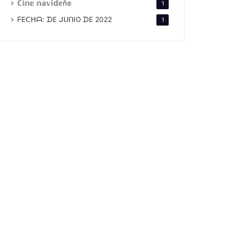
ℂ𝕚𝕟𝕖 𝕟𝕒𝕧𝕚𝕕𝕖ñ𝕠
1
ᖴEᑕᕼᗩ: ᗪE ᒍᑌᑎIO ᗪE 2022
1