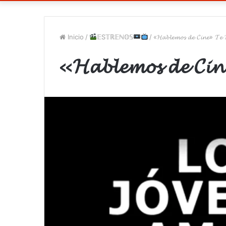
Inicio
/
𝔼S𝕋ℝ𝔼ℕ𝕆𝕊
/
«𝓗𝓪𝓫𝓵𝓮𝓶𝓸𝓼 𝓭𝓮 𝓒𝓲𝓷𝓮» 𝓣𝓮 
«𝓗𝓪𝓫𝓵𝓮𝓶𝓸𝓼 𝓭𝓮 𝓒𝓲