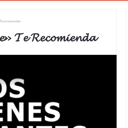
𝓡𝓮𝓬𝓸𝓶𝓲𝓮𝓷𝓭𝓪
𝓮» 𝓣𝓮 𝓡𝓮𝓬𝓸𝓶𝓲𝓮𝓷𝓭𝓪