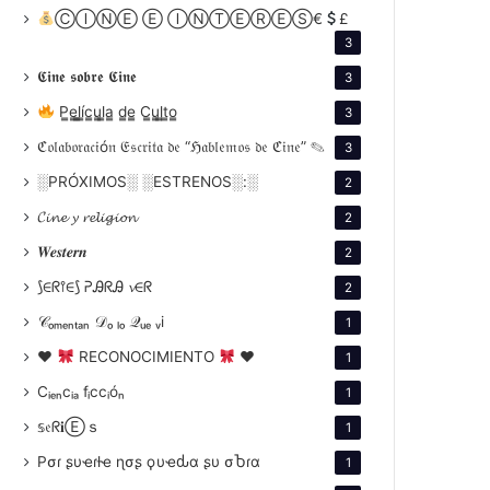
ⒸⒾⓃⒺ Ⓔ ⒾⓃⓉⒺⓇⒺⓈ€
£
3
𝕮𝖎𝖓𝖊 𝖘𝖔𝖇𝖗𝖊 𝕮𝖎𝖓𝖊
3
P̳e̳l̳í̳c̳u̳l̳a̳ d̳e̳ C̳u̳l̳t̳o̳
3
ℭ𝔬𝔩𝔞𝔟𝔬𝔯𝔞𝔠𝔦ó𝔫 𝔈𝔰𝔠𝔯𝔦𝔱𝔞 𝔡𝔢 “ℌ𝔞𝔟𝔩𝔢𝔪𝔬𝔰 𝔡𝔢 ℭ𝔦𝔫𝔢” ✎
3
░PRÓXIMOS░ ░ESTRENOS░:░
2
𝓒𝓲𝓷𝓮 𝔂 𝓻𝓮𝓵𝓲𝓰𝓲𝓸𝓷
2
𝑾𝒆𝒔𝒕𝒆𝒓𝒏
2
⟆∈ᖇ⫯∈⟆ ᕈᎯᖇᎯ 𝓿∈ᖇ
2
𝒞ₒₘₑₙₜₐₙ 𝒟ₒ ₗₒ 𝒬ᵤₑ ᵥi
1
♥
RECONOCIMIENTO
♥
1
Cᵢₑₙcᵢₐ fᵢccᵢóₙ
1
𝕤𝔢ᖇ𝐢Ⓔｓ
1
Pσɾ ʂυҽɾƚҽ ɳσʂ ϙυҽԃα ʂυ σႦɾα
1