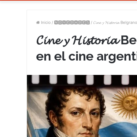
Inicio
/
🅽🅾🆅🅴🅳🅰🅳🅴🆂
/
𝓒𝓲𝓷𝓮 𝔂 𝓗𝓲𝓼𝓽𝓸𝓻𝓲𝓪
𝓒𝓲𝓷𝓮 𝔂 𝓗𝓲𝓼𝓽𝓸
en el cine argent