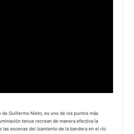
go de Guillermo Nieto, es uno de los puntos más
luminación tenue recrean de manera efectiva la
e las escenas del izamiento de la bandera en el río