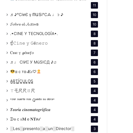
11
♬♪℃іทЄ ү ᗰԱՏі℃ᗋ ♩ ♭ ♪
10
𝓢𝓸𝓫𝓻𝓮 𝓮𝓵 𝓐𝓬𝓽𝓸𝓻a
10
.•CINE Y TECNOLOGÍA•.
8
☝𝙲𝚒𝚗𝚎 𝚢 𝙶é𝚗𝚎𝚛𝚘
8
Ⲥⲓⲛⲉ ⲩ 𝓰ⲉ́ⲛⲉꞅⲟ
7
♬♩ CIИΞ У MúSICД ♪♫
6
αｃт𝕠𝓇𝐄𝔰♡
6
A̳R̳T̳Í̳C̳U̳L̳O̳S̳
5
ㄒ乇尺尺ㄖ尺
4
"ᴾᵒʳ ˢᵘᵉʳᵗᵉ ⁿᵒˢ Qᵘᵉᵈᵒ ˢᵘ ᵒᵇʳᵃ"
4
𝑻𝒆𝒐𝒓í𝒂 𝒄𝒊𝒏𝒆𝒎𝒂𝒕𝒐𝒈𝒓á𝒇𝒊𝒄𝒂
4
ᗪ๏ｃ𝔲𝐌ｅ𝐍𝐓ค𝓁
4
░Les░presento░a░un░Director░
3