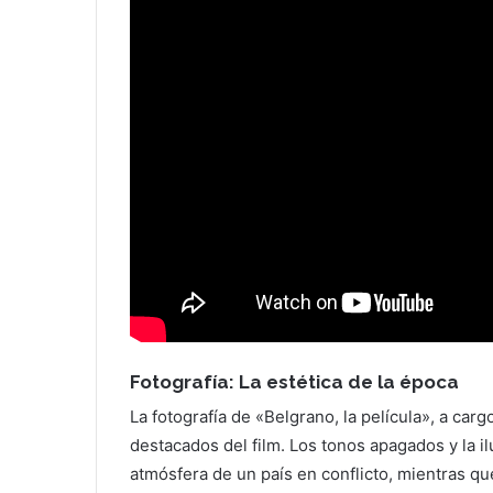
Fotografía: La estética de la época
La fotografía de «Belgrano, la película», a car
destacados del film. Los tonos apagados y la i
atmósfera de un país en conflicto, mientras qu