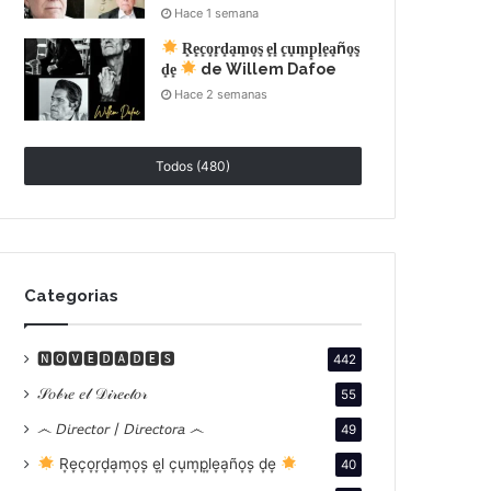
Hace 1 semana
R͙e͙c͙o͙r͙d͙a͙m͙o͙s͙ e͙l͙ c͙u͙m͙p͙l͙e͙a͙ño͙s͙
d͙e͙
de Willem Dafoe
Hace 2 semanas
Todos (480)
Categorias
🅽🅾🆅🅴🅳🅰🅳🅴🆂
442
𝒮𝑜𝒷𝓇𝑒 𝑒𝓁 𝒟𝒾𝓇𝑒𝒸𝓉𝑜𝓇
55
෴ 𝘋𝘪𝘳𝘦𝘤𝘵𝘰𝘳 / 𝘋𝘪𝘳𝘦𝘤𝘵𝘰𝘳𝘢 ෴
49
R͙e͙c͙o͙r͙d͙a͙m͙o͙s͙ e͙l͙ c͙u͙m͙p͙l͙e͙a͙ño͙s͙ d͙e͙
40