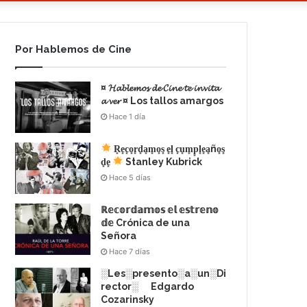
Por Hablemos de Cine
¤ 𝓗𝓪𝓫𝓵𝓮𝓶𝓸𝓼 𝓭𝓮 𝓒𝓲𝓷𝓮 𝓽𝓮 𝓲𝓷𝓿𝓲𝓽𝓪
𝓪 𝓿𝓮𝓻 ¤ Los tallos amargos
Hace 1 día
R͙e͙c͙o͙r͙d͙a͙m͙o͙s͙ e͙l͙ c͙u͙m͙p͙l͙e͙a͙ño͙s͙
d͙e͙
Stanley Kubrick
Hace 5 días
ℝ𝕖𝕔𝕠𝕣𝕕𝕒𝕞𝕠𝕤 𝕖𝕝 𝕖𝕤𝕥𝕣𝕖𝕟𝕠
𝕕𝕖 Crónica de una
Señora
Hace 7 días
░Les░presento░a░un░Di
rector░ Edgardo
Cozarinsky