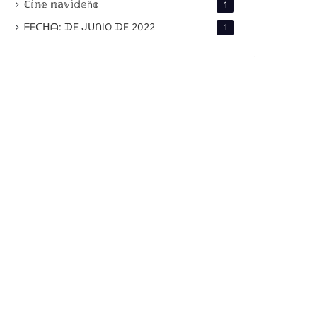
ℂ𝕚𝕟𝕖 𝕟𝕒𝕧𝕚𝕕𝕖ñ𝕠
1
ᖴEᑕᕼᗩ: ᗪE ᒍᑌᑎIO ᗪE 2022
1