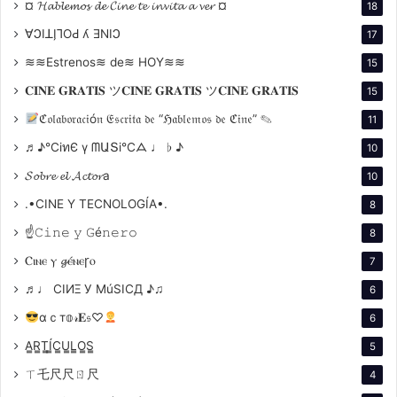
¤ 𝓗𝓪𝓫𝓵𝓮𝓶𝓸𝓼 𝓭𝓮 𝓒𝓲𝓷𝓮 𝓽𝓮 𝓲𝓷𝓿𝓲𝓽𝓪 𝓪 𝓿𝓮𝓻 ¤
18
de Boris, con una mezcla de encanto, inteligencia y
∀ϽIꓕI̗⅂OԀ ʎ ƎNIϽ
17
excentricidad que complementa perfectamente el
≋≋Estrenos≋ de≋ HOY≋≋
torpe y neurótico humor de Allen. Su actuación no
15
solo refuerza los momentos cómicos, sino que
𝐂𝐈𝐍𝐄 𝐆𝐑𝐀𝐓𝐈𝐒 ツ𝐂𝐈𝐍𝐄 𝐆𝐑𝐀𝐓𝐈𝐒 ツ𝐂𝐈𝐍𝐄 𝐆𝐑𝐀𝐓𝐈𝐒
15
también aporta una inesperada profundidad
ℭ𝔬𝔩𝔞𝔟𝔬𝔯𝔞𝔠𝔦ó𝔫 𝔈𝔰𝔠𝔯𝔦𝔱𝔞 𝔡𝔢 “ℌ𝔞𝔟𝔩𝔢𝔪𝔬𝔰 𝔡𝔢 ℭ𝔦𝔫𝔢” ✎
11
emocional en las escenas más serias.
♬♪℃іทЄ ү ᗰԱՏі℃ᗋ ♩ ♭ ♪
10
𝓢𝓸𝓫𝓻𝓮 𝓮𝓵 𝓐𝓬𝓽𝓸𝓻a
10
Allen, por su parte, encarna a Boris, un antihéroe
clásico que combina el arquetipo del “schlemiel”
.•CINE Y TECNOLOGÍA•.
8
(término en yiddish) judío —un torpe e inseguro
☝𝙲𝚒𝚗𝚎 𝚢 𝙶é𝚗𝚎𝚛𝚘
8
perdedor— con un filósofo existencialista que
Ⲥⲓⲛⲉ ⲩ 𝓰ⲉ́ⲛⲉꞅⲟ
7
encuentra en la muerte y el amor sus principales
♬♩ CIИΞ У MúSICД ♪♫
6
obsesiones. Su interpretación, cargada de ironía y
autorreferencias, es un claro ejemplo del estilo que
αｃт𝕠𝓇𝐄𝔰♡
6
definió su carrera.
A̳R̳T̳Í̳C̳U̳L̳O̳S̳
5
ㄒ乇尺尺ㄖ尺
4