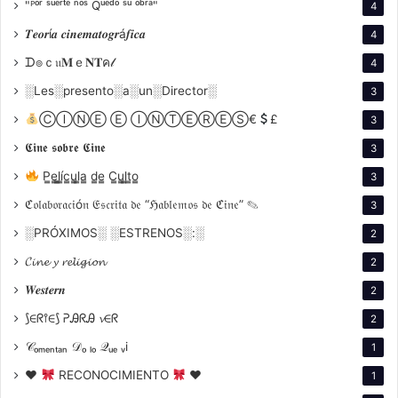
"ᴾᵒʳ ˢᵘᵉʳᵗᵉ ⁿᵒˢ Qᵘᵉᵈᵒ ˢᵘ ᵒᵇʳᵃ"
4
𝑻𝒆𝒐𝒓í𝒂 𝒄𝒊𝒏𝒆𝒎𝒂𝒕𝒐𝒈𝒓á𝒇𝒊𝒄𝒂
4
ᗪ๏ｃ𝔲𝐌ｅ𝐍𝐓ค𝓁
4
░Les░presento░a░un░Director░
3
ⒸⒾⓃⒺ Ⓔ ⒾⓃⓉⒺⓇⒺⓈ€
£
3
𝕮𝖎𝖓𝖊 𝖘𝖔𝖇𝖗𝖊 𝕮𝖎𝖓𝖊
3
P̳e̳l̳í̳c̳u̳l̳a̳ d̳e̳ C̳u̳l̳t̳o̳
3
Fotografía y música: la Rusia de Allen
ℭ𝔬𝔩𝔞𝔟𝔬𝔯𝔞𝔠𝔦ó𝔫 𝔈𝔰𝔠𝔯𝔦𝔱𝔞 𝔡𝔢 “ℌ𝔞𝔟𝔩𝔢𝔪𝔬𝔰 𝔡𝔢 ℭ𝔦𝔫𝔢” ✎
3
Aunque “La última noche de Boris Grushenko” es una
░PRÓXIMOS░ ░ESTRENOS░:░
comedia, su diseño de producción y fotografía no
2
escatiman en detalles. Rodada en locaciones de
𝓒𝓲𝓷𝓮 𝔂 𝓻𝓮𝓵𝓲𝓰𝓲𝓸𝓷
2
Francia y Hungría, la película recrea con precisión la
𝑾𝒆𝒔𝒕𝒆𝒓𝒏
2
atmósfera de la Rusia del siglo XIX, con paisajes
⟆∈ᖇ⫯∈⟆ ᕈᎯᖇᎯ 𝓿∈ᖇ
2
melancólicos y escenarios que evocan las grandes
𝒞ₒₘₑₙₜₐₙ 𝒟ₒ ₗₒ 𝒬ᵤₑ ᵥi
1
novelas rusas. Sin embargo, este realismo visual
contrasta con el tono paródico de la obra, generando
♥
RECONOCIMIENTO
♥
1
un efecto cómico que es típico de Allen.