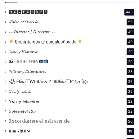
🅽🅾🆅🅴🅳🅰🅳🅴🆂
443
𝒮𝑜𝒷𝓇𝑒 𝑒𝓁 𝒟𝒾𝓇𝑒𝒸𝓉𝑜𝓇
55
෴ 𝘋𝘪𝘳𝘦𝘤𝘵𝘰𝘳 / 𝘋𝘪𝘳𝘦𝘤𝘵𝘰𝘳𝘢 ෴
49
R͙e͙c͙o͙r͙d͙a͙m͙o͙s͙ e͙l͙ c͙u͙m͙p͙l͙e͙a͙ño͙s͙ d͙e͙
40
𝓒𝓲𝓷𝓮 𝔂 𝓗𝓲𝓼𝓽𝓸𝓻𝓲𝓪
29
𝔼S𝕋ℝ𝔼ℕ𝕆𝕊
29
✎𝓒𝓲𝓷𝓮 𝔂 𝓛𝓲𝓽𝓮𝓻𝓪𝓽𝓾𝓻𝓪
28
꧁ ᖴᗴᔕ丅Ꭵᐯᗩᒪᗴᔕ Ƴ ᗰᑌᗴᔕ丅ᖇᗩᔕ ꧂
25
Cᵢₙₑ y ᵣₑₗᵢdₐd
25
𝒞𝒾𝓃𝑒 𝓎 𝓁𝒾𝓉𝑒𝓇𝒶𝓉𝓊𝓇𝒶
22
Actuaciones: el carisma de Allen y Keaton
𝓢𝓸𝓫𝓻𝓮 𝓮𝓵 𝓐𝓬𝓽𝓸𝓻
22
La química entre Woody Allen y Diane Keaton, que ya
había brillado en películas anteriores como “Sueños
ℝ𝕖𝕔𝕠𝕣𝕕𝕒𝕞𝕠𝕤 𝕖𝕝 𝕖𝕤𝕥𝕣𝕖𝕟𝕠 𝕕𝕖
20
de un seductor” (1972), alcanza aquí un nivel superior.
𝕮𝖎𝖓𝖊 𝖈𝖑á𝖘𝖎𝖈𝖔
19
Keaton interpreta a Sonja, la prima y objeto de deseo