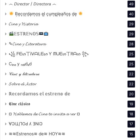
෴ 𝘋𝘪𝘳𝘦𝘤𝘵𝘰𝘳 / 𝘋𝘪𝘳𝘦𝘤𝘵𝘰𝘳𝘢 ෴
49
R͙e͙c͙o͙r͙d͙a͙m͙o͙s͙ e͙l͙ c͙u͙m͙p͙l͙e͙a͙ño͙s͙ d͙e͙
40
𝓒𝓲𝓷𝓮 𝔂 𝓗𝓲𝓼𝓽𝓸𝓻𝓲𝓪
29
𝔼S𝕋ℝ𝔼ℕ𝕆𝕊
29
✎𝓒𝓲𝓷𝓮 𝔂 𝓛𝓲𝓽𝓮𝓻𝓪𝓽𝓾𝓻𝓪
28
꧁ ᖴᗴᔕ丅Ꭵᐯᗩᒪᗴᔕ Ƴ ᗰᑌᗴᔕ丅ᖇᗩᔕ ꧂
25
debatir sobre autoritarismo, o
El club de los
Cᵢₙₑ y ᵣₑₗᵢdₐd
25
poetas muertos
para explorar pedagogías
𝒞𝒾𝓃𝑒 𝓎 𝓁𝒾𝓉𝑒𝓇𝒶𝓉𝓊𝓇𝒶
22
alternativas.
𝓢𝓸𝓫𝓻𝓮 𝓮𝓵 𝓐𝓬𝓽𝓸𝓻
22
Redes sociales:
Clips de películas como
Barbie
o
ℝ𝕖𝕔𝕠𝕣𝕕𝕒𝕞𝕠𝕤 𝕖𝕝 𝕖𝕤𝕥𝕣𝕖𝕟𝕠 𝕕𝕖
20
Parasite
circulan con comentarios que
resignifican sus mensajes en contextos
𝕮𝖎𝖓𝖊 𝖈𝖑á𝖘𝖎𝖈𝖔
19
contemporáneos.
¤ 𝓗𝓪𝓫𝓵𝓮𝓶𝓸𝓼 𝓭𝓮 𝓒𝓲𝓷𝓮 𝓽𝓮 𝓲𝓷𝓿𝓲𝓽𝓪 𝓪 𝓿𝓮𝓻 ¤
18
∀ϽIꓕI̗⅂OԀ ʎ ƎNIϽ
17
III. Cine y educación: una relación transformadora
El cine no es solo entretenimiento: es una
≋≋Estrenos≋ de≋ HOY≋≋
15