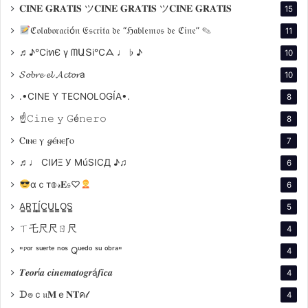
herramienta para pensar, sentir y debatir. En el aula, el
𝐂𝐈𝐍𝐄 𝐆𝐑𝐀𝐓𝐈𝐒 ツ𝐂𝐈𝐍𝐄 𝐆𝐑𝐀𝐓𝐈𝐒 ツ𝐂𝐈𝐍𝐄 𝐆𝐑𝐀𝐓𝐈𝐒
15
espectador se convierte en intérprete activo,
ℭ𝔬𝔩𝔞𝔟𝔬𝔯𝔞𝔠𝔦ó𝔫 𝔈𝔰𝔠𝔯𝔦𝔱𝔞 𝔡𝔢 “ℌ𝔞𝔟𝔩𝔢𝔪𝔬𝔰 𝔡𝔢 ℭ𝔦𝔫𝔢” ✎
11
otorgando significado desde su contexto y
♬♪℃іทЄ ү ᗰԱՏі℃ᗋ ♩ ♭ ♪
10
sensibilidad.
𝓢𝓸𝓫𝓻𝓮 𝓮𝓵 𝓐𝓬𝓽𝓸𝓻a
10
Ejemplos de impacto educativo:
.•CINE Y TECNOLOGÍA•.
8
Tema
☝𝙲𝚒𝚗𝚎 𝚢 𝙶é𝚗𝚎𝚛𝚘
8
Película
Aplicación educativa
central
Ⲥⲓⲛⲉ ⲩ 𝓰ⲉ́ⲛⲉꞅⲟ
7
Historia y memoria desde
♬♩ CIИΞ У MúSICД ♪♫
6
una perspectiva emocional
La noche
αｃт𝕠𝓇𝐄𝔰♡
6
Dictadura
y testimonial
de los
A̳R̳T̳Í̳C̳U̳L̳O̳S̳
argentina
5
lápices
ㄒ乇尺尺ㄖ尺
4
"ᴾᵒʳ ˢᵘᵉʳᵗᵉ ⁿᵒˢ Qᵘᵉᵈᵒ ˢᵘ ᵒᵇʳᵃ"
4
Filosofía y ética: debates
𝑻𝒆𝒐𝒓í𝒂 𝒄𝒊𝒏𝒆𝒎𝒂𝒕𝒐𝒈𝒓á𝒇𝒊𝒄𝒂
4
sobre realidad, conciencia
Identidad,
ᗪ๏ｃ𝔲𝐌ｅ𝐍𝐓ค𝓁
4
y humanidad
Matrix
/
tecnología,