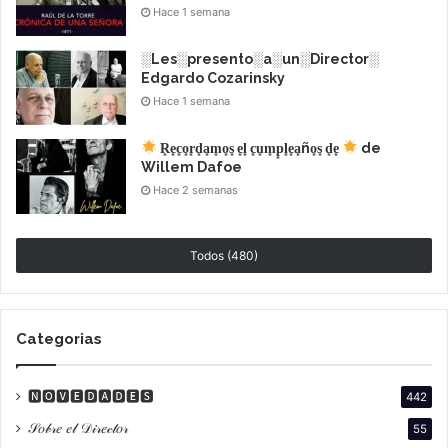
Hace 1 semana
Portadores visuales: nuevas formas de aprender
El cine se despliega en múltiples formatos que
░Les░presento░a░un░Director░
Edgardo Cozarinsky
enriquecen la educación:
Hace 1 semana
R͙e͙c͙o͙r͙d͙a͙m͙o͙s͙ e͙l͙ c͙u͙m͙p͙l͙e͙a͙ño͙s͙ d͙e͙
de
Willem Dafoe
Hace 2 semanas
Todos (480)
Streaming (Netflix, MUBI, YouTube):
Permite ver
clásicos como
Los 400 golpes
de Truffaut o
Categorias
Roma
de Cuarón en cualquier momento,
facilitando el análisis pausado y la relectura.
🅽🅾🆅🅴🅳🅰🅳🅴🆂
442
Fragmentos en clase:
Profesores utilizan
𝒮𝑜𝒷𝓇𝑒 𝑒𝓁 𝒟𝒾𝓇𝑒𝒸𝓉𝑜𝓇
55
escenas de
La Ola
para