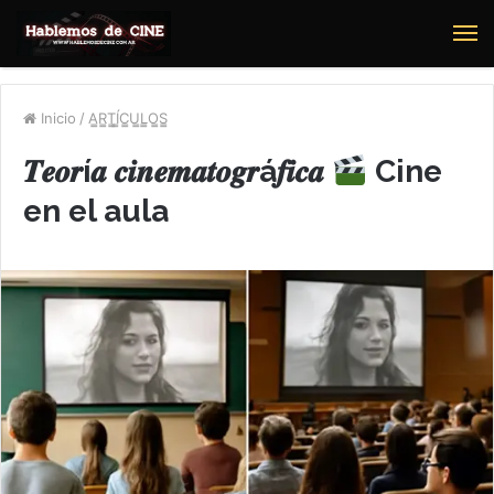
M
Inicio
/
A̳R̳T̳Í̳C̳U̳L̳O̳S̳
𝑻𝒆𝒐𝒓í𝒂 𝒄𝒊𝒏𝒆𝒎𝒂𝒕𝒐𝒈𝒓á𝒇𝒊𝒄𝒂
Cine
en el aula