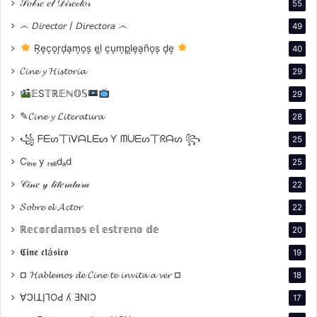
𝒮𝑜𝒷𝓇𝑒 𝑒𝓁 𝒟𝒾𝓇𝑒𝒸𝓉𝑜𝓇
55
෴ 𝘋𝘪𝘳𝘦𝘤𝘵𝘰𝘳 / 𝘋𝘪𝘳𝘦𝘤𝘵𝘰𝘳𝘢 ෴
49
R͙e͙c͙o͙r͙d͙a͙m͙o͙s͙ e͙l͙ c͙u͙m͙p͙l͙e͙a͙ño͙s͙ d͙e͙
40
𝓒𝓲𝓷𝓮 𝔂 𝓗𝓲𝓼𝓽𝓸𝓻𝓲𝓪
29
𝔼S𝕋ℝ𝔼ℕ𝕆𝕊
29
✎𝓒𝓲𝓷𝓮 𝔂 𝓛𝓲𝓽𝓮𝓻𝓪𝓽𝓾𝓻𝓪
28
꧁ ᖴᗴᔕ丅Ꭵᐯᗩᒪᗴᔕ Ƴ ᗰᑌᗴᔕ丅ᖇᗩᔕ ꧂
25
Cᵢₙₑ y ᵣₑₗᵢdₐd
25
𝒞𝒾𝓃𝑒 𝓎 𝓁𝒾𝓉𝑒𝓇𝒶𝓉𝓊𝓇𝒶
22
𝓢𝓸𝓫𝓻𝓮 𝓮𝓵 𝓐𝓬𝓽𝓸𝓻
22
ℝ𝕖𝕔𝕠𝕣𝕕𝕒𝕞𝕠𝕤 𝕖𝕝 𝕖𝕤𝕥𝕣𝕖𝕟𝕠 𝕕𝕖
20
𝕮𝖎𝖓𝖊 𝖈𝖑á𝖘𝖎𝖈𝖔
19
¤ 𝓗𝓪𝓫𝓵𝓮𝓶𝓸𝓼 𝓭𝓮 𝓒𝓲𝓷𝓮 𝓽𝓮 𝓲𝓷𝓿𝓲𝓽𝓪 𝓪 𝓿𝓮𝓻 ¤
18
∀ϽIꓕI̗⅂OԀ ʎ ƎNIϽ
17
Mejor Actuación Masculina
:
Saul Nanni
por
La