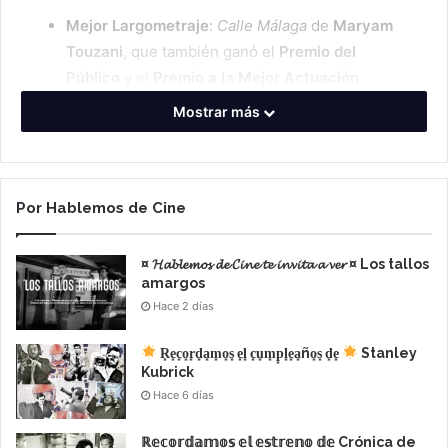
Mejor Largometraje
:
Calle Málaga
de
Maryam
Touzani
, que también ganó el
Premio del
Público
y el
Premio a la Mejor Actuación
Femenina
para.
Mostrar más
Por Hablemos de Cine
¤ 𝓗𝓪𝓫𝓵𝓮𝓶𝓸𝓼 𝓭𝓮 𝓒𝓲𝓷𝓮 𝓽𝓮 𝓲𝓷𝓿𝓲𝓽𝓪 𝓪 𝓿𝓮𝓻 ¤ Los tallos
amargos
Hace 2 días
R͙e͙c͙o͙r͙d͙a͙m͙o͙s͙ e͙l͙ c͙u͙m͙p͙l͙e͙a͙ño͙s͙ d͙e͙
Stanley
Kubrick
Hace 6 días
ℝ𝕖𝕔𝕠𝕣𝕕𝕒𝕞𝕠𝕤 𝕖𝕝 𝕖𝕤𝕥𝕣𝕖𝕟𝕠 𝕕𝕖 Crónica de