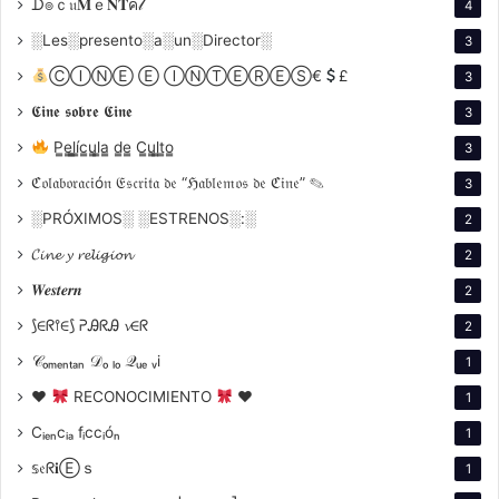
ᗪ๏ｃ𝔲𝐌ｅ𝐍𝐓ค𝓁
4
░Les░presento░a░un░Director░
3
ⒸⒾⓃⒺ Ⓔ ⒾⓃⓉⒺⓇⒺⓈ€
£
3
𝕮𝖎𝖓𝖊 𝖘𝖔𝖇𝖗𝖊 𝕮𝖎𝖓𝖊
3
P̳e̳l̳í̳c̳u̳l̳a̳ d̳e̳ C̳u̳l̳t̳o̳
3
Gran Premio del Jurdo
:
Vache Folle
de
Hugo
Diego García
y
Lorenzo Bentivoglio
.
ℭ𝔬𝔩𝔞𝔟𝔬𝔯𝔞𝔠𝔦ó𝔫 𝔈𝔰𝔠𝔯𝔦𝔱𝔞 𝔡𝔢 “ℌ𝔞𝔟𝔩𝔢𝔪𝔬𝔰 𝔡𝔢 ℭ𝔦𝔫𝔢” ✎
3
░PRÓXIMOS░ ░ESTRENOS░:░
2
𝓒𝓲𝓷𝓮 𝔂 𝓻𝓮𝓵𝓲𝓰𝓲𝓸𝓷
2
𝑾𝒆𝒔𝒕𝒆𝒓𝒏
2
⟆∈ᖇ⫯∈⟆ ᕈᎯᖇᎯ 𝓿∈ᖇ
2
𝒞ₒₘₑₙₜₐₙ 𝒟ₒ ₗₒ 𝒬ᵤₑ ᵥi
1
♥
RECONOCIMIENTO
♥
1
Cᵢₑₙcᵢₐ fᵢccᵢóₙ
1
𝕤𝔢ᖇ𝐢Ⓔｓ
1
Competencias argentinas y