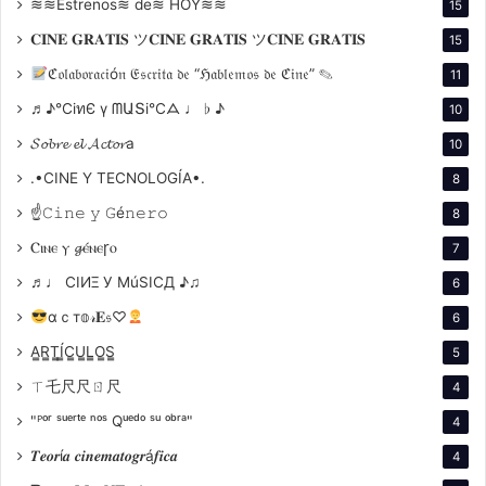
Gioia
, compartido con
Hugo Diego
≋≋Estrenos≋ de≋ HOY≋≋
15
García
por
Vache Folle
.
𝐂𝐈𝐍𝐄 𝐆𝐑𝐀𝐓𝐈𝐒 ツ𝐂𝐈𝐍𝐄 𝐆𝐑𝐀𝐓𝐈𝐒 ツ𝐂𝐈𝐍𝐄 𝐆𝐑𝐀𝐓𝐈𝐒
15
ℭ𝔬𝔩𝔞𝔟𝔬𝔯𝔞𝔠𝔦ó𝔫 𝔈𝔰𝔠𝔯𝔦𝔱𝔞 𝔡𝔢 “ℌ𝔞𝔟𝔩𝔢𝔪𝔬𝔰 𝔡𝔢 ℭ𝔦𝔫𝔢” ✎
11
♬♪℃іทЄ ү ᗰԱՏі℃ᗋ ♩ ♭ ♪
10
𝓢𝓸𝓫𝓻𝓮 𝓮𝓵 𝓐𝓬𝓽𝓸𝓻a
10
.•CINE Y TECNOLOGÍA•.
8
☝𝙲𝚒𝚗𝚎 𝚢 𝙶é𝚗𝚎𝚛𝚘
8
Ⲥⲓⲛⲉ ⲩ 𝓰ⲉ́ⲛⲉꞅⲟ
7
♬♩ CIИΞ У MúSICД ♪♫
6
αｃт𝕠𝓇𝐄𝔰♡
6
A̳R̳T̳Í̳C̳U̳L̳O̳S̳
5
ㄒ乇尺尺ㄖ尺
4
"ᴾᵒʳ ˢᵘᵉʳᵗᵉ ⁿᵒˢ Qᵘᵉᵈᵒ ˢᵘ ᵒᵇʳᵃ"
4
𝑻𝒆𝒐𝒓í𝒂 𝒄𝒊𝒏𝒆𝒎𝒂𝒕𝒐𝒈𝒓á𝒇𝒊𝒄𝒂
4