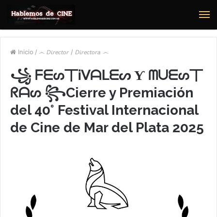
M
Inicio
/
෴ 𝘋𝘪𝘳𝘦𝘤𝘵𝘰𝘳 / 𝘋𝘪𝘳𝘦𝘤𝘵𝘰𝘳𝘢 ෴
꧁ ᖴᗴᔕ丅Ꭵᐯᗩᒪᗴᔕ Ƴ ᗰᑌᗴᔕ丅
ᖇᗩᔕ ꧂Cierre y Premiación
del 40° Festival Internacional
de Cine de Mar del Plata 2025