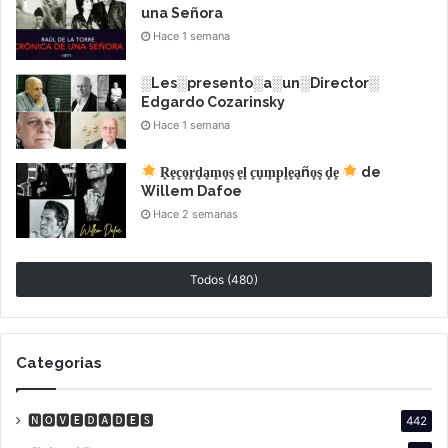
una Señora
Hace 1 semana
░Les░presento░a░un░Director░
Edgardo Cozarinsky
Hace 1 semana
R͙e͙c͙o͙r͙d͙a͙m͙o͙s͙ e͙l͙ c͙u͙m͙p͙l͙e͙a͙ño͙s͙ d͙e͙
de
Willem Dafoe
Hace 2 semanas
Mejor Dirección
:
Nicolangelo Gelormini
por
La
Todos (480)
Gioia
.
Categorias
🅽🅾🆅🅴🅳🅰🅳🅴🆂
442