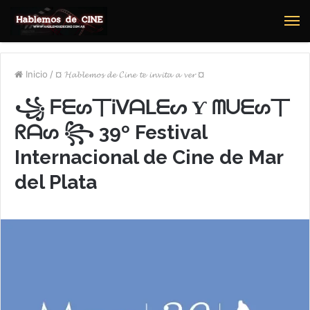
M
Inicio
/
¤ 𝓗𝓪𝓫𝓵𝓮𝓶𝓸𝓼 𝓭𝓮 𝓒𝓲𝓷𝓮 𝓽𝓮 𝓲𝓷𝓿𝓲𝓽𝓪 𝓪 𝓿𝓮𝓻 ¤
꧁ ᖴᗴᔕ丅Ꭵᐯᗩᒪᗴᔕ Ƴ ᗰᑌᗴᔕ丅
ᖇᗩᔕ ꧂ 39º Festival
Internacional de Cine de Mar
del Plata