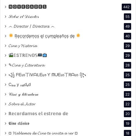
focos temáticos como los de
Mar de Chicas y Chicos
–
🅽🅾🆅🅴🅳🅰🅳🅴🆂
442
destinado al público infantil–, Banda Sonora Original –
𝒮𝑜𝒷𝓇𝑒 𝑒𝓁 𝒟𝒾𝓇𝑒𝒸𝓉𝑜𝓇
55
para películas que tienen a la música como
protagonista– o Super 8 – 16mm –dedicada a estos
෴ 𝘋𝘪𝘳𝘦𝘤𝘵𝘰𝘳 / 𝘋𝘪𝘳𝘦𝘤𝘵𝘰𝘳𝘢 ෴
49
históricos formatos–, entre otros como
Hora Cero
,
R͙e͙c͙o͙r͙d͙a͙m͙o͙s͙ e͙l͙ c͙u͙m͙p͙l͙e͙a͙ño͙s͙ d͙e͙
40
Generación VHS
y
Las Venas Abiertas
.
𝓒𝓲𝓷𝓮 𝔂 𝓗𝓲𝓼𝓽𝓸𝓻𝓲𝓪
29
𝔼S𝕋ℝ𝔼ℕ𝕆𝕊
29
✎𝓒𝓲𝓷𝓮 𝔂 𝓛𝓲𝓽𝓮𝓻𝓪𝓽𝓾𝓻𝓪
28
꧁ ᖴᗴᔕ丅Ꭵᐯᗩᒪᗴᔕ Ƴ ᗰᑌᗴᔕ丅ᖇᗩᔕ ꧂
25
Cᵢₙₑ y ᵣₑₗᵢdₐd
25
𝒞𝒾𝓃𝑒 𝓎 𝓁𝒾𝓉𝑒𝓇𝒶𝓉𝓊𝓇𝒶
22
𝓢𝓸𝓫𝓻𝓮 𝓮𝓵 𝓐𝓬𝓽𝓸𝓻
22
La tercera sección se dedica a los
Homenajes y
ℝ𝕖𝕔𝕠𝕣𝕕𝕒𝕞𝕠𝕤 𝕖𝕝 𝕖𝕤𝕥𝕣𝕖𝕟𝕠 𝕕𝕖
20
Retrospectivas
y busca actualizar la trayectoria de
directores prestigiosos con el objetivo de que sean
𝕮𝖎𝖓𝖊 𝖈𝖑á𝖘𝖎𝖈𝖔
19
puestos otra vez en circulación. Además, esta sección
¤ 𝓗𝓪𝓫𝓵𝓮𝓶𝓸𝓼 𝓭𝓮 𝓒𝓲𝓷𝓮 𝓽𝓮 𝓲𝓷𝓿𝓲𝓽𝓪 𝓪 𝓿𝓮𝓻 ¤
18