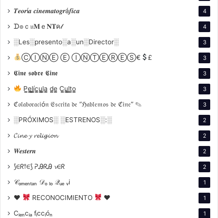
𝑻𝒆𝒐𝒓í𝒂 𝒄𝒊𝒏𝒆𝒎𝒂𝒕𝒐𝒈𝒓á𝒇𝒊𝒄𝒂
4
Por fuera de las pantallas, el Festival se caracteriza
ᗪ๏ｃ𝔲𝐌ｅ𝐍𝐓ค𝓁
4
también por el atractivo de sus
Actividades
░Les░presento░a░un░Director░
3
Especiales
; entre ellas, charlas con Maestros, mesas
ⒸⒾⓃⒺ Ⓔ ⒾⓃⓉⒺⓇⒺⓈ€
£
3
redondas, presentaciones de libros, proyecciones
𝕮𝖎𝖓𝖊 𝖘𝖔𝖇𝖗𝖊 𝕮𝖎𝖓𝖊
3
especiales y seminarios de nueva crítica. La edición
de 2018 contó además con la primera y exitosa
P̳e̳l̳í̳c̳u̳l̳a̳ d̳e̳ C̳u̳l̳t̳o̳
3
edición del
Foro de Cine
y
Perspectiva de Género
, un
ℭ𝔬𝔩𝔞𝔟𝔬𝔯𝔞𝔠𝔦ó𝔫 𝔈𝔰𝔠𝔯𝔦𝔱𝔞 𝔡𝔢 “ℌ𝔞𝔟𝔩𝔢𝔪𝔬𝔰 𝔡𝔢 ℭ𝔦𝔫𝔢” ✎
3
espacio clave para reflexionar y visualizar las
░PRÓXIMOS░ ░ESTRENOS░:░
2
desigualdades en el sector audiovisual.
𝓒𝓲𝓷𝓮 𝔂 𝓻𝓮𝓵𝓲𝓰𝓲𝓸𝓷
2
Transformación Competitiva y
𝑾𝒆𝒔𝒕𝒆𝒓𝒏
2
Reconocimiento Internacional
⟆∈ᖇ⫯∈⟆ ᕈᎯᖇᎯ 𝓿∈ᖇ
2
𝒞ₒₘₑₙₜₐₙ 𝒟ₒ ₗₒ 𝒬ᵤₑ ᵥi
1
♥
RECONOCIMIENTO
♥
1
Cᵢₑₙcᵢₐ fᵢccᵢóₙ
1