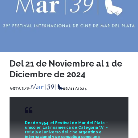
D
el 21 de Noviembre al 1 de
Diciembre de 2024
ℕ𝕆𝕋𝔸 𝟙/𝟚-
06/11/2024
Desde 1954, el Festival de Mar del Plata –
único en Latinoamérica de Categoría “A” –
refleja el universo del cine argentino e
internacional y se consolida como una