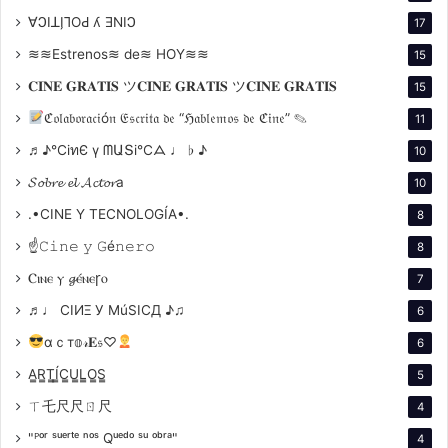
permite dar lugar a nuevas tendencias
∀ϽIꓕI̗⅂OԀ ʎ ƎNIϽ
17
cinematográficas a partir de diversos focos sobre
≋≋Estrenos≋ de≋ HOY≋≋
15
realizadores actuales que de otra manera no llegarían
𝐂𝐈𝐍𝐄 𝐆𝐑𝐀𝐓𝐈𝐒 ツ𝐂𝐈𝐍𝐄 𝐆𝐑𝐀𝐓𝐈𝐒 ツ𝐂𝐈𝐍𝐄 𝐆𝐑𝐀𝐓𝐈𝐒
a las salas. Se trata de una sección clave para valorar
15
obras en función de su herencia cultural para el cine
ℭ𝔬𝔩𝔞𝔟𝔬𝔯𝔞𝔠𝔦ó𝔫 𝔈𝔰𝔠𝔯𝔦𝔱𝔞 𝔡𝔢 “ℌ𝔞𝔟𝔩𝔢𝔪𝔬𝔰 𝔡𝔢 ℭ𝔦𝔫𝔢” ✎
11
del presente y del futuro.
♬♪℃іทЄ ү ᗰԱՏі℃ᗋ ♩ ♭ ♪
10
𝓢𝓸𝓫𝓻𝓮 𝓮𝓵 𝓐𝓬𝓽𝓸𝓻a
10
.•CINE Y TECNOLOGÍA•.
8
☝𝙲𝚒𝚗𝚎 𝚢 𝙶é𝚗𝚎𝚛𝚘
8
Ⲥⲓⲛⲉ ⲩ 𝓰ⲉ́ⲛⲉꞅⲟ
7
♬♩ CIИΞ У MúSICД ♪♫
6
Una cuarta sección se concentra en
las
Restauraciones
, el patrimonio cultural
αｃт𝕠𝓇𝐄𝔰♡
6
cinematográfico nacional e internacional que es
A̳R̳T̳Í̳C̳U̳L̳O̳S̳
5
puesto en valor nuevamente para que el público
ㄒ乇尺尺ㄖ尺
4
pueda disfrutar de las viejas glorias de la historia del
"ᴾᵒʳ ˢᵘᵉʳᵗᵉ ⁿᵒˢ Qᵘᵉᵈᵒ ˢᵘ ᵒᵇʳᵃ"
4
cine.