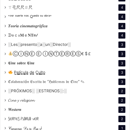
Amadori construía en Argentina un cine de estrellas
ㄒ乇尺尺ㄖ尺
4
con figuras como Lamarque, Zully Moreno y Hugo del
Carril. Si Sirk exploraba el melodrama con ironía,
"ᴾᵒʳ ˢᵘᵉʳᵗᵉ ⁿᵒˢ Qᵘᵉᵈᵒ ˢᵘ ᵒᵇʳᵃ"
4
Amadori lo hacía con frontalidad y pasión, buscando
𝑻𝒆𝒐𝒓í𝒂 𝒄𝒊𝒏𝒆𝒎𝒂𝒕𝒐𝒈𝒓á𝒇𝒊𝒄𝒂
4
conmover más que distanciar. Su cine dialogaba con
ᗪ๏ｃ𝔲𝐌ｅ𝐍𝐓ค𝓁
4
el neorrealismo italiano en la atención al detalle, pero
░Les░presento░a░un░Director░
3
se inclinaba hacia lo popular y lo sentimental, en
ⒸⒾⓃⒺ Ⓔ ⒾⓃⓉⒺⓇⒺⓈ€
£
sintonía con el público argentino de su tiempo.
3
𝕮𝖎𝖓𝖊 𝖘𝖔𝖇𝖗𝖊 𝕮𝖎𝖓𝖊
3
P̳e̳l̳í̳c̳u̳l̳a̳ d̳e̳ C̳u̳l̳t̳o̳
3
ℭ𝔬𝔩𝔞𝔟𝔬𝔯𝔞𝔠𝔦ó𝔫 𝔈𝔰𝔠𝔯𝔦𝔱𝔞 𝔡𝔢 “ℌ𝔞𝔟𝔩𝔢𝔪𝔬𝔰 𝔡𝔢 ℭ𝔦𝔫𝔢” ✎
3
░PRÓXIMOS░ ░ESTRENOS░:░
2
𝓒𝓲𝓷𝓮 𝔂 𝓻𝓮𝓵𝓲𝓰𝓲𝓸𝓷
2
𝑾𝒆𝒔𝒕𝒆𝒓𝒏
2
⟆∈ᖇ⫯∈⟆ ᕈᎯᖇᎯ 𝓿∈ᖇ
2
𝒞ₒₘₑₙₜₐₙ 𝒟ₒ ₗₒ 𝒬ᵤₑ ᵥi
1