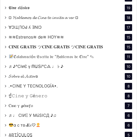
𝕮𝖎𝖓𝖊 𝖈𝖑á𝖘𝖎𝖈𝖔
19
¤ 𝓗𝓪𝓫𝓵𝓮𝓶𝓸𝓼 𝓭𝓮 𝓒𝓲𝓷𝓮 𝓽𝓮 𝓲𝓷𝓿𝓲𝓽𝓪 𝓪 𝓿𝓮𝓻 ¤
18
∀ϽIꓕI̗⅂OԀ ʎ ƎNIϽ
17
≋≋Estrenos≋ de≋ HOY≋≋
15
𝐂𝐈𝐍𝐄 𝐆𝐑𝐀𝐓𝐈𝐒 ツ𝐂𝐈𝐍𝐄 𝐆𝐑𝐀𝐓𝐈𝐒 ツ𝐂𝐈𝐍𝐄 𝐆𝐑𝐀𝐓𝐈𝐒
15
ℭ𝔬𝔩𝔞𝔟𝔬𝔯𝔞𝔠𝔦ó𝔫 𝔈𝔰𝔠𝔯𝔦𝔱𝔞 𝔡𝔢 “ℌ𝔞𝔟𝔩𝔢𝔪𝔬𝔰 𝔡𝔢 ℭ𝔦𝔫𝔢” ✎
11
♬♪℃іทЄ ү ᗰԱՏі℃ᗋ ♩ ♭ ♪
10
𝓢𝓸𝓫𝓻𝓮 𝓮𝓵 𝓐𝓬𝓽𝓸𝓻a
10
.•CINE Y TECNOLOGÍA•.
8
☝𝙲𝚒𝚗𝚎 𝚢 𝙶é𝚗𝚎𝚛𝚘
8
Ⲥⲓⲛⲉ ⲩ 𝓰ⲉ́ⲛⲉꞅⲟ
7
Comparativo – Ecos y contrastes
♬♩ CIИΞ У MúSICД ♪♫
6
Mientras Hollywood perfeccionaba el star system con
αｃт𝕠𝓇𝐄𝔰♡
6
directores como George Cukor o Douglas Sirk,
A̳R̳T̳Í̳C̳U̳L̳O̳S̳
5