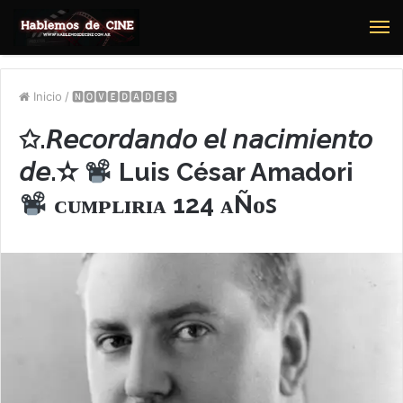
M
Inicio
/
🅽🅾🆅🅴🅳🅰🅳🅴🆂
✩.𝘙𝘦𝘤𝘰𝘳𝘥𝘢𝘯𝘥𝘰 𝘦𝘭 𝘯𝘢𝘤𝘪𝘮𝘪𝘦𝘯𝘵𝘰
𝘥𝘦.✫
Luis César Amadori
ᴄᴜᴍᴘʟɪʀɪᴀ 124 ᴀÑᴏꜱ