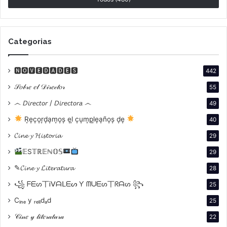
En 1962, realizó su primer cortometraje,
Seguir
andando
, y poco después fundó el grupo
Cine
Liberación
(1969), junto a Octavio Getino. Este
Categorias
colectivo buscaba transformar el cine en una
herramienta de denuncia social y de resistencia
🅽🅾🆅🅴🅳🅰🅳🅴🆂
442
cultural frente al neocolonialismo.
𝒮𝑜𝒷𝓇𝑒 𝑒𝓁 𝒟𝒾𝓇𝑒𝒸𝓉𝑜𝓇
55
෴ 𝘋𝘪𝘳𝘦𝘤𝘵𝘰𝘳 / 𝘋𝘪𝘳𝘦𝘤𝘵𝘰𝘳𝘢 ෴
49
R͙e͙c͙o͙r͙d͙a͙m͙o͙s͙ e͙l͙ c͙u͙m͙p͙l͙e͙a͙ño͙s͙ d͙e͙
40
𝓒𝓲𝓷𝓮 𝔂 𝓗𝓲𝓼𝓽𝓸𝓻𝓲𝓪
29
𝔼S𝕋ℝ𝔼ℕ𝕆𝕊
29
✎𝓒𝓲𝓷𝓮 𝔂 𝓛𝓲𝓽𝓮𝓻𝓪𝓽𝓾𝓻𝓪
28
꧁ ᖴᗴᔕ丅Ꭵᐯᗩᒪᗴᔕ Ƴ ᗰᑌᗴᔕ丅ᖇᗩᔕ ꧂
25
Cᵢₙₑ y ᵣₑₗᵢdₐd
25
𝒞𝒾𝓃𝑒 𝓎 𝓁𝒾𝓉𝑒𝓇𝒶𝓉𝓊𝓇𝒶
22
Se estrenó el 1/03/2021 en
FILMOTECA ONLINE