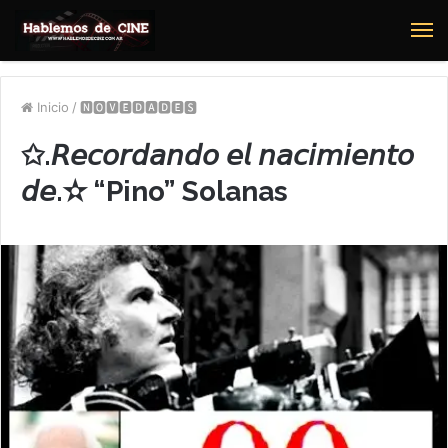
M
Inicio
/
🅽🅾🆅🅴🅳🅰🅳🅴🆂
✩.𝘙𝘦𝘤𝘰𝘳𝘥𝘢𝘯𝘥𝘰 𝘦𝘭 𝘯𝘢𝘤𝘪𝘮𝘪𝘦𝘯𝘵𝘰
𝘥𝘦.✫ “Pino” Solanas