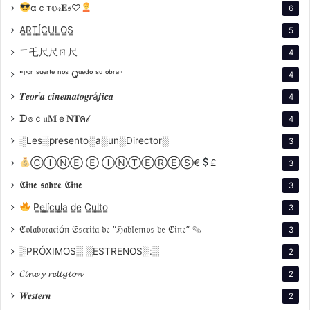
lenguaje cinematográfico innovador, combinando
αｃт𝕠𝓇𝐄𝔰♡
6
imágenes de archivo, entrevistas y una narrativa que
A̳R̳T̳Í̳C̳U̳L̳O̳S̳
5
interpelaba directamente al espectador, buscando
ㄒ乇尺尺ㄖ尺
4
generar conciencia y movilización.
"ᴾᵒʳ ˢᵘᵉʳᵗᵉ ⁿᵒˢ Qᵘᵉᵈᵒ ˢᵘ ᵒᵇʳᵃ"
4
𝑻𝒆𝒐𝒓í𝒂 𝒄𝒊𝒏𝒆𝒎𝒂𝒕𝒐𝒈𝒓á𝒇𝒊𝒄𝒂
En el contexto de una Argentina convulsionada por la
4
radicalización política y la violencia estatal,
La hora de
ᗪ๏ｃ𝔲𝐌ｅ𝐍𝐓ค𝓁
4
los hornos
se convirtió en una herramienta para la
░Les░presento░a░un░Director░
3
militancia, marcando el compromiso de Solanas con la
ⒸⒾⓃⒺ Ⓔ ⒾⓃⓉⒺⓇⒺⓈ€
£
3
transformación social.
𝕮𝖎𝖓𝖊 𝖘𝖔𝖇𝖗𝖊 𝕮𝖎𝖓𝖊
3
P̳e̳l̳í̳c̳u̳l̳a̳ d̳e̳ C̳u̳l̳t̳o̳
3
ℭ𝔬𝔩𝔞𝔟𝔬𝔯𝔞𝔠𝔦ó𝔫 𝔈𝔰𝔠𝔯𝔦𝔱𝔞 𝔡𝔢 “ℌ𝔞𝔟𝔩𝔢𝔪𝔬𝔰 𝔡𝔢 ℭ𝔦𝔫𝔢” ✎
3
░PRÓXIMOS░ ░ESTRENOS░:░
2
𝓒𝓲𝓷𝓮 𝔂 𝓻𝓮𝓵𝓲𝓰𝓲𝓸𝓷
2
𝑾𝒆𝒔𝒕𝒆𝒓𝒏
2