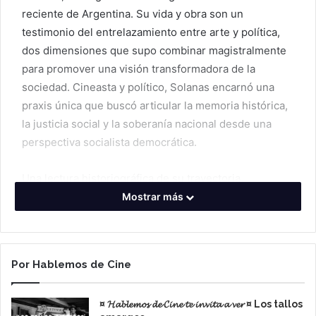
reciente de Argentina. Su vida y obra son un
testimonio del entrelazamiento entre arte y política,
dos dimensiones que supo combinar magistralmente
para promover una visión transformadora de la
sociedad. Cineasta y político, Solanas encarnó una
praxis única que buscó articular la memoria histórica,
la justicia social y la soberanía nacional desde una
perspectiva socialista democrática.
Una lectura historiográfica de su trayectoria,
explorando cómo su pensamiento y acción se
Mostrar más
desarrollaron en un contexto de profundas
convulsiones políticas y sociales en Argentina y
América Latina. Desde su cine militante, que llamó a la
Por Hablemos de Cine
acción revolucionaria en los años 60, hasta su rol
como legislador y defensor del medio ambiente,
¤ 𝓗𝓪𝓫𝓵𝓮𝓶𝓸𝓼 𝓭𝓮 𝓒𝓲𝓷𝓮 𝓽𝓮 𝓲𝓷𝓿𝓲𝓽𝓪 𝓪 𝓿𝓮𝓻 ¤ Los tallos
Solanas construyó un legado que invita a reflexionar