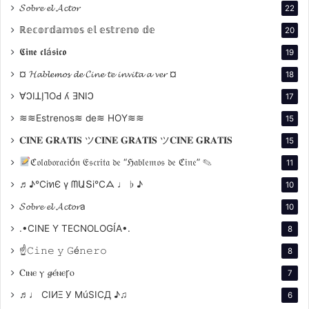
𝓢𝓸𝓫𝓻𝓮 𝓮𝓵 𝓐𝓬𝓽𝓸𝓻
22
programa 231: SEGUIR ANDANDO – Conducido por
ℝ𝕖𝕔𝕠𝕣𝕕𝕒𝕞𝕠𝕤 𝕖𝕝 𝕖𝕤𝕥𝕣𝕖𝕟𝕠 𝕕𝕖
20
Fernando Martín Peña y Roger Koza
𝕮𝖎𝖓𝖊 𝖈𝖑á𝖘𝖎𝖈𝖔
La hora de los hornos: Cine militante y llamado a
19
la acción
¤ 𝓗𝓪𝓫𝓵𝓮𝓶𝓸𝓼 𝓭𝓮 𝓒𝓲𝓷𝓮 𝓽𝓮 𝓲𝓷𝓿𝓲𝓽𝓪 𝓪 𝓿𝓮𝓻 ¤
18
∀ϽIꓕI̗⅂OԀ ʎ ƎNIϽ
17
En 1968, Solanas y Getino estrenaron
La hora de los
≋≋Estrenos≋ de≋ HOY≋≋
15
hornos
, una obra emblemática del cine político
latinoamericano. Este documental-ensayo no solo
𝐂𝐈𝐍𝐄 𝐆𝐑𝐀𝐓𝐈𝐒 ツ𝐂𝐈𝐍𝐄 𝐆𝐑𝐀𝐓𝐈𝐒 ツ𝐂𝐈𝐍𝐄 𝐆𝐑𝐀𝐓𝐈𝐒
15
denunció la opresión imperialista y la dependencia
ℭ𝔬𝔩𝔞𝔟𝔬𝔯𝔞𝔠𝔦ó𝔫 𝔈𝔰𝔠𝔯𝔦𝔱𝔞 𝔡𝔢 “ℌ𝔞𝔟𝔩𝔢𝔪𝔬𝔰 𝔡𝔢 ℭ𝔦𝔫𝔢” ✎
11
económica, sino que también se convirtió en un
♬♪℃іทЄ ү ᗰԱՏі℃ᗋ ♩ ♭ ♪
10
manifiesto político que llamaba a la acción
𝓢𝓸𝓫𝓻𝓮 𝓮𝓵 𝓐𝓬𝓽𝓸𝓻a
10
revolucionaria.
.•CINE Y TECNOLOGÍA•.
8
La película, dividida en capítulos, abordó temas como
☝𝙲𝚒𝚗𝚎 𝚢 𝙶é𝚗𝚎𝚛𝚘
8
el neocolonialismo, las luchas populares y la
Ⲥⲓⲛⲉ ⲩ 𝓰ⲉ́ⲛⲉꞅⲟ
7
necesidad de una emancipación cultural. Más allá de
♬♩ CIИΞ У MúSICД ♪♫
6
su contenido,
La hora de los hornos
estableció un