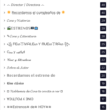
෴ 𝘋𝘪𝘳𝘦𝘤𝘵𝘰𝘳 / 𝘋𝘪𝘳𝘦𝘤𝘵𝘰𝘳𝘢 ෴
49
R͙e͙c͙o͙r͙d͙a͙m͙o͙s͙ e͙l͙ c͙u͙m͙p͙l͙e͙a͙ño͙s͙ d͙e͙
40
Prepárate para sumergirte en el universo de Rick
𝓒𝓲𝓷𝓮 𝔂 𝓗𝓲𝓼𝓽𝓸𝓻𝓲𝓪
29
Blaine, Ilsa Lund y Victor Laszlo mientras exploramos
𝔼S𝕋ℝ𝔼ℕ𝕆𝕊
29
las capas ocultas de esta obra maestra del cine
✎𝓒𝓲𝓷𝓮 𝔂 𝓛𝓲𝓽𝓮𝓻𝓪𝓽𝓾𝓻𝓪
28
clásico.
꧁ ᖴᗴᔕ丅Ꭵᐯᗩᒪᗴᔕ Ƴ ᗰᑌᗴᔕ丅ᖇᗩᔕ ꧂
25
Cᵢₙₑ y ᵣₑₗᵢdₐd
25
𝒞𝒾𝓃𝑒 𝓎 𝓁𝒾𝓉𝑒𝓇𝒶𝓉𝓊𝓇𝒶
22
𝓢𝓸𝓫𝓻𝓮 𝓮𝓵 𝓐𝓬𝓽𝓸𝓻
22
¿Qué significan realmente las sombras que
ℝ𝕖𝕔𝕠𝕣𝕕𝕒𝕞𝕠𝕤 𝕖𝕝 𝕖𝕤𝕥𝕣𝕖𝕟𝕠 𝕕𝕖
20
envuelven a los personajes en el Rick’s Café?
𝕮𝖎𝖓𝖊 𝖈𝖑á𝖘𝖎𝖈𝖔
19
¿Qué nos dicen los silencios entre Rick e Ilsa
sobre su amor imposible?
¤ 𝓗𝓪𝓫𝓵𝓮𝓶𝓸𝓼 𝓭𝓮 𝓒𝓲𝓷𝓮 𝓽𝓮 𝓲𝓷𝓿𝓲𝓽𝓪 𝓪 𝓿𝓮𝓻 ¤
18
¿Es Rick un héroe o un hombre atrapado por su
∀ϽIꓕI̗⅂OԀ ʎ ƎNIϽ
17
pasado?
≋≋Estrenos≋ de≋ HOY≋≋
15