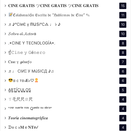
¿Qué papel juegan las cartas de tránsito en la
𝐂𝐈𝐍𝐄 𝐆𝐑𝐀𝐓𝐈𝐒 ツ𝐂𝐈𝐍𝐄 𝐆𝐑𝐀𝐓𝐈𝐒 ツ𝐂𝐈𝐍𝐄 𝐆𝐑𝐀𝐓𝐈𝐒
15
lucha entre el interés personal y el sacrificio?
ℭ𝔬𝔩𝔞𝔟𝔬𝔯𝔞𝔠𝔦ó𝔫 𝔈𝔰𝔠𝔯𝔦𝔱𝔞 𝔡𝔢 “ℌ𝔞𝔟𝔩𝔢𝔪𝔬𝔰 𝔡𝔢 ℭ𝔦𝔫𝔢” ✎
11
De la mano de un análisis profundo y riguroso,
♬♪℃іทЄ ү ᗰԱՏі℃ᗋ ♩ ♭ ♪
10
desentrañaremos los misterios de esta película
𝓢𝓸𝓫𝓻𝓮 𝓮𝓵 𝓐𝓬𝓽𝓸𝓻a
10
inmortal,
.•CINE Y TECNOLOGÍA•.
8
☝𝙲𝚒𝚗𝚎 𝚢 𝙶é𝚗𝚎𝚛𝚘
8
Ⲥⲓⲛⲉ ⲩ 𝓰ⲉ́ⲛⲉꞅⲟ
7
♬♩ CIИΞ У MúSICД ♪♫
6
αｃт𝕠𝓇𝐄𝔰♡
6
A̳R̳T̳Í̳C̳U̳L̳O̳S̳
5
ㄒ乇尺尺ㄖ尺
4
"ᴾᵒʳ ˢᵘᵉʳᵗᵉ ⁿᵒˢ Qᵘᵉᵈᵒ ˢᵘ ᵒᵇʳᵃ"
4
𝑻𝒆𝒐𝒓í𝒂 𝒄𝒊𝒏𝒆𝒎𝒂𝒕𝒐𝒈𝒓á𝒇𝒊𝒄𝒂
4
ᗪ๏ｃ𝔲𝐌ｅ𝐍𝐓ค𝓁
4