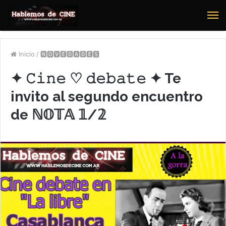
M
Inicio
/
🅽🅾🆅🅴🅳🅰🅳🅴🆂
✦ 𝙲𝚒𝚗𝚎 ♡ 𝚍𝚎𝚋𝚊𝚝𝚎 ✦ Te
invito al segundo encuentro
de ℕ𝕆𝕋𝔸 𝟙/𝟚