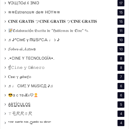
∀ϽIꓕI̗⅂OԀ ʎ ƎNIϽ
17
Kurosawa rompe con el relato lineal y nos obliga a ver
≋≋Estrenos≋ de≋ HOY≋≋
15
el mismo crimen desde cuatro perspectivas distintas.
𝐂𝐈𝐍𝐄 𝐆𝐑𝐀𝐓𝐈𝐒 ツ𝐂𝐈𝐍𝐄 𝐆𝐑𝐀𝐓𝐈𝐒 ツ𝐂𝐈𝐍𝐄 𝐆𝐑𝐀𝐓𝐈𝐒
15
El espectador no recibe una verdad única, sino un
ℭ𝔬𝔩𝔞𝔟𝔬𝔯𝔞𝔠𝔦ó𝔫 𝔈𝔰𝔠𝔯𝔦𝔱𝔞 𝔡𝔢 “ℌ𝔞𝔟𝔩𝔢𝔪𝔬𝔰 𝔡𝔢 ℭ𝔦𝔫𝔢” ✎
11
mosaico de versiones que se contradicen. Debatir
♬♪℃іทЄ ү ᗰԱՏі℃ᗋ ♩ ♭ ♪
10
esta estructura es debatir cómo el cine puede
𝓢𝓸𝓫𝓻𝓮 𝓮𝓵 𝓐𝓬𝓽𝓸𝓻a
cuestionar la noción misma de objetividad.
10
.•CINE Y TECNOLOGÍA•.
8
Porque anticipa la era de la posverdad
☝𝙲𝚒𝚗𝚎 𝚢 𝙶é𝚗𝚎𝚛𝚘
8
Ⲥⲓⲛⲉ ⲩ 𝓰ⲉ́ⲛⲉꞅⲟ
7
En tiempos donde las “fake news” y la manipulación
discursiva dominan la agenda pública,
Rashōmon
se
♬♩ CIИΞ У MúSICД ♪♫
6
vuelve más actual que nunca. La película muestra que
αｃт𝕠𝓇𝐄𝔰♡
6
la verdad es una construcción subjetiva, filtrada por
A̳R̳T̳Í̳C̳U̳L̳O̳S̳
5
intereses, egoísmos y miedos. Discutirla es discutir
ㄒ乇尺尺ㄖ尺
4
cómo nos relacionamos hoy con la información y la
memoria.
"ᴾᵒʳ ˢᵘᵉʳᵗᵉ ⁿᵒˢ Qᵘᵉᵈᵒ ˢᵘ ᵒᵇʳᵃ"
4