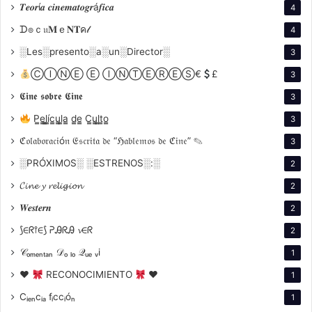
𝑻𝒆𝒐𝒓í𝒂 𝒄𝒊𝒏𝒆𝒎𝒂𝒕𝒐𝒈𝒓á𝒇𝒊𝒄𝒂
4
Porque es un espejo del Japón de posguerra… y
ᗪ๏ｃ𝔲𝐌ｅ𝐍𝐓ค𝓁
4
del mundo contemporáneo
░Les░presento░a░un░Director░
3
La puerta derruida de Kioto simboliza el colapso de
ⒸⒾⓃⒺ Ⓔ ⒾⓃⓉⒺⓇⒺⓈ€
£
3
valores tras la guerra. Pero también puede leerse
𝕮𝖎𝖓𝖊 𝖘𝖔𝖇𝖗𝖊 𝕮𝖎𝖓𝖊
3
como metáfora de cualquier sociedad en crisis, donde
P̳e̳l̳í̳c̳u̳l̳a̳ d̳e̳ C̳u̳l̳t̳o̳
3
las instituciones ya no sostienen certezas y los
ℭ𝔬𝔩𝔞𝔟𝔬𝔯𝔞𝔠𝔦ó𝔫 𝔈𝔰𝔠𝔯𝔦𝔱𝔞 𝔡𝔢 “ℌ𝔞𝔟𝔩𝔢𝔪𝔬𝔰 𝔡𝔢 ℭ𝔦𝔫𝔢” ✎
individuos deben reconstruir sentido. El debate nos
3
permitirá pensar cómo esa alegoría dialoga con
░PRÓXIMOS░ ░ESTRENOS░:░
2
nuestra propia historia y presente.
𝓒𝓲𝓷𝓮 𝔂 𝓻𝓮𝓵𝓲𝓰𝓲𝓸𝓷
2
𝑾𝒆𝒔𝒕𝒆𝒓𝒏
2
Porque plantea dilemas éticos universales
⟆∈ᖇ⫯∈⟆ ᕈᎯᖇᎯ 𝓿∈ᖇ
2
El mendigo, el sacerdote y el leñador encarnan tres
𝒞ₒₘₑₙₜₐₙ 𝒟ₒ ₗₒ 𝒬ᵤₑ ᵥi
1
fuerzas en tensión: egoísmo, moral y pragmatismo.
♥
RECONOCIMIENTO
♥
1
¿Qué lugar ocupa cada una en nuestras decisiones
Cᵢₑₙcᵢₐ fᵢccᵢóₙ
1
cotidianas? ¿Cómo se negocia la verdad cuando está