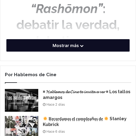
“Rashōmon”
:
debatir la verdad,
debatirnos a
Mostrar más
nosotros mismos
Por Hablemos de Cine
¤ 𝓗𝓪𝓫𝓵𝓮𝓶𝓸𝓼 𝓭𝓮 𝓒𝓲𝓷𝓮 𝓽𝓮 𝓲𝓷𝓿𝓲𝓽𝓪 𝓪 𝓿𝓮𝓻 ¤ Los tallos
amargos
Hace 2 días
R͙e͙c͙o͙r͙d͙a͙m͙o͙s͙ e͙l͙ c͙u͙m͙p͙l͙e͙a͙ño͙s͙ d͙e͙
Stanley
Kubrick
Hace 6 días