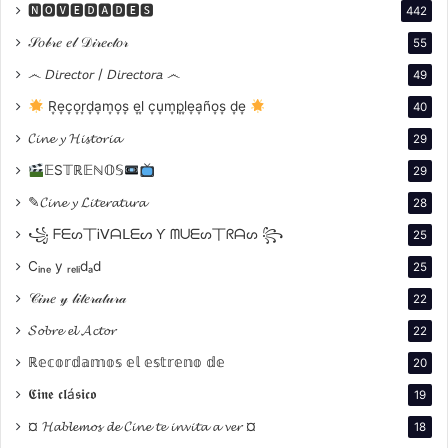
No se trata de una proyección másProtagonizada por
🅽🅾🆅🅴🅳🅰🅳🅴🆂
442
Toshirō Mifune actor icono del director Akira
𝒮𝑜𝒷𝓇𝑒 𝑒𝓁 𝒟𝒾𝓇𝑒𝒸𝓉𝑜𝓇
55
Kurosawa. Se trata de abrir un espacio de reflexión
෴ 𝘋𝘪𝘳𝘦𝘤𝘵𝘰𝘳 / 𝘋𝘪𝘳𝘦𝘤𝘵𝘰𝘳𝘢 ෴
49
colectiva sobre una película que, desde su estreno,
R͙e͙c͙o͙r͙d͙a͙m͙o͙s͙ e͙l͙ c͙u͙m͙p͙l͙e͙a͙ño͙s͙ d͙e͙
40
desarmó las certezas narrativas y puso en evidencia
que la verdad no es un bloque sólido, sino un espejo
𝓒𝓲𝓷𝓮 𝔂 𝓗𝓲𝓼𝓽𝓸𝓻𝓲𝓪
29
roto que cada testigo recompone a su manera.
𝔼S𝕋ℝ𝔼ℕ𝕆𝕊
29
✎𝓒𝓲𝓷𝓮 𝔂 𝓛𝓲𝓽𝓮𝓻𝓪𝓽𝓾𝓻𝓪
28
Con voz firme y mirada atenta, nuestra coordinadora
꧁ ᖴᗴᔕ丅Ꭵᐯᗩᒪᗴᔕ Ƴ ᗰᑌᗴᔕ丅ᖇᗩᔕ ꧂
25
Diana Rodríguez será, como siempre, el puente entre
las ideas y el público, asegurando que cada
Cᵢₙₑ y ᵣₑₗᵢdₐd
25
argumento encuentre su lugar y que el debate se
𝒞𝒾𝓃𝑒 𝓎 𝓁𝒾𝓉𝑒𝓇𝒶𝓉𝓊𝓇𝒶
22
convierta en un verdadero ejercicio de pensamiento
𝓢𝓸𝓫𝓻𝓮 𝓮𝓵 𝓐𝓬𝓽𝓸𝓻
22
crítico compartido.
ℝ𝕖𝕔𝕠𝕣𝕕𝕒𝕞𝕠𝕤 𝕖𝕝 𝕖𝕤𝕥𝕣𝕖𝕟𝕠 𝕕𝕖
20
¿Por qué debatir
Rashōmon
?
𝕮𝖎𝖓𝖊 𝖈𝖑á𝖘𝖎𝖈𝖔
19
¤ 𝓗𝓪𝓫𝓵𝓮𝓶𝓸𝓼 𝓭𝓮 𝓒𝓲𝓷𝓮 𝓽𝓮 𝓲𝓷𝓿𝓲𝓽𝓪 𝓪 𝓿𝓮𝓻 ¤
18
Porque redefine la narrativa cinematográfica