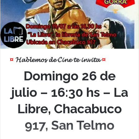
¤
𝓗𝓪𝓫𝓵𝓮𝓶𝓸𝓼 𝓭𝓮 𝓒𝓲𝓷𝓮 𝓽𝓮 𝓲𝓷𝓿𝓲𝓽𝓪
¤
Domingo 26 de
julio – 16:30 hs – La
Libre, Chacabuco
917, San Telmo