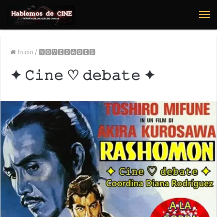
M
Inicio
/
🅽🅾🆅🅴🅳🅰🅳🅴🆂
✦ 𝙲𝚒𝚗𝚎 ♡ 𝚍𝚎𝚋𝚊𝚝𝚎 ✦