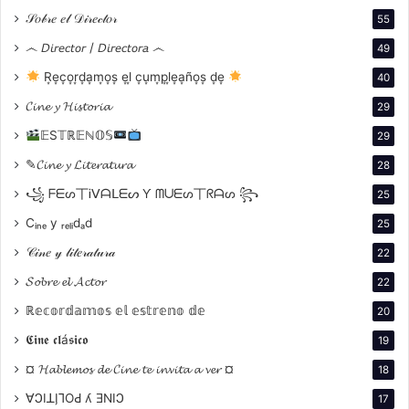
premiada, memoria
𝒮𝑜𝒷𝓇𝑒 𝑒𝓁 𝒟𝒾𝓇𝑒𝒸𝓉𝑜𝓇
55
viva
෴ 𝘋𝘪𝘳𝘦𝘤𝘵𝘰𝘳 / 𝘋𝘪𝘳𝘦𝘤𝘵𝘰𝘳𝘢 ෴
49
R͙e͙c͙o͙r͙d͙a͙m͙o͙s͙ e͙l͙ c͙u͙m͙p͙l͙e͙a͙ño͙s͙ d͙e͙
40
𝓒𝓲𝓷𝓮 𝔂 𝓗𝓲𝓼𝓽𝓸𝓻𝓲𝓪
29
𝔼S𝕋ℝ𝔼ℕ𝕆𝕊
29
✎𝓒𝓲𝓷𝓮 𝔂 𝓛𝓲𝓽𝓮𝓻𝓪𝓽𝓾𝓻𝓪
28
꧁ ᖴᗴᔕ丅Ꭵᐯᗩᒪᗴᔕ Ƴ ᗰᑌᗴᔕ丅ᖇᗩᔕ ꧂
25
Cᵢₙₑ y ᵣₑₗᵢdₐd
25
𝒞𝒾𝓃𝑒 𝓎 𝓁𝒾𝓉𝑒𝓇𝒶𝓉𝓊𝓇𝒶
22
𝓢𝓸𝓫𝓻𝓮 𝓮𝓵 𝓐𝓬𝓽𝓸𝓻
22
ℝ𝕖𝕔𝕠𝕣𝕕𝕒𝕞𝕠𝕤 𝕖𝕝 𝕖𝕤𝕥𝕣𝕖𝕟𝕠 𝕕𝕖
20
𝕮𝖎𝖓𝖊 𝖈𝖑á𝖘𝖎𝖈𝖔
19
. Apertura
¤ 𝓗𝓪𝓫𝓵𝓮𝓶𝓸𝓼 𝓭𝓮 𝓒𝓲𝓷𝓮 𝓽𝓮 𝓲𝓷𝓿𝓲𝓽𝓪 𝓪 𝓿𝓮𝓻 ¤
18
∀ϽIꓕI̗⅂OԀ ʎ ƎNIϽ
17
Barcelona como memoria viva:
Después de 26