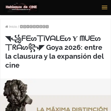
M
Inicio
/
🅽🅾🆅🅴🅳🅰🅳🅴🆂
◥꧁ᖴᗴᔕ丅Ꭵᐯᗩᒪᗴᔕ Ƴ ᗰᑌᗴᔕ
丅ᖇᗩᔕ꧂◤ Goya 2026: entre
la clausura y la expansión del
cine