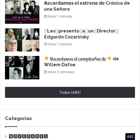
ℝ𝕖𝕔𝕠𝕣𝕕𝕒𝕞𝕠𝕤 𝕖𝕝 𝕖𝕤𝕥𝕣𝕖𝕟𝕠 𝕕𝕖 Crónica de
una Señora
Hace 1 semana
░Les░presento░a░un░Director░
Edgardo Cozarinsky
Hace 1 semana
R͙e͙c͙o͙r͙d͙a͙m͙o͙s͙ e͙l͙ c͙u͙m͙p͙l͙e͙a͙ño͙s͙ d͙e͙
de
Willem Dafoe
Hace 2 semanas
Lectura de nominaciones Premios
#Goya2026
Todos (480)
Los Goya 2026:
Categorias
diversidad
🅽🅾🆅🅴🅳🅰🅳🅴🆂
442