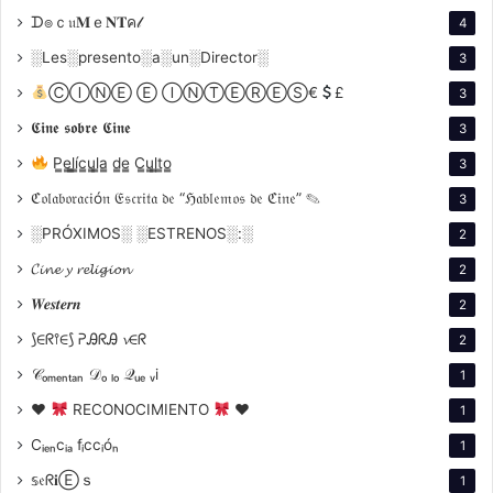
ᗪ๏ｃ𝔲𝐌ｅ𝐍𝐓ค𝓁
4
░Les░presento░a░un░Director░
3
ⒸⒾⓃⒺ Ⓔ ⒾⓃⓉⒺⓇⒺⓈ€
£
3
𝕮𝖎𝖓𝖊 𝖘𝖔𝖇𝖗𝖊 𝕮𝖎𝖓𝖊
3
P̳e̳l̳í̳c̳u̳l̳a̳ d̳e̳ C̳u̳l̳t̳o̳
3
ℭ𝔬𝔩𝔞𝔟𝔬𝔯𝔞𝔠𝔦ó𝔫 𝔈𝔰𝔠𝔯𝔦𝔱𝔞 𝔡𝔢 “ℌ𝔞𝔟𝔩𝔢𝔪𝔬𝔰 𝔡𝔢 ℭ𝔦𝔫𝔢” ✎
3
░PRÓXIMOS░ ░ESTRENOS░:░
2
2. Desarrollo
𝓒𝓲𝓷𝓮 𝔂 𝓻𝓮𝓵𝓲𝓰𝓲𝓸𝓷
2
𝑾𝒆𝒔𝒕𝒆𝒓𝒏
2
A.
Los domingos
: la clausura como
⟆∈ᖇ⫯∈⟆ ᕈᎯᖇᎯ 𝓿∈ᖇ
2
metáfora
𝒞ₒₘₑₙₜₐₙ 𝒟ₒ ₗₒ 𝒬ᵤₑ ᵥi
1
Narrativa:
Una adolescente frente a la decisión
♥
RECONOCIMIENTO
♥
1
de ingresar en un convento.
Cᵢₑₙcᵢₐ fᵢccᵢóₙ
1
Impacto:
Cinco premios, incluyendo mejor
𝕤𝔢ᖇ𝐢Ⓔｓ
1
película y dirección, consagraron su tono