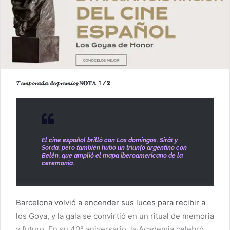
𝓣𝓮𝓶𝓹𝓸𝓻𝓪𝓭𝓪 𝓭𝓮 𝓹𝓻𝓮𝓶𝓲𝓸𝓼
ℕ𝕆𝕋𝔸 𝟙/𝟚
El cine español brilló con Los domingos, Sirât y
Sorda, pero también hubo un triunfo argentino con
Belén, que amplió el mapa iberoamericano de la
ceremonia.
Barcelona volvió a encender sus luces para recibir a
los Goya, y la gala se convirtió en un ritual de memoria
y futuro. En su 40º aniversario, la Academia celebró