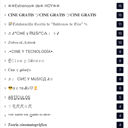
≋≋Estrenos≋ de≋ HOY≋≋
15
años, la ciudad volvió a ser escenario de los
Goya, transformando la gala en un ritual de
𝐂𝐈𝐍𝐄 𝐆𝐑𝐀𝐓𝐈𝐒 ツ𝐂𝐈𝐍𝐄 𝐆𝐑𝐀𝐓𝐈𝐒 ツ𝐂𝐈𝐍𝐄 𝐆𝐑𝐀𝐓𝐈𝐒
15
reencuentro con la historia del cine español.
ℭ𝔬𝔩𝔞𝔟𝔬𝔯𝔞𝔠𝔦ó𝔫 𝔈𝔰𝔠𝔯𝔦𝔱𝔞 𝔡𝔢 “ℌ𝔞𝔟𝔩𝔢𝔪𝔬𝔰 𝔡𝔢 ℭ𝔦𝔫𝔢” ✎
11
Clima de la noche:
Una ceremonia atravesada
♬♪℃іทЄ ү ᗰԱՏі℃ᗋ ♩ ♭ ♪
10
por la pluralidad de voces, el pulso entre lo
𝓢𝓸𝓫𝓻𝓮 𝓮𝓵 𝓐𝓬𝓽𝓸𝓻a
10
íntimo y lo global, y la reafirmación de la
.•CINE Y TECNOLOGÍA•.
8
identidad cultural.
☝𝙲𝚒𝚗𝚎 𝚢 𝙶é𝚗𝚎𝚛𝚘
8
Ganadores principales:
Los domingos
como gran
vencedora,
Sirât
como despliegue técnico,
Sorda
Ⲥⲓⲛⲉ ⲩ 𝓰ⲉ́ⲛⲉꞅⲟ
7
como revelación novel, y
Belén
como la voz
♬♩ CIИΞ У MúSICД ♪♫
6
argentina que resonó en el corazón
αｃт𝕠𝓇𝐄𝔰♡
6
iberoamericano.
A̳R̳T̳Í̳C̳U̳L̳O̳S̳
5
ㄒ乇尺尺ㄖ尺
4
"ᴾᵒʳ ˢᵘᵉʳᵗᵉ ⁿᵒˢ Qᵘᵉᵈᵒ ˢᵘ ᵒᵇʳᵃ"
4
𝑻𝒆𝒐𝒓í𝒂 𝒄𝒊𝒏𝒆𝒎𝒂𝒕𝒐𝒈𝒓á𝒇𝒊𝒄𝒂
4