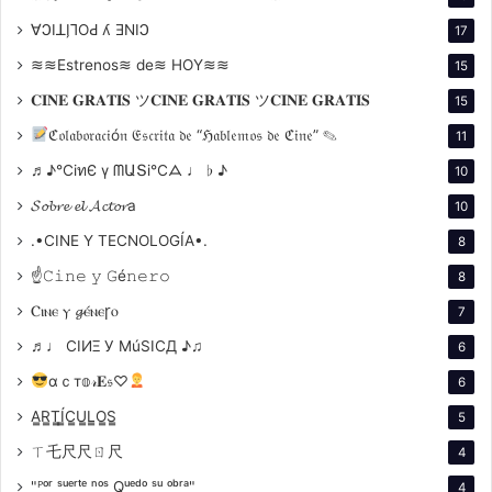
∀ϽIꓕI̗⅂OԀ ʎ ƎNIϽ
17
Avenida Córdoba 2135 – CABA
≋≋Estrenos≋ de≋ HOY≋≋
15
> CENTRO CULTURAL DE LA
𝐂𝐈𝐍𝐄 𝐆𝐑𝐀𝐓𝐈𝐒 ツ𝐂𝐈𝐍𝐄 𝐆𝐑𝐀𝐓𝐈𝐒 ツ𝐂𝐈𝐍𝐄 𝐆𝐑𝐀𝐓𝐈𝐒
15
COOPERACIÓN
ℭ𝔬𝔩𝔞𝔟𝔬𝔯𝔞𝔠𝔦ó𝔫 𝔈𝔰𝔠𝔯𝔦𝔱𝔞 𝔡𝔢 “ℌ𝔞𝔟𝔩𝔢𝔪𝔬𝔰 𝔡𝔢 ℭ𝔦𝔫𝔢” ✎
11
♬♪℃іทЄ ү ᗰԱՏі℃ᗋ ♩ ♭ ♪
10
Sala Raúl González Tuñón Avenida Corrientes 1543 –
𝓢𝓸𝓫𝓻𝓮 𝓮𝓵 𝓐𝓬𝓽𝓸𝓻a
10
1er Piso – CABA
.•CINE Y TECNOLOGÍA•.
8
> AUDITORIO DE LA EMBAJADA
☝𝙲𝚒𝚗𝚎 𝚢 𝙶é𝚗𝚎𝚛𝚘
8
DE BRASIL EN BUENOS AIRES
Ⲥⲓⲛⲉ ⲩ 𝓰ⲉ́ⲛⲉꞅⲟ
7
♬♩ CIИΞ У MúSICД ♪♫
6
Cerrito 1350 – CABA
αｃт𝕠𝓇𝐄𝔰♡
6
//
Charlas
A̳R̳T̳Í̳C̳U̳L̳O̳S̳
5
ㄒ乇尺尺ㄖ尺
4
"ᴾᵒʳ ˢᵘᵉʳᵗᵉ ⁿᵒˢ Qᵘᵉᵈᵒ ˢᵘ ᵒᵇʳᵃ"
4