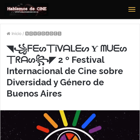
M
Inicio
/
🅽🅾🆅🅴🅳🅰🅳🅴🆂
◥꧁ᖴᗴᔕ丅Ꭵᐯᗩᒪᗴᔕ Ƴ ᗰᑌᗴᔕ
丅ᖇᗩᔕ꧂◤ 2 º Festival
Internacional de Cine sobre
Diversidad y Género de
Buenos Aires