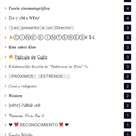
En el marco de la 2.ª edición del
Festival
𝑻𝒆𝒐𝒓í𝒂 𝒄𝒊𝒏𝒆𝒎𝒂𝒕𝒐𝒈𝒓á𝒇𝒊𝒄𝒂
Internacional de Cine sobre Diversidades y Género
4
de Buenos Aires (FIDIG)
, te invitamos a participar de
ᗪ๏ｃ𝔲𝐌ｅ𝐍𝐓ค𝓁
4
nuestros espacios de formación y reflexión. Estas
░Les░presento░a░un░Director░
3
actividades buscan profundizar en la mirada crítica
ⒸⒾⓃⒺ Ⓔ ⒾⓃⓉⒺⓇⒺⓈ€
£
3
sobre el arte, el cine y la realidad de nuestras
𝕮𝖎𝖓𝖊 𝖘𝖔𝖇𝖗𝖊 𝕮𝖎𝖓𝖊
comunidades.
3
P̳e̳l̳í̳c̳u̳l̳a̳ d̳e̳ C̳u̳l̳t̳o̳
3
ℭ𝔬𝔩𝔞𝔟𝔬𝔯𝔞𝔠𝔦ó𝔫 𝔈𝔰𝔠𝔯𝔦𝔱𝔞 𝔡𝔢 “ℌ𝔞𝔟𝔩𝔢𝔪𝔬𝔰 𝔡𝔢 ℭ𝔦𝔫𝔢” ✎
3
░PRÓXIMOS░ ░ESTRENOS░:░
2
𝓒𝓲𝓷𝓮 𝔂 𝓻𝓮𝓵𝓲𝓰𝓲𝓸𝓷
2
𝑾𝒆𝒔𝒕𝒆𝒓𝒏
2
⟆∈ᖇ⫯∈⟆ ᕈᎯᖇᎯ 𝓿∈ᖇ
2
𝒞ₒₘₑₙₜₐₙ 𝒟ₒ ₗₒ 𝒬ᵤₑ ᵥi
1
♥
RECONOCIMIENTO
♥
1
Cᵢₑₙcᵢₐ fᵢccᵢóₙ
1