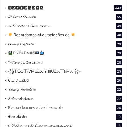
Generar
🅽🅾🆅🅴🅳🅰🅳🅴🆂
Un espacio de diálogo e intercambio de ideas entre
443
cineastas, activistas y público en general.
𝒮𝑜𝒷𝓇𝑒 𝑒𝓁 𝒟𝒾𝓇𝑒𝒸𝓉𝑜𝓇
55
෴ 𝘋𝘪𝘳𝘦𝘤𝘵𝘰𝘳 / 𝘋𝘪𝘳𝘦𝘤𝘵𝘰𝘳𝘢 ෴
49
Fortalecer
R͙e͙c͙o͙r͙d͙a͙m͙o͙s͙ e͙l͙ c͙u͙m͙p͙l͙e͙a͙ño͙s͙ d͙e͙
40
La industria cinematográfica local y promover la
𝓒𝓲𝓷𝓮 𝔂 𝓗𝓲𝓼𝓽𝓸𝓻𝓲𝓪
29
producción de películas relacionadas con la
𝔼S𝕋ℝ𝔼ℕ𝕆𝕊
29
diversidad y el género
✎𝓒𝓲𝓷𝓮 𝔂 𝓛𝓲𝓽𝓮𝓻𝓪𝓽𝓾𝓻𝓪
28
Programación
꧁ ᖴᗴᔕ丅Ꭵᐯᗩᒪᗴᔕ Ƴ ᗰᑌᗴᔕ丅ᖇᗩᔕ ꧂
25
Cᵢₙₑ y ᵣₑₗᵢdₐd
25
FIDIG Cine 2026
𝒞𝒾𝓃𝑒 𝓎 𝓁𝒾𝓉𝑒𝓇𝒶𝓉𝓊𝓇𝒶
22
𝓢𝓸𝓫𝓻𝓮 𝓮𝓵 𝓐𝓬𝓽𝓸𝓻
22
Donde ver los films
:
ℝ𝕖𝕔𝕠𝕣𝕕𝕒𝕞𝕠𝕤 𝕖𝕝 𝕖𝕤𝕥𝕣𝕖𝕟𝕠 𝕕𝕖
20
𝕮𝖎𝖓𝖊 𝖈𝖑á𝖘𝖎𝖈𝖔
19
> CINEPOLIS Plaza Houssay
¤ 𝓗𝓪𝓫𝓵𝓮𝓶𝓸𝓼 𝓭𝓮 𝓒𝓲𝓷𝓮 𝓽𝓮 𝓲𝓷𝓿𝓲𝓽𝓪 𝓪 𝓿𝓮𝓻 ¤
18