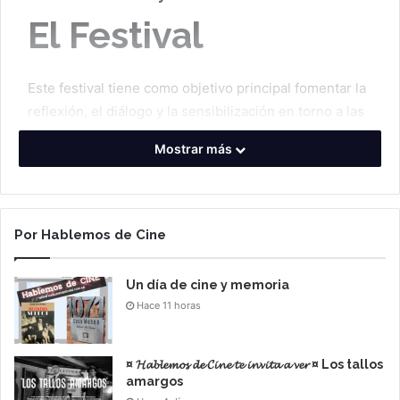
El Festival
Este festival tiene como objetivo principal fomentar la
reflexión, el diálogo y la sensibilización en torno a las
temáticas de diversidad y género a través del cine.
Mostrar más
El festival contará con proyecciones de películas,
actividades educativas, paneles de discusión y
eventos especiales, con la participación de cineastas,
Por Hablemos de Cine
activistas y expertos en el tema de diferentes partes
del mundo.
Un día de cine y memoria
Hace 11 horas
Sobre el festival
¤ 𝓗𝓪𝓫𝓵𝓮𝓶𝓸𝓼 𝓭𝓮 𝓒𝓲𝓷𝓮 𝓽𝓮 𝓲𝓷𝓿𝓲𝓽𝓪 𝓪 𝓿𝓮𝓻 ¤ Los tallos
amargos
Este festival tiene como objetivo principal fomentar la