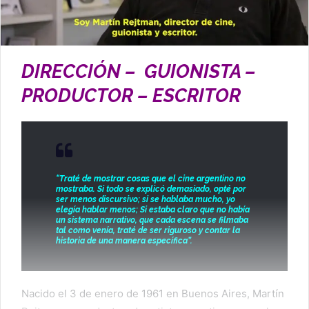
DIRECCIÓN – GUIONISTA –
PRODUCTOR – ESCRITOR
“Traté de mostrar cosas que el cine argentino no
mostraba. Si todo se explicó demasiado, opté por
ser menos discursivo; si se hablaba mucho, yo
elegía hablar menos; Si estaba claro que no había
un sistema narrativo, que cada escena se filmaba
tal como venía, traté de ser riguroso y contar la
historia de una manera específica”.
Nacido el 3 de enero de 1961 en Buenos Aires, Martín