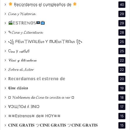
R͙e͙c͙o͙r͙d͙a͙m͙o͙s͙ e͙l͙ c͙u͙m͙p͙l͙e͙a͙ño͙s͙ d͙e͙
40
literarias, Beatriz Sarlo y Elsa Drucaroff, opinan sobre
el vacío ideológico y político que caracteriza a los
𝓒𝓲𝓷𝓮 𝔂 𝓗𝓲𝓼𝓽𝓸𝓻𝓲𝓪
29
personajes de Rejtman. Sarlo cuestiona el valor de los
𝔼S𝕋ℝ𝔼ℕ𝕆𝕊
29
estudios cuantitativos para comprender la identidad
✎𝓒𝓲𝓷𝓮 𝔂 𝓛𝓲𝓽𝓮𝓻𝓪𝓽𝓾𝓻𝓪
28
individual, mientras que Drucaroff encuentra signos
꧁ ᖴᗴᔕ丅Ꭵᐯᗩᒪᗴᔕ Ƴ ᗰᑌᗴᔕ丅ᖇᗩᔕ ꧂
25
de resistencia en la banalidad y el capricho de los
personajes. Este ensayo examina la obra del escritor
Cᵢₙₑ y ᵣₑₗᵢdₐd
25
argentino Martín Rejtman, enfocándose en su
𝒞𝒾𝓃𝑒 𝓎 𝓁𝒾𝓉𝑒𝓇𝒶𝓉𝓊𝓇𝒶
22
representación de la sociedad contemporánea.
𝓢𝓸𝓫𝓻𝓮 𝓮𝓵 𝓐𝓬𝓽𝓸𝓻
22
ℝ𝕖𝕔𝕠𝕣𝕕𝕒𝕞𝕠𝕤 𝕖𝕝 𝕖𝕤𝕥𝕣𝕖𝕟𝕠 𝕕𝕖
20
Estos son algunas de sus obras
𝕮𝖎𝖓𝖊 𝖈𝖑á𝖘𝖎𝖈𝖔
19
«Rapado»
(1992)
¤ 𝓗𝓪𝓫𝓵𝓮𝓶𝓸𝓼 𝓭𝓮 𝓒𝓲𝓷𝓮 𝓽𝓮 𝓲𝓷𝓿𝓲𝓽𝓪 𝓪 𝓿𝓮𝓻 ¤
18
∀ϽIꓕI̗⅂OԀ ʎ ƎNIϽ
17
≋≋Estrenos≋ de≋ HOY≋≋
15
𝐂𝐈𝐍𝐄 𝐆𝐑𝐀𝐓𝐈𝐒 ツ𝐂𝐈𝐍𝐄 𝐆𝐑𝐀𝐓𝐈𝐒 ツ𝐂𝐈𝐍𝐄 𝐆𝐑𝐀𝐓𝐈𝐒
15