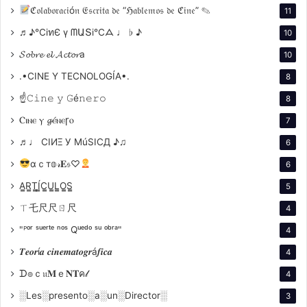
ℭ𝔬𝔩𝔞𝔟𝔬𝔯𝔞𝔠𝔦ó𝔫 𝔈𝔰𝔠𝔯𝔦𝔱𝔞 𝔡𝔢 “ℌ𝔞𝔟𝔩𝔢𝔪𝔬𝔰 𝔡𝔢 ℭ𝔦𝔫𝔢” ✎
11
♬♪℃іทЄ ү ᗰԱՏі℃ᗋ ♩ ♭ ♪
10
𝓢𝓸𝓫𝓻𝓮 𝓮𝓵 𝓐𝓬𝓽𝓸𝓻a
10
.•CINE Y TECNOLOGÍA•.
8
☝𝙲𝚒𝚗𝚎 𝚢 𝙶é𝚗𝚎𝚛𝚘
8
Ⲥⲓⲛⲉ ⲩ 𝓰ⲉ́ⲛⲉꞅⲟ
7
♬♩ CIИΞ У MúSICД ♪♫
6
Este libro presenta cuentos que retratan la vida juvenil
αｃт𝕠𝓇𝐄𝔰♡
6
de los 90, con elementos como el rock, las motos y los
A̳R̳T̳Í̳C̳U̳L̳O̳S̳
5
videojuegos. Rejtman usa un tono urbano y sutil, sin
ㄒ乇尺尺ㄖ尺
4
naturalismo. Su escritura es concisa y precisa, con
"ᴾᵒʳ ˢᵘᵉʳᵗᵉ ⁿᵒˢ Qᵘᵉᵈᵒ ˢᵘ ᵒᵇʳᵃ"
una estructura narrativa ágil y directa. Los objetos
4
cotidianos tienen un papel simbólico, histórico o
𝑻𝒆𝒐𝒓í𝒂 𝒄𝒊𝒏𝒆𝒎𝒂𝒕𝒐𝒈𝒓á𝒇𝒊𝒄𝒂
4
funcional en sus historias.
ᗪ๏ｃ𝔲𝐌ｅ𝐍𝐓ค𝓁
4
░Les░presento░a░un░Director░
3