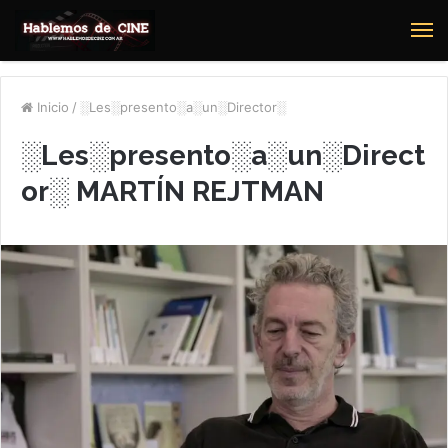
M
Inicio
/
░Les░presento░a░un░Director░
░Les░presento░a░un░Direct
or░ MARTÍN REJTMAN